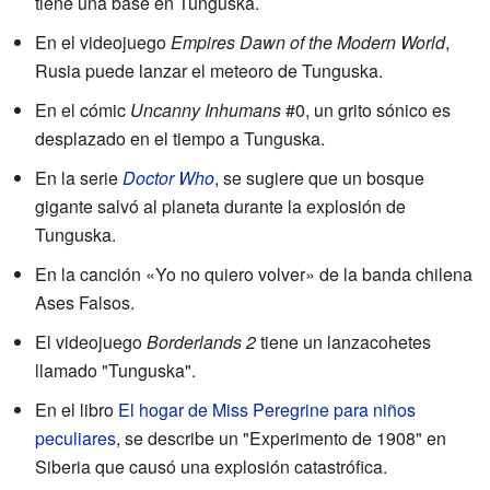
tiene una base en Tunguska.
En el videojuego
Empires Dawn of the Modern World
,
Rusia puede lanzar el meteoro de Tunguska.
En el cómic
Uncanny Inhumans
#0, un grito sónico es
desplazado en el tiempo a Tunguska.
En la serie
Doctor Who
, se sugiere que un bosque
gigante salvó al planeta durante la explosión de
Tunguska.
En la canción «Yo no quiero volver» de la banda chilena
Ases Falsos.
El videojuego
Borderlands 2
tiene un lanzacohetes
llamado "Tunguska".
En el libro
El hogar de Miss Peregrine para niños
peculiares
, se describe un "Experimento de 1908" en
Siberia que causó una explosión catastrófica.