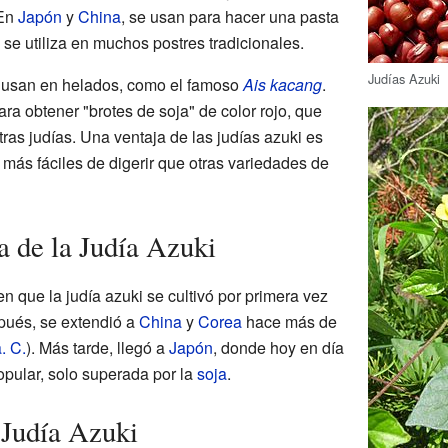
 En
Japón
y
China
, se usan para hacer una pasta
 se utiliza en muchos postres tradicionales.
Judías Azuki
se usan en helados, como el famoso
Ais kacang
.
a obtener "brotes de soja" de color rojo, que
tras judías. Una ventaja de las judías azuki es
más fáciles de digerir que otras variedades de
a de la Judía Azuki
n que la judía azuki se cultivó por primera vez
pués, se extendió a
China
y
Corea
hace más de
. C.
). Más tarde, llegó a
Japón
, donde hoy en día
pular, solo superada por la
soja
.
 Judía Azuki