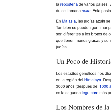
la
repostería
de varios países.
dulce llamada
anko
. Esta pasta
En
Malasia
, las judías azuki 
También se pueden germinar par
son diferentes a los brotes de o
que tienen menos grasas y son 
judías.
Un Poco de Histori
Los estudios genéticos nos dice
en la región del
Himalaya
. Des
3000 años (después del
1000 a
es la segunda
legumbre
más po
Los Nombres de la