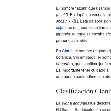
El nombre "azuki" que usamos 
(azuki)
. En Japón, a veces tam
shōzu
(小豆). Esta palabra signif
soja
, que en japonés se llama
japonés, aunque se escriba
sh
pronuncia
/azuki/
.
En
China
, el nombre original
botánica. Sin embargo, el nom
hóngdòu
), que significa ‘judía 
Es importante tener cuidado al u
que puede confundirse con otr
Clasificación Cient
La
Vigna angularis
fue descrita
H.Ohashi. Su descripción se pub