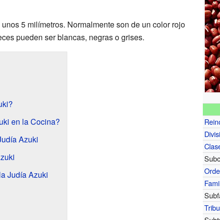
unos 5 milímetros. Normalmente son de un color rojo
eces pueden ser blancas, negras o grises.
uki?
ki en la Cocina?
Rein
Divis
Judía Azuki
Clas
zuki
Subc
Ord
 la Judía Azuki
Fami
Subf
Trib
Subt