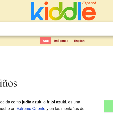
Web
Imágenes
English
niños
nocida como
judía azuki
o
frijol azuki
, es una
 mucho en
Extremo Oriente
y en las montañas del