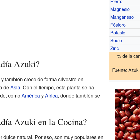
Hierro
Magnesio
Manganeso
Fósforo
Potasio
Sodio
Zinc
% de la ca
udía Azuki?
Fuente:
Azuki
 y también crece de forma silvestre en
ia de
Asia
. Con el tiempo, esta planta se ha
undo, como
América
y
África
, donde también se
día Azuki en la Cocina?
or dulce natural. Por eso, son muy populares en