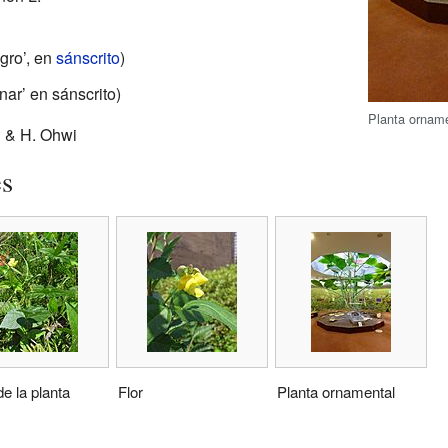
gro’, en
sánscrito
)
nar’ en sánscrito)
Planta orname
i & H. Ohwi
es
de la planta
Flor
Planta ornamental