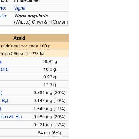
ero
:
Vigna
cie
:
Vigna angularis
(Willd.) Ohwi & H.Ohashi
Azuki
nutricional por cada 100 g
ergía 295 kcal 1233 kJ
56.97 g
s
taria
16.8 g
0.23 g
17.3 g
)
0.264 mg (20%)
1
. B
)
0.147 mg (10%)
2
)
1.649 mg (11%)
co (vit. B
)
0.989 mg (20%)
5
0.221 mg (17%)
64 mg (6%)