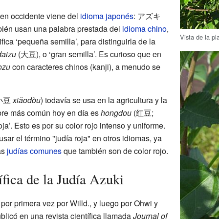
en occidente viene del
idioma japonés
: アズキ
bién usan una palabra prestada del
idioma chino
,
Vista de la pl
ica ‘pequeña semilla’, para distinguirla de la
daizu
(大豆), o ‘gran semilla’. Es curioso que en
ozu
con caracteres chinos (kanji), a menudo se
 (小豆
xiǎodòu
) todavía se usa en la agricultura y la
bre más común hoy en día es
hongdou
(红豆;
roja’. Esto es por su color rojo intenso y uniforme.
sar el término "judía roja" en otros idiomas, ya
as
judías comunes
que también son de color rojo.
ífica de la Judía Azuki
 por primera vez por Willd., y luego por Ohwi y
licó en una revista científica llamada
Journal of