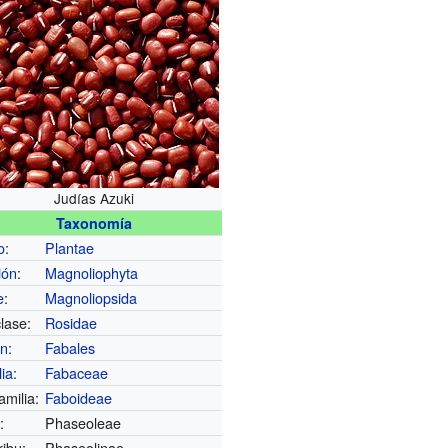
Judías Azuki
Taxonomía
o
:
Plantae
ión
:
Magnoliophyta
e
:
Magnoliopsida
lase:
Rosidae
en
:
Fabales
lia
:
Fabaceae
amilia:
Faboideae
u
:
Phaseoleae
ribu:
Phaseolinae