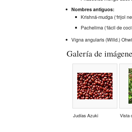
Nombres antiguos:
Krishná-mudga (‘frijol ne
Pachelima (‘fácil de coci
Vigna angularis (Willd.) Ohw
Galería de imágen
Judías Azuki
Vista 