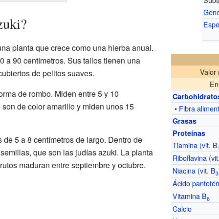
Gén
zuki?
Espe
una planta que crece como una hierba anual.
 a 90 centímetros. Sus tallos tienen una
Valor 
ubiertos de pelitos suaves.
En
orma de rombo. Miden entre 5 y 10
Carbohidrato
s son de color amarillo y miden unos 15
•
Fibra alimen
Grasas
Proteínas
s de 5 a 8 centímetros de largo. Dentro de
Tiamina (vit. B
semillas, que son las judías azuki. La planta
Riboflavina (vit
os frutos maduran entre septiembre y octubre.
Niacina (vit. B
3
Ácido pantoténi
Vitamina B
6
Calcio