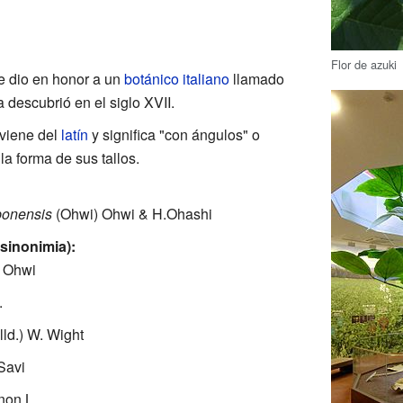
Flor de azuki
e dio en honor a un
botánico
italiano
llamado
 descubrió en el siglo XVII.
 viene del
latín
y significa "con ángulos" o
 la forma de sus tallos.
ponensis
(Ohwi) Ohwi & H.Ohashi
sinonimia):
) Ohwi
.
lld.) W. Wight
Savi
non L.