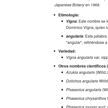
Japanese Botany
en 1969.
Etimología:
Vigna
: Este nombre se l
Dominico Vigna, quien la
angularis
: Esta palabra
"angular", refiriéndose a
Variedad:
Vigna angularis var. nip
Otros nombres científicos (
Azukia angularis
(Willd.
Dolichos angularis
Willd
Phaseolus angularis
(Wi
Phaseolus chrysanthos
Phaseolus mungo
auct. 