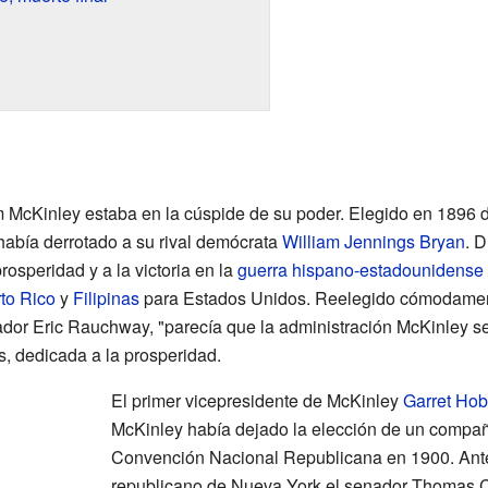
 McKinley estaba en la cúspide de su poder. Elegido en 1896 
 había derrotado a su rival demócrata
William Jennings Bryan
. 
rosperidad y a la victoria en la
guerra hispano-estadounidense
to Rico
y
Filipinas
para Estados Unidos. Reelegido cómodament
ador Eric Rauchway, "parecía que la administración McKinley s
s, dedicada a la prosperidad.
El primer vicepresidente de McKinley
Garret Hob
McKinley había dejado la elección de un compañe
Convención Nacional Republicana en 1900. Antes
republicano de Nueva York el senador Thomas C.