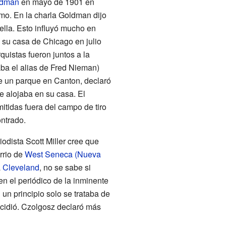
dman
en mayo de 1901 en
smo. En la charla Goldman dijo
ella. Esto influyó mucho en
 su casa de Chicago en julio
quistas fueron juntos a la
aba el alias de Fred Nieman)
de un parque en Canton, declaró
 alojaba en su casa. El
itidas fuera del campo de tiro
ontrado.
iodista Scott Miller cree que
rrio de
West Seneca (Nueva
a
Cleveland
, no se sabe si
en el periódico de la inminente
 un principio solo se trataba de
decidió. Czolgosz declaró más