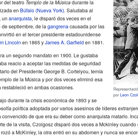
or del teatro
Templo de la Música
durante la
lizada en
Búfalo (Nueva York)
. Saludaba al
, un
anarquista
, le disparó dos veces en el
 de septiembre, de la
gangrena
causada por las
nvirtió en el tercer presidente estadounidense
m Lincoln
en 1865 y
James A. Garfield
en 1881.
ara un segundo mandato en 1900. Le gustaba
raba reacio a aceptar las medidas de seguridad
tario del Presidente George B. Cortelyou, temía
Templo de la Música y por dos veces eliminó esa
la restableció en ambas ocasiones.
Representació
por
Leon Czol
ajo durante la crisis económica de 1893 y se
losofía política adoptada por varios asesinos de líderes extranj
a convencido de que era su deber como anarquista matarlo. In
te de la visita, Czolgosz disparó dos veces a Mckinley cuando e
 rozó a McKinley, la otra entró en su abdomen y nunca se encon