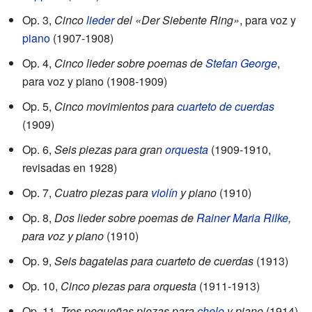
Op. 3,
Cinco
lieder
del «Der Siebente Ring»
, para voz y
piano
(1907-1908)
Op. 4,
Cinco lieder sobre poemas de
Stefan George
,
para voz y piano (1908-1909)
Op. 5,
Cinco movimientos para
cuarteto de cuerdas
(1909)
Op. 6,
Seis piezas para gran
orquesta
(1909-1910,
revisadas en 1928)
Op. 7,
Cuatro piezas para
violín
y piano
(1910)
Op. 8,
Dos lieder sobre poemas de
Rainer Maria Rilke
,
para voz y piano
(1910)
Op. 9,
Seis bagatelas para cuarteto de cuerdas
(1913)
Op. 10,
Cinco piezas para orquesta
(1911-1913)
Op. 11,
Tres pequeñas piezas para
chelo
y piano
(1914)