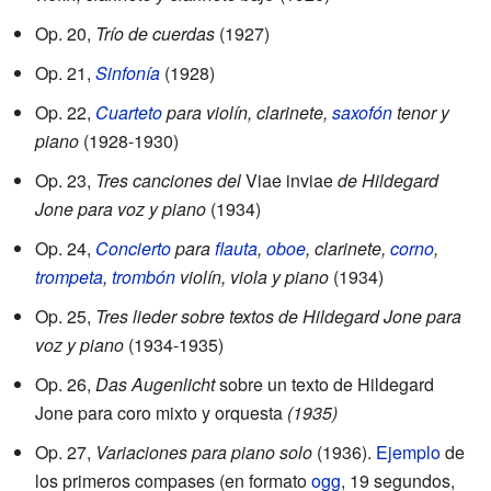
Op. 20,
Trío de cuerdas
(1927)
Op. 21,
Sinfonía
(1928)
Op. 22,
Cuarteto
para violín, clarinete,
saxofón
tenor y
piano
(1928-1930)
Op. 23,
Tres canciones del
Viae inviae
de Hildegard
Jone para voz y piano
(1934)
Op. 24,
Concierto
para
flauta
,
oboe
, clarinete,
corno
,
trompeta
,
trombón
violín, viola y piano
(1934)
Op. 25,
Tres lieder sobre textos de Hildegard Jone para
voz y piano
(1934-1935)
Op. 26,
Das Augenlicht
sobre un texto de Hildegard
Jone para coro mixto y orquesta
(1935)
Op. 27,
Variaciones para piano solo
(1936).
Ejemplo
de
los primeros compases (en formato
ogg
, 19 segundos,