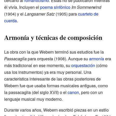
cercano al
romanticismo
. Estas no se publicaron mientras
él vivía. Incluyen el
poema sinfónico
Im Sommerwind
(1904) y el
Langsamer Satz
(1905) para
cuarteto de
cuerda
.
Armonía y técnicas de composición
La obra con la que Webern terminó sus estudios fue la
Passacaglia
para orquesta (1908). Aunque su
armonía
era
más tradicional en ese momento, su
orquestación
(cómo
usa los instrumentos) ya era muy personal. Una
característica interesante de las obras posteriores de
Webern fue que usaba formas musicales antiguas, como
la passacaglia (del siglo XVII) o el
canon
, pero con un
lenguaje musical muy moderno.
Durante varios años, Webern escribió piezas en un estilo