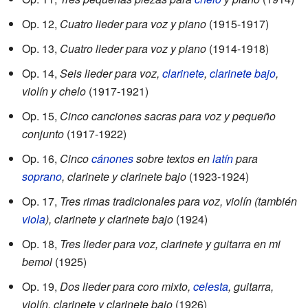
Op. 12,
Cuatro lieder para voz y piano
(1915-1917)
Op. 13,
Cuatro lieder para voz y piano
(1914-1918)
Op. 14,
Seis lieder para voz,
clarinete
,
clarinete bajo
,
violín y chelo
(1917-1921)
Op. 15,
Cinco canciones sacras para voz y pequeño
conjunto
(1917-1922)
Op. 16,
Cinco
cánones
sobre textos en
latín
para
soprano
, clarinete y clarinete bajo
(1923-1924)
Op. 17,
Tres rimas tradicionales para voz, violín (también
viola
), clarinete y clarinete bajo
(1924)
Op. 18,
Tres lieder para voz, clarinete y guitarra en mi
bemol
(1925)
Op. 19,
Dos lieder para coro mixto,
celesta
, guitarra,
violín, clarinete y clarinete bajo
(1926)