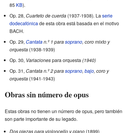
85
KB
).
Op. 28,
Cuarteto de cuerda
(1937-1938). La
serie
dodecafónica
de esta obra está basada en el motivo
BACH.
Op. 29,
Cantata
n.º 1 para
soprano
, coro mixto y
orquesta
(1938-1939)
Op. 30,
Variaciones
para orquesta
(1940)
Op. 31,
Cantata n.º 2 para
soprano
,
bajo
, coro y
orquesta
(1941-1943)
Obras sin número de opus
Estas obras no tienen un número de opus, pero también
son parte importante de su legado.
Dos piezas para violoncello y piano
(1899)