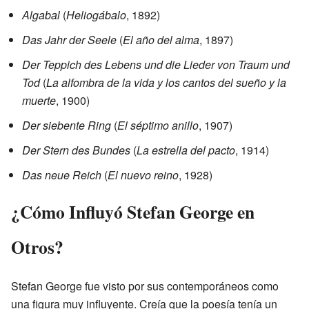
Algabal
(
Heliogábalo
, 1892)
Das Jahr der Seele
(
El año del alma
, 1897)
Der Teppich des Lebens und die Lieder von Traum und
Tod
(
La alfombra de la vida y los cantos del sueño y la
muerte
, 1900)
Der siebente Ring
(
El séptimo anillo
, 1907)
Der Stern des Bundes
(
La estrella del pacto
, 1914)
Das neue Reich
(
El nuevo reino
, 1928)
¿Cómo Influyó Stefan George en
Otros?
Stefan George fue visto por sus contemporáneos como
una figura muy influyente. Creía que la poesía tenía un