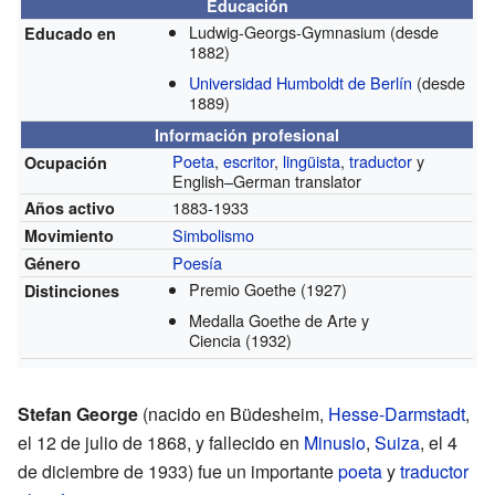
Educación
Ludwig-Georgs-Gymnasium
(desde
Educado en
1882)
Universidad Humboldt de Berlín
(desde
1889)
Información profesional
Poeta
,
escritor
,
lingüista
,
traductor
y
Ocupación
English–German translator
1883-1933
Años activo
Simbolismo
Movimiento
Poesía
Género
Premio Goethe
(1927)
Distinciones
Medalla Goethe de Arte y
Ciencia
(1932)
Stefan George
(nacido en Büdesheim,
Hesse-Darmstadt
,
el 12 de julio de 1868, y fallecido en
Minusio
,
Suiza
, el 4
de diciembre de 1933) fue un importante
poeta
y
traductor