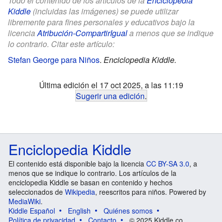
Todo el contenido de los artículos de la
Enciclopedia
Kiddle
(incluidas las imágenes) se puede utilizar
libremente para fines personales y educativos bajo la
licencia
Atribución-CompartirIgual
a menos que se indique
lo contrario. Citar este artículo:
Stefan George para Niños
.
Enciclopedia Kiddle.
Última edición el 17 oct 2025, a las 11:19
Sugerir una edición
.
Enciclopedia Kiddle
El contenido está disponible bajo la licencia
CC BY-SA 3.0
, a
menos que se indique lo contrario. Los artículos de la
enciclopedia Kiddle se basan en contenido y hechos
seleccionados de
Wikipedia
, reescritos para niños. Powered by
MediaWiki
.
Kiddle Español
English
Quiénes somos
Política de privacidad
Contacto
© 2025 Kiddle.co