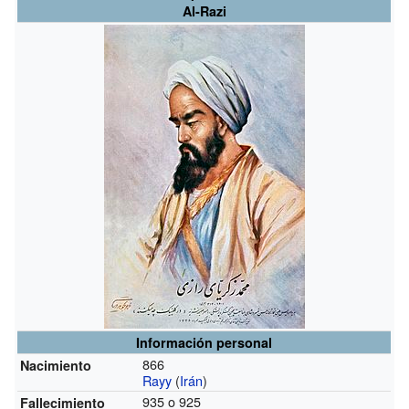
Al-Razi
Información personal
866
Nacimiento
Rayy
(
Irán
)
935 o 925
Fallecimiento