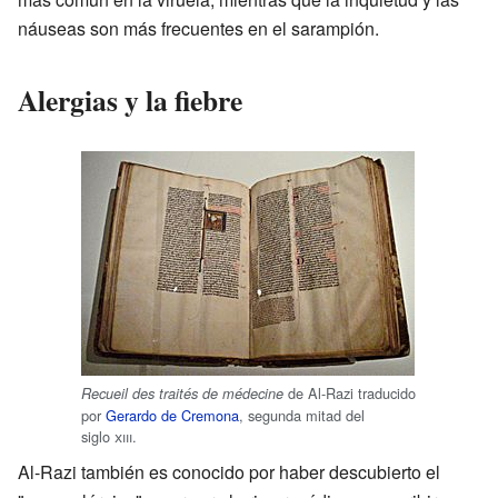
náuseas son más frecuentes en el sarampión.
Alergias y la fiebre
de Al-Razi traducido
Recueil des traités de médecine
por
Gerardo de Cremona
, segunda mitad del
siglo
xiii
.
Al-Razi también es conocido por haber descubierto el