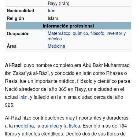
Rayy (Irán)
Irán
Nacionalidad
Islam
Religión
Información profesional
Matemático
,
químico
,
filósofo
,
inventor
y
Ocupación
médico
Medicina
Área
Al-Razi
, cuyo nombre completo era Abū Bakr Muhammad
ibn Zakarīyā al-Rāzī, y conocido en latín como Rhazes o
Rasis, fue un importante médico, filósofo y científico persa.
Nació alrededor del año 865 en Rayy, una ciudad en el
actual
Irán
, y falleció en la misma ciudad cerca del año
925.
Al-Razi hizo contribuciones muy importantes y duraderas
a la
medicina
, la
química
y la
física
. Escribió más de 184
libros y artículos científicos. Dedicó dos de sus libros de