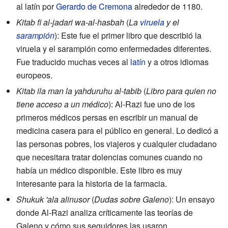
al latín por
Gerardo de Cremona
alrededor de 1180.
Kitab fi al-jadari wa-al-hasbah
(
La
viruela
y el
sarampión
): Este fue el primer libro que describió la
viruela y el sarampión como enfermedades diferentes.
Fue traducido muchas veces al
latín
y a otros idiomas
europeos.
Kitab ila man la yahduruhu al-tabib
(
Libro para quien no
tiene acceso a un médico
): Al-Razi fue uno de los
primeros médicos persas en escribir un manual de
medicina casera para el público en general. Lo dedicó a
las personas pobres, los viajeros y cualquier ciudadano
que necesitara tratar dolencias comunes cuando no
había un médico disponible. Este libro es muy
interesante para la historia de la farmacia.
Shukuk 'ala alinusor
(
Dudas sobre Galeno
): Un ensayo
donde Al-Razi analiza críticamente las teorías de
Galeno y cómo sus seguidores las usaron.