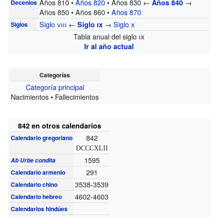
Años 810 •
Años 820
• Años 830 ←
→
Años 840
Decenios
Años 850 • Años 860 •
Años 870
Siglo
viii
←
→
Siglo
x
Siglo
ix
Siglos
Tabla anual del siglo
ix
Ir al año actual
Categorías
Categoría principal
Nacimientos • Fallecimientos
842 en otros calendarios
842
Calendario gregoriano
DCCCXLII
1595
Ab Urbe condita
291
Calendario armenio
3538-3539
Calendario chino
4602-4603
Calendario hebreo
Calendarios hindúes