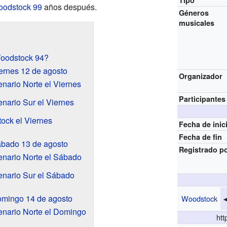
Tipo
odstock 99
años después.
Géneros
musicales
Woodstock 94?
ernes 12 de agosto
Organizador
enario Norte el Viernes
Participantes
enario Sur el Viernes
tock el Viernes
Fecha de inic
Fecha de fin
ábado 13 de agosto
Registrado p
cenario Norte el Sábado
cenario Sur el Sábado
omingo 14 de agosto
Woodstock
◄
cenario Norte el Domingo
htt