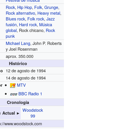
Rock
,
Hip Hop
,
Folk
,
Grunge
,
Rock alternativo
,
Heavy metal
,
Blues rock
,
Folk rock
,
Jazz
fusión
,
Hard rock
,
Música
global
, Rock chicano,
Rock
punk
Michael Lang
, John P. Roberts
y Joel Rosenman
aprox. 350.000
Histórico
12 de agosto de 1994
io
14 de agosto de 1994
MTV
or
BBC Radio 1
Cronología
Woodstock
 Actual ►
99
p://www.woodstock.com