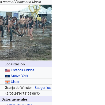
s more of Peace and Music
Localización
Estados Unidos
Nueva York
Ulster
Granja de Winston,
Saugerties
42°05′24″N
73°59′06″O
Datos generales
Festival de música