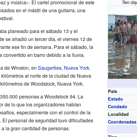
az y música». El cartel promocional de este
Two day
sados en el mástil de una guitarra, una
stival.
aba planeado para el sábado 13 y el
 se añadió un tercer día, el viernes 12 de
urante ese fin de semana. Para el sábado, la
 convertido en barro debido a la lluvia.
nja de Winston, en
Saugerties
,
Nueva York
.
 kilómetros al norte de la ciudad de Nueva
16 kilómetros de Woodstock, Nueva York.
País
s 350.000 personas a Woodstock 94. La
Estado
or de lo que los organizadores habían
Condado
safíos, especialmente con el control de la
Localidad
 El personal de seguridad tuvo dificultades
Coordenadas
 a la gran cantidad de personas.