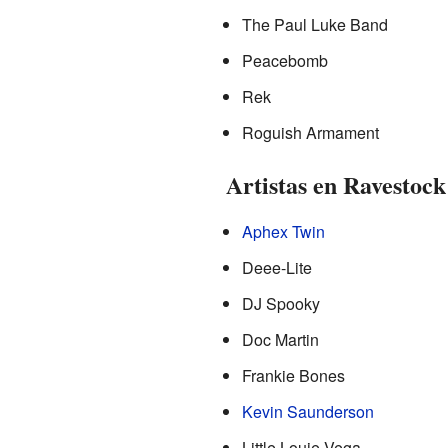
The Paul Luke Band
Peacebomb
Rek
Roguish Armament
Artistas en Ravestock
Aphex Twin
Deee-Lite
DJ Spooky
Doc Martin
Frankie Bones
Kevin Saunderson
Little Louie Vega