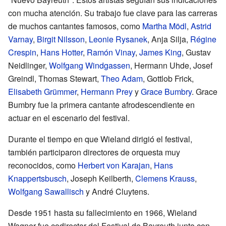
con mucha atención. Su trabajo fue clave para las carreras
de muchos cantantes famosos, como
Martha Mödl
,
Astrid
Varnay
,
Birgit Nilsson
,
Leonie Rysanek
, Anja Silja,
Régine
Crespin
,
Hans Hotter
,
Ramón Vinay
,
James King
, Gustav
Neidlinger,
Wolfgang Windgassen
, Hermann Uhde, Josef
Greindl, Thomas Stewart,
Theo Adam
, Gottlob Frick,
Elisabeth Grümmer
,
Hermann Prey
y
Grace Bumbry
. Grace
Bumbry fue la primera cantante afrodescendiente en
actuar en el escenario del festival.
Durante el tiempo en que Wieland dirigió el festival,
también participaron directores de orquesta muy
reconocidos, como
Herbert von Karajan
,
Hans
Knappertsbusch
, Joseph Keilberth,
Clemens Krauss
,
Wolfgang Sawallisch
y André Cluytens.
Desde 1951 hasta su fallecimiento en 1966, Wieland
Wagner fue codirector del Festival de Bayreuth junto con