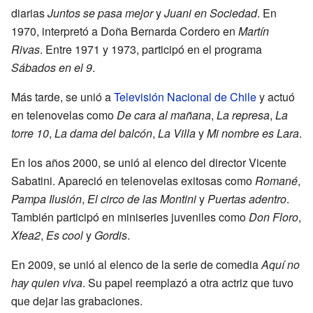
diarias
Juntos se pasa mejor
y
Juani en Sociedad
. En
1970, interpretó a Doña Bernarda Cordero en
Martín
Rivas
. Entre 1971 y 1973, participó en el programa
Sábados en el 9
.
Más tarde, se unió a
Televisión Nacional de Chile
y actuó
en telenovelas como
De cara al mañana
,
La represa
,
La
torre 10
,
La dama del balcón
,
La Villa
y
Mi nombre es Lara
.
En los años 2000, se unió al elenco del director Vicente
Sabatini. Apareció en telenovelas exitosas como
Romané
,
Pampa Ilusión
,
El circo de las Montini
y
Puertas adentro
.
También participó en miniseries juveniles como
Don Floro
,
Xfea2
,
Es cool
y
Gordis
.
En 2009, se unió al elenco de la serie de comedia
Aquí no
hay quien viva
. Su papel reemplazó a otra actriz que tuvo
que dejar las grabaciones.