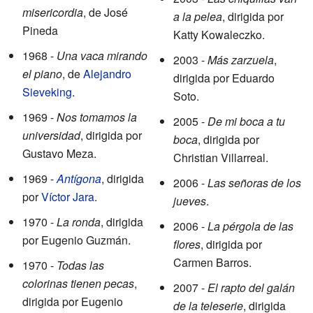
misericordia
, de José
a la pelea
, dirigida por
Pineda
Katty Kowaleczko.
1968 -
Una vaca mirando
2003 -
Más zarzuela
,
el piano
, de
Alejandro
dirigida por Eduardo
Sieveking
.
Soto.
1969 -
Nos tomamos la
2005 -
De mi boca a tu
universidad
, dirigida por
boca
, dirigida por
Gustavo Meza.
Christian Villarreal.
1969 -
Antígona
, dirigida
2006 -
Las señoras de los
por
Víctor Jara
.
jueves
.
1970 -
La ronda
, dirigida
2006 -
La pérgola de las
por Eugenio Guzmán.
flores
, dirigida por
Carmen Barros.
1970 -
Todas las
colorinas tienen pecas
,
2007 -
El rapto del galán
dirigida por Eugenio
de la teleserie
, dirigida