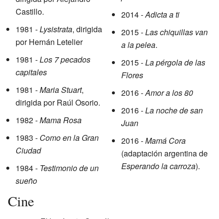
Castillo.
2014 -
Adicta a ti
1981 -
Lysistrata
, dirigida
2015 -
Las chiquillas van
por Hernán Letelier
a la pelea
.
1981 -
Los 7 pecados
2015 -
La pérgola de las
capitales
Flores
1981 -
Maria Stuart
,
2016 -
Amor a los 80
dirigida por Raúl Osorio.
2016 -
La noche de san
1982 -
Mama Rosa
Juan
1983 -
Como en la Gran
2016 -
Mamá Cora
Ciudad
(adaptación argentina de
Esperando la carroza
).
1984 -
Testimonio de un
sueño
Cine