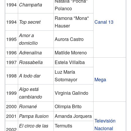
Natalia "Pocha"
1994
Champaña
Polanco
Ramona "Mona"
1994
Top secret
Canal 13
Hauser
Amor a
1995
Aurora Castro
domicilio
1996
Adrenalina
Matilde Moreno
1997
Rossabella
Estela Villalba
Luz María
1998
A todo dar
Sotomayor
Mega
Algo está
1999
Virginia Galindo
cambiando
2000
Romané
Olimpia Brito
2001
Pampa Ilusion
Amanda Jorquera
Televisión
El circo de las
Termutis
Nacional
2002