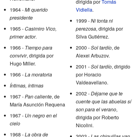
dirigida por
Tomás
1964 -
Mi querido
Vidiella
.
presidente
1999 -
Ni tonta ni
1965 -
Casimiro Vico,
perezosa
, dirigida por
primer actor
.
Silva Gutiérrez.
1966 -
Tiempo para
2000 -
Sol tardío
, de
convivir
, dirigida por
Alexei Arbuzov.
Hugo Miller.
2001 -
Sol tardío
, dirigido
1966 -
La moratoria
por Horacio
Valdeavellano.
Íntimas, íntimas
2002 -
Déjame que te
1967 -
Pan caliente
, de
cuente que las abuelas sí
María Asunción Requena
son para el verano
,
1967 -
Un negro en el
dirigida por Roberto
cielo
Nicolini.
1968 -
La obra de
2003 -
Las chiquillas van