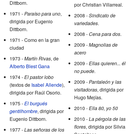
Dittborn.
por Christian Villarreal.
1971 -
Paraíso para uno
,
2008 -
Sindicato de
dirigida por Eugenio
variedades
.
Dittborn.
2008 -
Cena para dos
.
1971 - Como en la gran
2009 -
Magnolias de
ciudad
acero
1973 -
Martín Rivas
, de
2009 -
Ellas quieren... él
Alberto Blest Gana
no puede
.
1974 -
El pastor lobo
2009 -
Pantaleón y las
(textos de
Isabel Allende
),
visitadoras
, dirigida por
dirigida por Raúl Osorio.
Hugo Mejías.
1975 -
El burgués
2010 -
Ella 80, yo 50
gentilhombre
, dirigida por
Eugenio Dittborn.
2010 -
La pérgola de las
flores
, dirigida por Silvia
1977 -
Las señoras de los