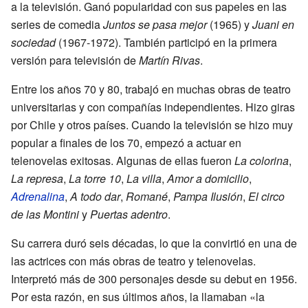
a la televisión. Ganó popularidad con sus papeles en las
series de comedia
Juntos se pasa mejor
(1965) y
Juani en
sociedad
(1967-1972). También participó en la primera
versión para televisión de
Martín Rivas
.
Entre los años 70 y 80, trabajó en muchas obras de teatro
universitarias y con compañías independientes. Hizo giras
por Chile y otros países. Cuando la televisión se hizo muy
popular a finales de los 70, empezó a actuar en
telenovelas exitosas. Algunas de ellas fueron
La colorina
,
La represa
,
La torre 10
,
La villa
,
Amor a domicilio
,
Adrenalina
,
A todo dar
,
Romané
,
Pampa Ilusión
,
El circo
de las Montini
y
Puertas adentro
.
Su carrera duró seis décadas, lo que la convirtió en una de
las actrices con más obras de teatro y telenovelas.
Interpretó más de 300 personajes desde su debut en 1956.
Por esta razón, en sus últimos años, la llamaban «la