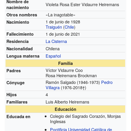
Nombre de
Violeta Rosa Ester Vidaurre Heiremans
nacimiento
«La inagotable»
Otros nombres
1 de junio de 1928
Nacimiento
Traiguén
(
Chile
)
1 de junio de 2021
Fallecimiento
La Cisterna
Residencia
Chilena
Nacionalidad
Español
Lengua materna
Familia
Víctor Vidaurre Coo
Padres
Rosa Heiremans Brockman
Ramón Salgado
(1946-1973)
Pedro
Cónyuge
Villagra
(1976-2018†)
4
Hijos
Luis Alberto Heiremans
Familiares
Educación
Colegio del Sagrado Corazón, Monjas
Educada en
Inglesas
Pontificia Universidad Católica de