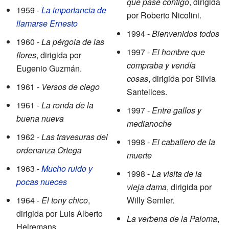
que pasé contigo
, dirigida
1959 -
La importancia de
por Roberto Nicolini.
llamarse Ernesto
1994 -
Bienvenidos todos
1960 -
La pérgola de las
1997 -
El hombre que
flores
, dirigida por
compraba y vendía
Eugenio Guzmán.
cosas
, dirigida por Silvia
1961 -
Versos de ciego
Santelices.
1961 -
La ronda de la
1997 -
Entre gallos y
buena nueva
medianoche
1962 -
Las travesuras del
1998 -
El caballero de la
ordenanza Ortega
muerte
1963 -
Mucho ruido y
1998 -
La visita de la
pocas nueces
vieja dama
, dirigida por
1964 -
El tony chico
,
Willy Semler.
dirigida por Luis Alberto
La verbena de la Paloma
,
Heiremans.