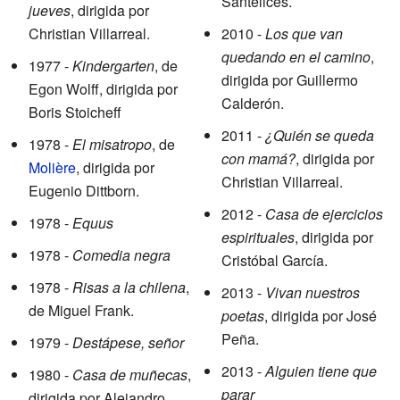
Santelices.
jueves
, dirigida por
Christian Villarreal.
2010 -
Los que van
quedando en el camino
,
1977 -
Kindergarten
, de
dirigida por Guillermo
Egon Wolff, dirigida por
Calderón.
Boris Stoicheff
2011 -
¿Quién se queda
1978 -
El misatropo
, de
con mamá?
, dirigida por
Molière
, dirigida por
Christian Villarreal.
Eugenio Dittborn.
2012 -
Casa de ejercicios
1978 -
Equus
espirituales
, dirigida por
1978 -
Comedia negra
Cristóbal García.
1978 -
Risas a la chilena
,
2013 -
Vivan nuestros
de Miguel Frank.
poetas
, dirigida por José
Peña.
1979 -
Destápese, señor
2013 -
Alguien tiene que
1980 -
Casa de muñecas
,
parar
dirigida por Alejandro