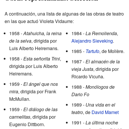
A continuación, una lista de algunas de las obras de teatro
en las que actuó Violeta Vidaurre:
1958 -
Atahuicha, la reina
1984 -
La Remolienda
,
de la selva
, dirigida por
Alejandro Sieveking
.
Luis Alberto Heiremans.
1985 -
Tartufo
, de Molière.
1958 -
Esta señorita Trini
,
1987 -
El almacén de la
dirigida por Luis Alberto
vieja Justa
, dirigida por
Heiremans.
Ricardo Vicuña.
1959 -
El ángel que nos
1988 -
Monólogos de
mira
, dirigida por Frank
Dario Fo
McMullan.
1989 -
Una vida en el
1959 -
El diálogo de las
teatro
, de
David Mamet
carmelitas
, dirigida por
1991 -
La última noche
Eugenio Dittborn.