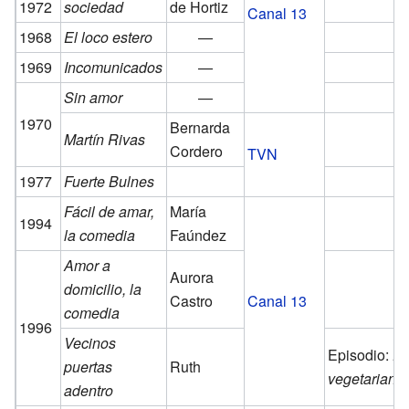
1972
sociedad
de Hortiz
Canal 13
1968
El loco estero
—
1969
Incomunicados
—
Sin amor
—
1970
Bernarda
Martín Rivas
Cordero
TVN
1977
Fuerte Bulnes
Fácil de amar,
María
1994
la comedia
Faúndez
Amor a
Aurora
domicilio, la
Castro
Canal 13
comedia
1996
Vecinos
Episodio:
Dí
puertas
Ruth
vegetariano
adentro