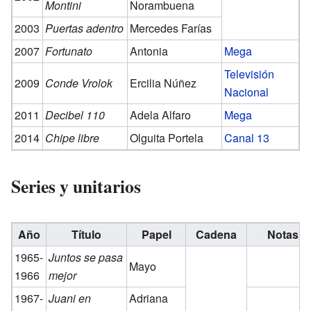
Montini
Norambuena
2003
Puertas adentro
Mercedes Farías
2007
Fortunato
Antonia
Mega
Televisión
2009
Conde Vrolok
Ercilia Núñez
Nacional
2011
Decibel 110
Adela Alfaro
Mega
2014
Chipe libre
Olguita Portela
Canal 13
Series y unitarios
Año
Título
Papel
Cadena
Notas
1965-
Juntos se pasa
Mayo
1966
mejor
1967-
Juani en
Adriana