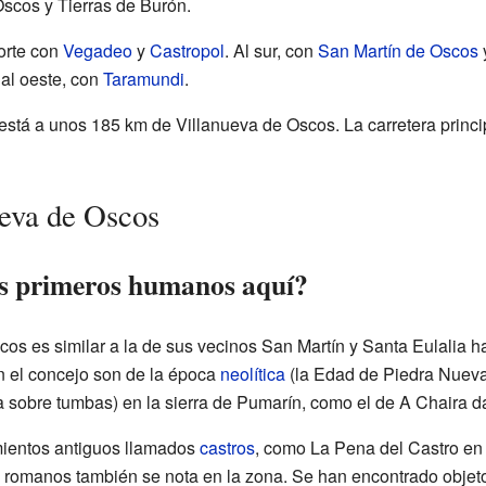
Oscos y Tierras de Burón.
norte con
Vegadeo
y
Castropol
. Al sur, con
San Martín de Oscos
 al oeste, con
Taramundi
.
 está a unos 185 km de Villanueva de Oscos. La carretera princi
ueva de Oscos
os primeros humanos aquí?
cos es similar a la de sus vecinos San Martín y Santa Eulalia h
 el concejo son de la época
neolítica
(la Edad de Piedra Nuev
a sobre tumbas) en la sierra de Pumarín, como el de A Chaira d
ientos antiguos llamados
castros
, como La Pena del Castro en
os romanos también se nota en la zona. Se han encontrado objet