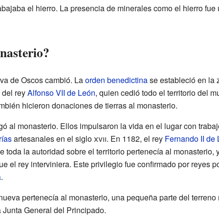
abajaba el hierro. La presencia de minerales como el hierro fue
nasterio?
ueva de Oscos cambió. La
orden benedictina
se estableció en la 
 del rey
Alfonso VII de León
, quien cedió todo el territorio del 
mbién hicieron donaciones de tierras al monasterio.
gó al monasterio. Ellos impulsaron la vida en el lugar con trabaj
rías
artesanales en el siglo
xvii
. En 1182, el rey
Fernando II de
 toda la autoridad sobre el territorio pertenecía al monasterio, 
e el rey interviniera. Este privilegio fue confirmado por reyes 
a
.
nueva pertenecía al monasterio, una pequeña parte del terreno n
a Junta General del Principado.