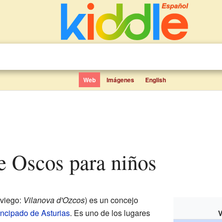
Web
Imágenes
English
de Oscos para niños
viego:
Vilanova d'Ozcos
) es un concejo
incipado de Asturias
. Es uno de los lugares
V