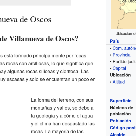
de Osc
nueva de Oscos
Ubicación d
 de Villanueva de Oscos?
País
•
Com. autó
•
Provincia
s está formado principalmente por rocas
• Partido judic
tas rocas son arcillosas, lo que significa que
•
Capital
ay algunas rocas silíceas y cloritosa. Las
Ubicación
 muy escasas y solo se encuentran un poco en
•
Altitud
La forma del terreno, con sus
Superficie
montañas y valles, se debe a
Núcleos de
población
la geología y a cómo el agua
Población
y el clima han desgastado las
Código post
rocas. La mayoría de las
Alcalde