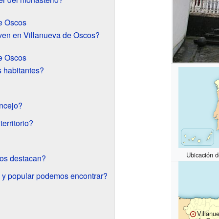
e Oscos
ven en Villanueva de Oscos?
e Oscos
 habitantes?
oncejo?
erritorio?
Ubicación 
sos destacan?
il y popular podemos encontrar?
Villanu