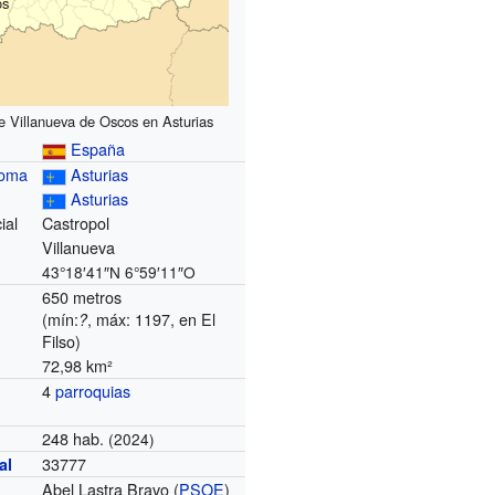
os
e Villanueva de Oscos en Asturias
España
noma
Asturias
Asturias
ial
Castropol
Villanueva
43°18′41″N
6°59′11″O
650 metros
(mín:
, máx: 1197, en El
?
Filso)
72,98 km²
4
parroquias
248 hab.
(2024)
33777
al
Abel Lastra Bravo (
PSOE
)