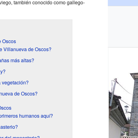
viego, también conocido como gallego-
e Oscos
e Villanueva de Oscos?
añas más altas?
ay?
a vegetación?
anueva de Oscos?
Oscos
 primeros humanos aquí?
asterio?
r del monasterio?