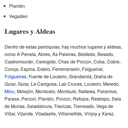
Piantón
Vegadeo
Lugares y Aldeas
Dentro de estas parroquias, hay muchos lugares y aldeas,
como A Penela, Abres, As Paleiras, Beldedo, Besedo,
Castromourán, Cereigido, Chao de Porzún, Coba, Cobre,
Coruja, Espina, Estelo, Ferreirameón, Folgueiral,
Folgueiras
, Fuente de Louteiro, Grandamiá, Graña de
Guiar, Guiar, La Caxigosa, Las Cruces, Louteiro, Meredo,
Miou
, Molejón, Monticelo, Montouto, Nafarea, Paramios,
Paraxe, Penzol, Piantón, Porzún, Refojos, Restrepo, Sela
de Murias, Seladaloura, Travizas, Tremeado, Vega de
Villar, Vijande, Viladaelle, Villameitide, Vinjoy y Xaraz.