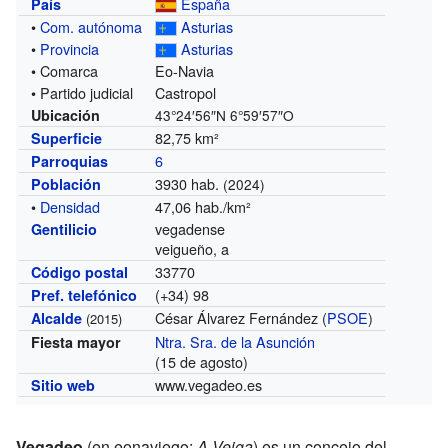
España
País
•
Com. autónoma
Asturias
•
Provincia
Asturias
• Comarca
Eo-Navia
• Partido judicial
Castropol
Ubicación
43°24′56″N
6°59′57″O
82,75 km²
Superficie
6
Parroquias
3930 hab.
Población
(2024)
•
Densidad
47,06 hab./km²
vegadense
Gentilicio
veigueño, a
33770
Código postal
(+34) 98
Pref. telefónico
César Álvarez Fernández (
PSOE
)
Alcalde
(2015)
Ntra. Sra. de la Asunción
Fiesta mayor
(15 de agosto)
www.vegadeo.es
Sitio web
Vegadeo
(en eonaviego:
A Veiga
) es un concejo del