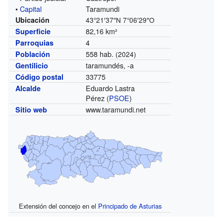
•
Capital
Taramundi
Ubicación
43°21′37″N
7°06′29″O
82,16 km²
Superficie
4
Parroquias
558 hab.
Población
(2024)
taramundés, -a
Gentilicio
33775
Código postal
Eduardo Lastra
Alcalde
Pérez (
PSOE
)
www.taramundi.net
Sitio web
Extensión del concejo en el
Principado de Asturias