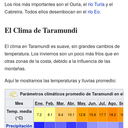
Los ríos más importantes son el Ouria, el
río Turía
y el
Cabreira. Todos ellos desembocan en el
río Eo
.
El Clima de Taramundi
El clima en Taramundi es suave, sin grandes cambios de
temperatura. Los inviernos son un poco más fríos que en
otras zonas de la costa, debido a la influencia de las
montañas.
Aquí te mostramos las temperaturas y lluvias promedio:
Parámetros climáticos promedio de Taramundi en el p
Mes
Ene.
Feb.
Mar.
Abr.
May.
Jun.
Jul.
Ago.
Sep.
Temp. media
7.2
8.1
9.4
10.1
12.8
15.6
17.7
18.2
16.5
(°C)
Precipitación