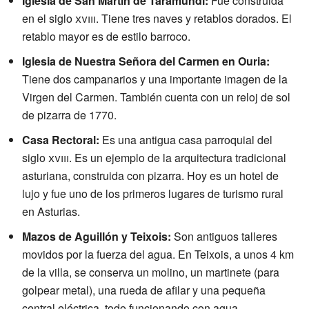
Iglesia de San Martín de Taramundi:
Fue construida
en el siglo
xviii
. Tiene tres naves y retablos dorados. El
retablo mayor es de estilo barroco.
Iglesia de Nuestra Señora del Carmen en Ouria:
Tiene dos campanarios y una importante imagen de la
Virgen del Carmen. También cuenta con un reloj de sol
de pizarra de 1770.
Casa Rectoral:
Es una antigua casa parroquial del
siglo
xviii
. Es un ejemplo de la arquitectura tradicional
asturiana, construida con pizarra. Hoy es un hotel de
lujo y fue uno de los primeros lugares de turismo rural
en Asturias.
Mazos de Aguillón y Teixois:
Son antiguos talleres
movidos por la fuerza del agua. En Teixois, a unos 4 km
de la villa, se conserva un molino, un martinete (para
golpear metal), una rueda de afilar y una pequeña
central eléctrica, todo funcionando con agua.