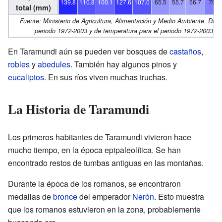
139.8
110.8
100.1
127.6
107.0
65.5
55.7
56.7
79.2
total (mm)
Fuente: Ministerio de Agricultura, Alimentación y Medio Ambiente. Datos
periodo 1972-2003 y de temperatura para el periodo 1972-2003 en
En Taramundi aún se pueden ver bosques de
castaños
,
robles
y
abedules
. También hay algunos pinos y
eucaliptos
. En sus ríos viven muchas truchas.
La Historia de Taramundi
Los primeros habitantes de Taramundi vivieron hace
mucho tiempo, en la época epipaleolítica. Se han
encontrado restos de tumbas antiguas en las montañas.
Durante la época de los romanos, se encontraron
medallas de
bronce
del emperador
Nerón
. Esto muestra
que los romanos estuvieron en la zona, probablemente