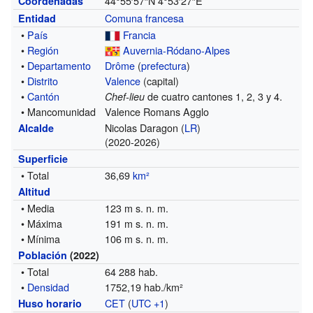
44°55′57″N
4°53′27″E
Coordenadas
Comuna francesa
Entidad
•
País
Francia
•
Región
Auvernia-Ródano-Alpes
•
Departamento
Drôme
(
prefectura
)
•
Distrito
Valence
(capital)
•
Cantón
de cuatro cantones 1, 2, 3 y 4.
Chef-lieu
• Mancomunidad
Valence Romans Agglo
Nicolas Daragon (
LR
)
Alcalde
(2020-2026)
Superficie
• Total
36,69
km²
Altitud
• Media
123 m s. n. m.
• Máxima
191 m s. n. m.
• Mínima
106 m s. n. m.
Población
(2022)
• Total
64 288 hab.
•
Densidad
1752,19 hab./km²
CET
(
UTC +1
)
Huso horario