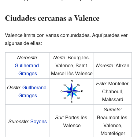
Ciudades cercanas a Valence
Valence limita con varias comunidades. Aquí puedes ver
algunas de ellas:
Noroeste:
Norte:
Bourg-lès-
Guilherand-
Valence, Saint-
Noreste:
Alixan
Granges
Marcel-lès-Valence
Este:
Montelier,
Oeste:
Guilherand-
Chabeuil,
Granges
Malissard
Sureste:
Sur:
Portes-lès-
Beaumont-lès-
Suroeste:
Soyons
Valence
Valence,
Montéléger