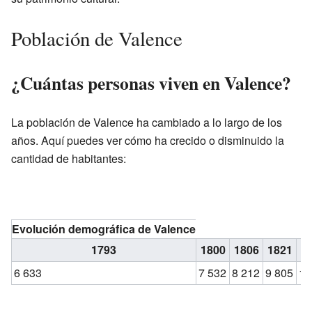
Población de Valence
¿Cuántas personas viven en Valence?
La población de Valence ha cambiado a lo largo de los
años. Aquí puedes ver cómo ha crecido o disminuido la
cantidad de habitantes:
Evolución demográfica de Valence
1793
1800
1806
1821
1
6 633
7 532
8 212
9 805
10