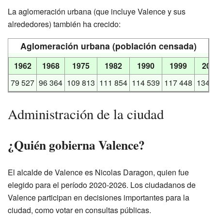
La aglomeración urbana (que incluye Valence y sus
alrededores) también ha crecido:
Aglomeración urbana (población censada)
1962
1968
1975
1982
1990
1999
200
79 527
96 364
109 813
111 854
114 539
117 448
134 6
Administración de la ciudad
¿Quién gobierna Valence?
El alcalde de Valence es Nicolas Daragon, quien fue
elegido para el período 2020-2026. Los ciudadanos de
Valence participan en decisiones importantes para la
ciudad, como votar en consultas públicas.