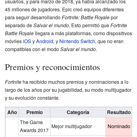
usuarios, y para marzo de 2018, ya había alcanzado los
45 millones de jugadores. Epic creó equipos diferentes
para seguir desarrollando
Fortnite: Battle Royale
por
separado de
Salvar el mundo
. Esto permitió que
Fortnite
Battle Royale
llegara a más plataformas, como dispositivos
móviles
iOS
y
Android
, y
Nintendo Switch
, que no eran
compatibles con el modo
Salvar el mundo
.
Premios y reconocimientos
Fortnite
ha recibido muchos premios y nominaciones a lo
largo de los años por su jugabilidad, su modo multijugador
y su evolución constante.
Año
Premio
Categoría
Resultado
R
The Game
Mejor multijugador
Nominado
Awards 2017