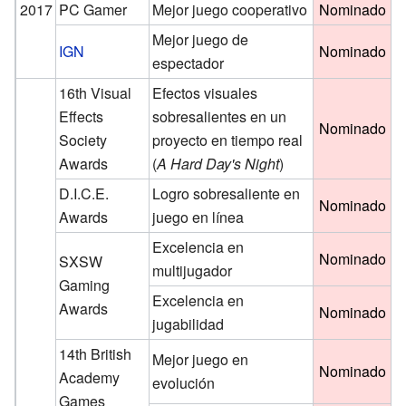
2017
PC Gamer
Mejor juego cooperativo
Nominado
Mejor juego de
IGN
Nominado
espectador
16th Visual
Efectos visuales
Effects
sobresalientes en un
Nominado
Society
proyecto en tiempo real
Awards
(
A Hard Day's Night
)
D.I.C.E.
Logro sobresaliente en
Nominado
Awards
juego en línea
Excelencia en
Nominado
SXSW
multijugador
Gaming
Excelencia en
Awards
Nominado
jugabilidad
14th British
Mejor juego en
Nominado
Academy
evolución
Games