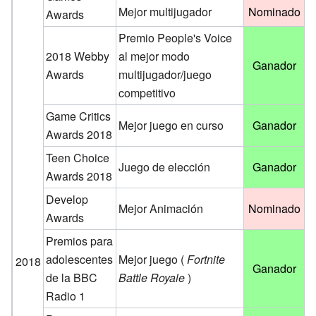
Mejor multijugador
Nominado
Awards
Premio People's Voice
2018 Webby
al mejor modo
Ganador
Awards
multijugador/juego
competitivo
Game Critics
Mejor juego en curso
Ganador
Awards 2018
Teen Choice
Juego de elección
Ganador
Awards 2018
Develop
Mejor Animación
Nominado
Awards
Premios para
adolescentes
Mejor juego (
Fortnite
2018
Ganador
de la BBC
Battle Royale
)
Radio 1