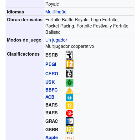
Royale
Multilingüe
Idiomas
Fortnite Battle Royale, Lego Fortnite,
Obras derivadas
Rocket Racing, Fortnite Festival y Fortnite
Ballistic
Un jugador
Modos de juego
Multijugador cooperativo
Clasificaciones
ESRB
PEGI
CERO
USK
BBFC
ACB
BARS
RARS
GRAC
GSRR
Apple