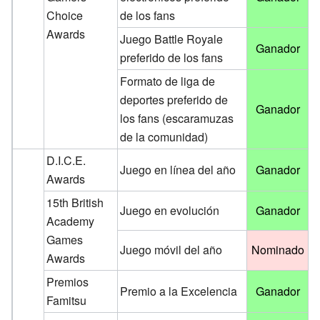
Choice
de los fans
Awards
Juego Battle Royale
Ganador
preferido de los fans
Formato de liga de
deportes preferido de
Ganador
los fans (escaramuzas
de la comunidad)
D.I.C.E.
Juego en línea del año
Ganador
Awards
15th British
Juego en evolución
Ganador
Academy
Games
Juego móvil del año
Nominado
Awards
Premios
Premio a la Excelencia
Ganador
Famitsu