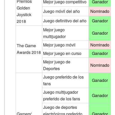
Premios
Mejor juego competitivo
Ganador
Golden
Juego móvil del año
Nominado
Joystick
Juego definitivo del año
Ganador
2018
Mejor juego
Ganador
multijugador
Mejor juego móvil
Nominado
The Game
Awards 2018
Mejor juego en curso
Ganador
Mejor juego de
Nominado
Deportes
Juego preferido de los
Ganador
fans
Juego multijugador
Ganador
preferido de los fans
Juego de deportes
Gamers'
electrónicos preferido
Ganador