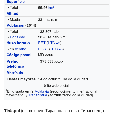
Superficie
• Total
55.56
km²
Altitud
• Media
33 m s. n. m.
Población
(2014)
• Total
133 807 hab.
•
Densidad
2676,14 hab./km²
EET
(
UTC +2
)
Huso horario
• en
verano
EEST
(
UTC +3
)
MD-3300
Código postal
+373 533 xxxxx
Prefijo
telefónico
Т --- --
Matrícula
14 de octubre Día de la ciudad
Fiestas mayores
Sitio web oficial
1
En disputa entre
Moldavia
(reconocimiento internacional
mayoritario) y
Transnistria
(administrador de la ciudad).
Tiráspol
(en moldavo: Тираспол, en ruso: Тирасполь, en