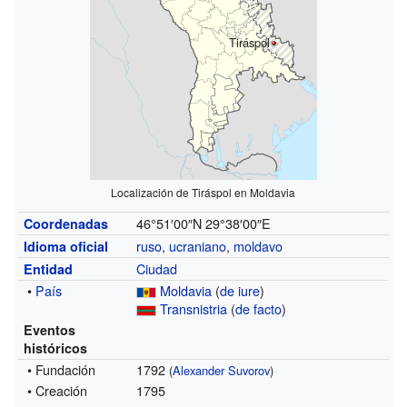
Tiráspol
Localización de Tiráspol en Moldavia
46°51′00″N
29°38′00″E
Coordenadas
ruso
,
ucraniano
,
moldavo
Idioma oficial
Ciudad
Entidad
•
País
Moldavia
(
de iure
)
Transnistria
(
de facto
)
Eventos
históricos
• Fundación
1792
(
Alexander Suvorov
)
• Creación
1795