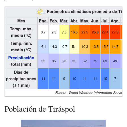
Parámetros climáticos promedio de Tira
Mes
Ene.
Feb.
Mar.
Abr.
May.
Jun.
Jul.
Ago.
Se
Temp. máx.
0.7
2.3
7.8
16.5
22.5
25.8
27.4
27.3
23
media (°C)
Temp. mín.
-6.1
-4.3
-0.7
5.1
10.3
13.8
15.5
14.7
10
media (°C)
Precipitación
33
35
28
35
52
72
63
49
3
total (mm)
Días de
precipitaciones
11
11
9
10
11
11
10
7
7
(≥ 1 mm)
Fuente: World Weather Information Service
Población de Tiráspol