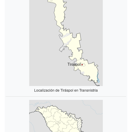
Tiráspol
Localización de Tiráspol en Transnistria