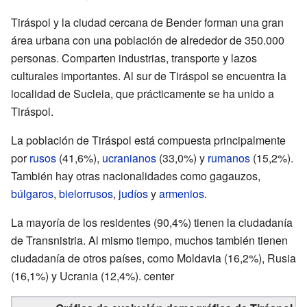
Tiráspol y la ciudad cercana de Bender forman una gran
área urbana con una población de alrededor de 350.000
personas. Comparten industrias, transporte y lazos
culturales importantes. Al sur de Tiráspol se encuentra la
localidad de Sucleia, que prácticamente se ha unido a
Tiráspol.
La población de Tiráspol está compuesta principalmente
por
rusos
(41,6%),
ucranianos
(33,0%) y
rumanos
(15,2%).
También hay otras nacionalidades como gagauzos,
búlgaros
,
bielorrusos
,
judíos
y
armenios
.
La mayoría de los residentes (90,4%) tienen la ciudadanía
de Transnistria. Al mismo tiempo, muchos también tienen
ciudadanía de otros países, como Moldavia (16,2%), Rusia
(16,1%) y Ucrania (12,4%). center