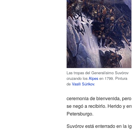
Las tropas del Generalísimo Suvórov
cruzando los
Alpes
en 1799. Pintura
de
Vasili Súrikov
.
ceremonia de bienvenida, pero e
se negó a recibirlo. Herido y e
Petersburgo.
Suvórov está enterrado en la i