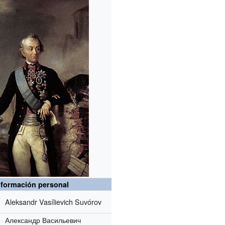
nformación personal
Aleksandr Vasílievich Suvórov
Александр Васильевич