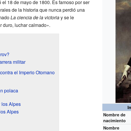
ó el 18 de mayo de 1800. Es famoso por ser
ales de la historia que nunca perdió una
amado
La ciencia de la victoria
y se le
r duro, luchar calmado».
órov?
rrera militar
 contra el Imperio Otomano
ión polaca
 los Alpes
I
 los Alpes
Nombre de
nacimiento
Nombre