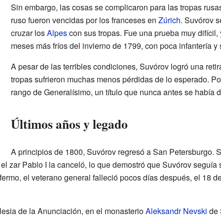
Sin embargo, las cosas se complicaron para las tropas rusas
ruso fueron vencidas por los franceses en
Zúrich
. Suvórov s
cruzar los
Alpes
con sus tropas. Fue una prueba muy difícil,
meses más fríos del invierno de 1799, con poca infantería y si
A pesar de las terribles condiciones, Suvórov logró una reti
tropas sufrieron muchas menos pérdidas de lo esperado. Po
rango de Generalísimo, un título que nunca antes se había 
Últimos años y legado
A principios de 1800, Suvórov regresó a San Petersburgo. S
l zar Pablo I la canceló, lo que demostró que Suvórov seguía si
nfermo, el veterano general falleció pocos días después, el 18
glesia de la Anunciación, en el monasterio
Aleksandr Nevski
de 