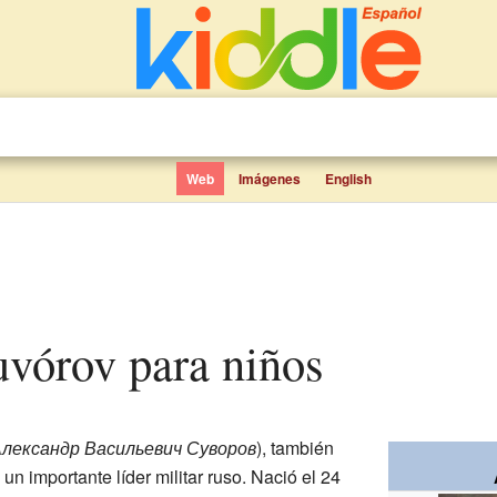
Web
Imágenes
English
uvórov para niños
лександр Васильевич Суворов
), también
n importante líder militar ruso. Nació el 24