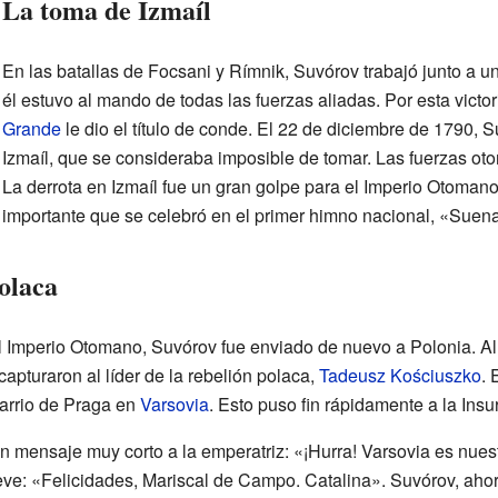
La toma de Izmaíl
En las batallas de Focsani y Rímnik, Suvórov trabajó junto a un
él estuvo al mando de todas las fuerzas aliadas. Por esta victor
Grande
le dio el título de conde. El 22 de diciembre de 1790, S
Izmaíl, que se consideraba imposible de tomar. Las fuerzas ot
La derrota en Izmaíl fue un gran golpe para el Imperio Otomano.
importante que se celebró en el primer himno nacional, «Suenan
polaca
 Imperio Otomano, Suvórov fue enviado de nuevo a Polonia. Allí
apturaron al líder de la rebelión polaca,
Tadeusz Kościuszko
. 
arrio de Praga en
Varsovia
. Esto puso fin rápidamente a la Ins
 mensaje muy corto a la emperatriz: «¡Hurra! Varsovia es nuest
eve: «Felicidades, Mariscal de Campo. Catalina». Suvórov, aho