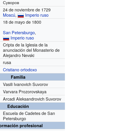
Суворов
24 de noviembre de 1729
Moscú
,
Imperio ruso
18 de mayo de 1800
San Petersburgo
,
Imperio ruso
Cripta de la Iglesia de la
anunciación del Monasterio de
Alejandro Nevski
rusa
Cristiano ortodoxo
Familia
Vasili Ivanovich Suvorov
Varvara Prozorovskaya
Arcadi Aleksandrovich Suvorov
Educación
Escuela de Cadetes de San
Petersburgo
formación profesional