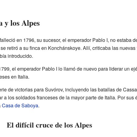
 y los Alpes
falleció en 1796, su sucesor, el emperador Pablo I, no estaba d
se retiró a su finca en Konchánskoye. Allí, criticaba las nuevas
ía introducido.
1799, el emperador Pablo I lo llamó de nuevo para liderar un ejé
eses en Italia.
rie de victorias para Suvórov, incluyendo las batallas de Cass
r a los soldados franceses de la mayor parte de Italia. Por sus 
a
Casa de Saboya
.
El difícil cruce de los Alpes