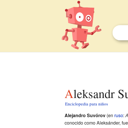
Aleksandr S
Enciclopedia para niños
Alejandro Suvórov
(en
ruso
:
А
conocido como Aleksánder, fue u