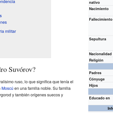
endencia
nativo
Nacimiento
s
Fallecimiento
ones
ia militar
Sepultura
Nacionalidad
Religión
dro Suvórov?
Padres
Cónyuge
lísimo ruso, lo que significa que tenía el
Hijos
n
Moscú
en una familia noble. Su familia
óvgorod y también orígenes suecos y
Educado en
In