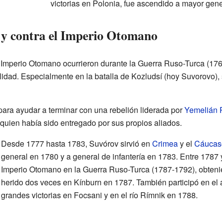
victorias en Polonia, fue ascendido a mayor gene
a y contra el Imperio Otomano
l Imperio Otomano ocurrieron durante la Guerra Ruso-Turca (17
idad. Especialmente en la batalla de Kozludsí (hoy Suvorovo),
ara ayudar a terminar con una rebelión liderada por
Yemelián 
, quien había sido entregado por sus propios aliados.
Desde 1777 hasta 1783, Suvórov sirvió en
Crimea
y el
Cáucas
general en 1780 y a general de infantería en 1783. Entre 1787 y
Imperio Otomano en la Guerra Ruso-Turca (1787-1792), obteni
herido dos veces en Kínburn en 1787. También participó en el
grandes victorias en Focsani y en el río Rímnik en 1788.