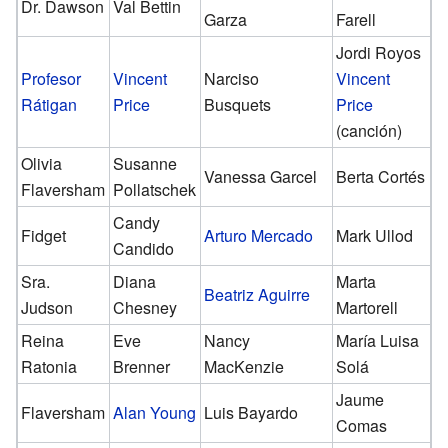
Dr. Dawson
Val Bettin
Garza
Farell
Jordi Royos
Profesor
Vincent
Narciso
Vincent
Rátigan
Price
Busquets
Price
(canción)
Olivia
Susanne
Vanessa Garcel
Berta Cortés
Flaversham
Pollatschek
Candy
Fidget
Arturo Mercado
Mark Ullod
Candido
Sra.
Diana
Marta
Beatriz Aguirre
Judson
Chesney
Martorell
Reina
Eve
Nancy
María Luisa
Ratonia
Brenner
MacKenzie
Solá
Jaume
Flaversham
Alan Young
Luis Bayardo
Comas