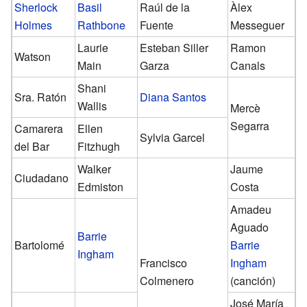
Sherlock
Basil
Raúl de la
Àlex
Holmes
Rathbone
Fuente
Messeguer
Laurie
Esteban Siller
Ramon
Watson
Main
Garza
Canals
Shani
Sra. Ratón
Diana Santos
Wallis
Mercè
Segarra
Camarera
Ellen
Sylvia Garcel
del Bar
Fitzhugh
Walker
Jaume
Ciudadano
Edmiston
Costa
Amadeu
Aguado
Barrie
Bartolomé
Barrie
Ingham
Francisco
Ingham
Colmenero
(canción)
José María