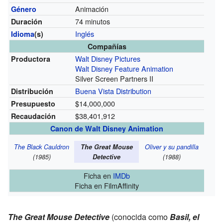
Animación
Género
74 minutos
Duración
Inglés
Idioma
(s)
Compañías
Walt Disney Pictures
Productora
Walt Disney Feature Animation
Silver Screen Partners II
Buena Vista Distribution
Distribución
$14,000,000
Presupuesto
$38,401,912
Recaudación
Canon de Walt Disney Animation
The Black Cauldron
The Great Mouse
Oliver y su pandilla
(1985)
Detective
(1988)
Ficha
en
IMDb
Ficha
en FilmAffinity
The Great Mouse Detective
(conocida como
Basil, el