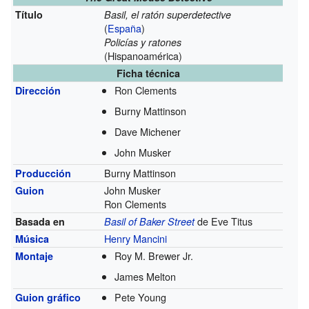
Título
Basil, el ratón superdetective
(
España
)
Policías y ratones
(Hispanoamérica)
Ficha técnica
Ron Clements
Dirección
Burny Mattinson
Dave Michener
John Musker
Burny Mattinson
Producción
John Musker
Guion
Ron Clements
de Eve Titus
Basada en
Basil of Baker Street
Henry Mancini
Música
Roy M. Brewer Jr.
Montaje
James Melton
Pete Young
Guion gráfico