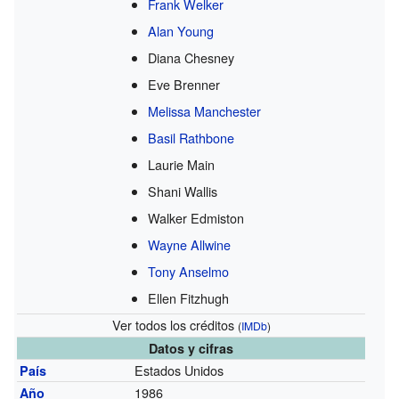
Frank Welker
Alan Young
Diana Chesney
Eve Brenner
Melissa Manchester
Basil Rathbone
Laurie Main
Shani Wallis
Walker Edmiston
Wayne Allwine
Tony Anselmo
Ellen Fitzhugh
Ver todos los créditos
(
IMDb
)
Datos y cifras
Estados Unidos
País
1986
Año