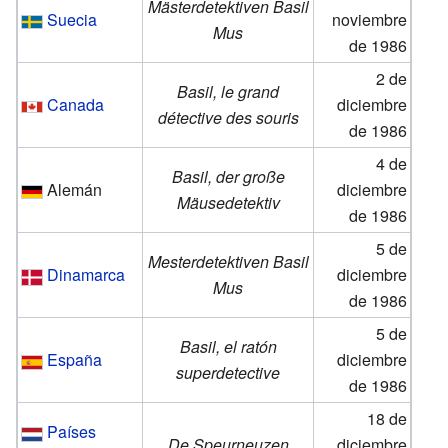
Mästerdetektiven Basil
Suecia
noviembre
Mus
de 1986
2 de
Basil, le grand
Canada
diciembre
détective des souris
de 1986
4 de
Basil, der große
Alemán
diciembre
Mäusedetektiv
de 1986
5 de
Mesterdetektiven Basil
Dinamarca
diciembre
Mus
de 1986
5 de
Basil, el ratón
España
diciembre
superdetective
de 1986
18 de
Países
De Speurneuzen
diciembre