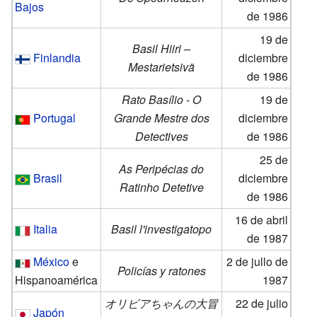
Bajos
de 1986
19 de
Basil Hiiri –
Finlandia
diciembre
Mestarietsivä
de 1986
Rato Basílio - O
19 de
Portugal
Grande Mestre dos
diciembre
Detectives
de 1986
25 de
As Peripécias do
Brasil
diciembre
Ratinho Detetive
de 1986
16 de abril
Italia
Basil l'investigatopo
de 1987
México
e
2 de jullo de
Policías y ratones
Hispanoamérica
1987
オリビアちゃんの大冒
22 de julio
Japón