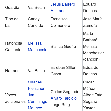
Jesús Barrero
Eduard
Guardia
Val Bettin
Andrade
Doncos
Tipo del
Candy
Francisco
José María
bar
Candido
Colmenero
Zamora
Marta
Barbará
Ratoncita
Melissa
Bianca Guerra
Melissa
Cantante
Manchester
Manchester
(canción)
Esteban Siller
Eduardo
Narrador
Val Bettin
Garza
Doncos
Charles
Óscar
Fleischer
Múñoz
Carlos Segundo
Voces
Jim
Albert Trifol
Álvaro Tarcicio
adicionales
Cummings
Segarra
Jorge Roig
Maurice
Xavier