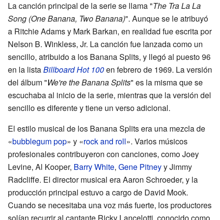
La canción principal de la serie se llama "
The Tra La La
Song (One Banana, Two Banana)
". Aunque se le atribuyó
a Ritchie Adams y Mark Barkan, en realidad fue escrita por
Nelson B. Winkless, Jr. La canción fue lanzada como un
sencillo, atribuido a los Banana Splits, y llegó al puesto 96
en la lista
Billboard Hot 100
en febrero de 1969. La versión
del álbum "
We're the Banana Splits
" es la misma que se
escuchaba al inicio de la serie, mientras que la versión del
sencillo es diferente y tiene un verso adicional.
El estilo musical de los Banana Splits era una mezcla de
«
bubblegum pop
» y «
rock and roll
». Varios músicos
profesionales contribuyeron con canciones, como Joey
Levine, Al Kooper,
Barry White
,
Gene Pitney
y Jimmy
Radcliffe. El director musical era Aaron Schroeder, y la
producción principal estuvo a cargo de David Mook.
Cuando se necesitaba una voz más fuerte, los productores
solían recurrir al cantante Ricky Lancelotti, conocido como