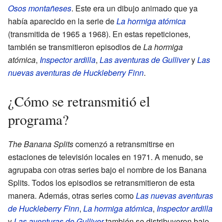
Osos montañeses
. Este era un dibujo animado que ya
había aparecido en la serie de
La hormiga atómica
(transmitida de 1965 a 1968). En estas repeticiones,
también se transmitieron episodios de
La hormiga
atómica
,
Inspector ardilla
,
Las aventuras de Gulliver
y
Las
nuevas aventuras de Huckleberry Finn
.
¿Cómo se retransmitió el
programa?
The Banana Splits
comenzó a retransmitirse en
estaciones de televisión locales en 1971. A menudo, se
agrupaba con otras series bajo el nombre de los Banana
Splits. Todos los episodios se retransmitieron de esta
manera. Además, otras series como
Las nuevas aventuras
de Huckleberry Finn
,
La hormiga atómica
,
Inspector ardilla
y
Las aventuras de Gulliver
también se distribuyeron bajo