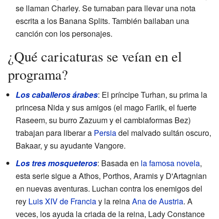
se llaman Charley. Se turnaban para llevar una nota
escrita a los Banana Splits. También bailaban una
canción con los personajes.
¿Qué caricaturas se veían en el
programa?
Los caballeros árabes
: El príncipe Turhan, su prima la
princesa Nida y sus amigos (el mago Fariik, el fuerte
Raseem, su burro Zazuum y el cambiaformas Bez)
trabajan para liberar a
Persia
del malvado sultán oscuro,
Bakaar, y su ayudante Vangore.
Los tres mosqueteros
: Basada en
la famosa novela
,
esta serie sigue a Athos, Porthos, Aramis y D'Artagnian
en nuevas aventuras. Luchan contra los enemigos del
rey
Luis XIV de Francia
y la reina
Ana de Austria
. A
veces, los ayuda la criada de la reina, Lady Constance