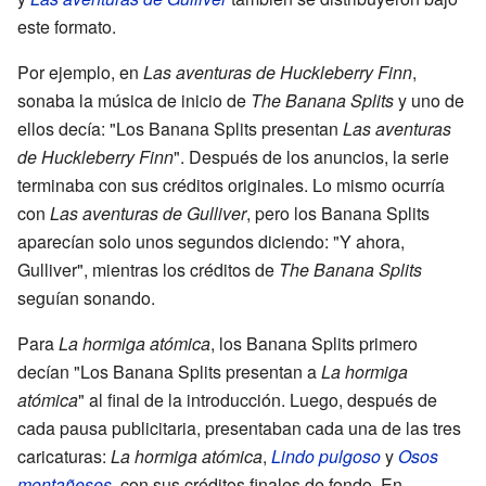
este formato.
Por ejemplo, en
Las aventuras de Huckleberry Finn
,
sonaba la música de inicio de
The Banana Splits
y uno de
ellos decía: "Los Banana Splits presentan
Las aventuras
de Huckleberry Finn
". Después de los anuncios, la serie
terminaba con sus créditos originales. Lo mismo ocurría
con
Las aventuras de Gulliver
, pero los Banana Splits
aparecían solo unos segundos diciendo: "Y ahora,
Gulliver", mientras los créditos de
The Banana Splits
seguían sonando.
Para
La hormiga atómica
, los Banana Splits primero
decían "Los Banana Splits presentan a
La hormiga
atómica
" al final de la introducción. Luego, después de
cada pausa publicitaria, presentaban cada una de las tres
caricaturas:
La hormiga atómica
,
Lindo pulgoso
y
Osos
montañeses
, con sus créditos finales de fondo. En