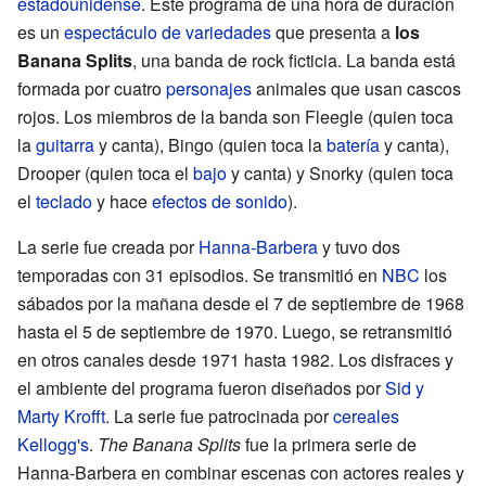
estadounidense
. Este programa de una hora de duración
es un
espectáculo de variedades
que presenta a
los
Banana Splits
, una banda de rock ficticia. La banda está
formada por cuatro
personajes
animales que usan cascos
rojos. Los miembros de la banda son Fleegle (quien toca
la
guitarra
y canta), Bingo (quien toca la
batería
y canta),
Drooper (quien toca el
bajo
y canta) y Snorky (quien toca
el
teclado
y hace
efectos de sonido
).
La serie fue creada por
Hanna-Barbera
y tuvo dos
temporadas con 31 episodios. Se transmitió en
NBC
los
sábados por la mañana desde el 7 de septiembre de 1968
hasta el 5 de septiembre de 1970. Luego, se retransmitió
en otros canales desde 1971 hasta 1982. Los disfraces y
el ambiente del programa fueron diseñados por
Sid y
Marty Krofft
. La serie fue patrocinada por
cereales
Kellogg's
.
The Banana Splits
fue la primera serie de
Hanna-Barbera en combinar escenas con actores reales y