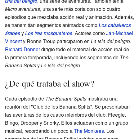
isla del peligro
, una serie de aventuras. También tenía
Micro aventuras
, una serie más corta con solo cuatro
episodios que mezclaba acción real y animación. Además,
se transmitían segmentos animados como
Los caballeros
árabes
y
Los tres mosqueteros
. Actores como
Jan-Michael
Vincent
y Ronne Troup participaron en
La isla del peligro
.
Richard Donner
dirigió todo el material de acción real de
la primera temporada, incluyendo los segmentos de
The
Banana Splits
y
La isla del peligro
.
¿De qué trataba el show?
Cada episodio de
The Banana Splits
mostraba una
reunión del "Club de los Banana Splits". Se presentaban
las aventuras de los cuatro miembros del club: Fleegle,
Bingo, Drooper y Snorky. Ellos actuaban como un grupo
musical, recordando un poco a
The Monkees
. Los
segmentos de los Banana Splits incluían canciones