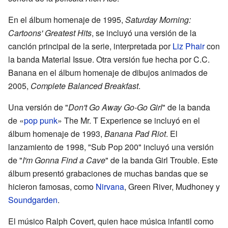
En el álbum homenaje de 1995,
Saturday Morning:
Cartoons' Greatest Hits
, se incluyó una versión de la
canción principal de la serie, interpretada por
Liz Phair
con
la banda Material Issue. Otra versión fue hecha por C.C.
Banana en el álbum homenaje de dibujos animados de
2005,
Complete Balanced Breakfast
.
Una versión de "
Don't Go Away Go-Go Girl
" de la banda
de «
pop punk
» The Mr. T Experience se incluyó en el
álbum homenaje de 1993,
Banana Pad Riot
. El
lanzamiento de 1998, "Sub Pop 200" incluyó una versión
de "
I'm Gonna Find a Cave
" de la banda Girl Trouble. Este
álbum presentó grabaciones de muchas bandas que se
hicieron famosas, como
Nirvana
, Green River, Mudhoney y
Soundgarden
.
El músico Ralph Covert, quien hace música infantil como