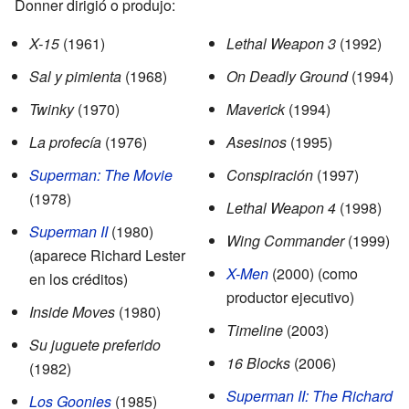
Donner dirigió o produjo:
X-15
(1961)
Lethal Weapon 3
(1992)
Sal y pimienta
(1968)
On Deadly Ground
(1994)
Twinky
(1970)
Maverick
(1994)
La profecía
(1976)
Asesinos
(1995)
Superman: The Movie
Conspiración
(1997)
(1978)
Lethal Weapon 4
(1998)
Superman II
(1980)
Wing Commander
(1999)
(aparece Richard Lester
X-Men
(2000) (como
en los créditos)
productor ejecutivo)
Inside Moves
(1980)
Timeline
(2003)
Su juguete preferido
16 Blocks
(2006)
(1982)
Superman II: The Richard
Los Goonies
(1985)