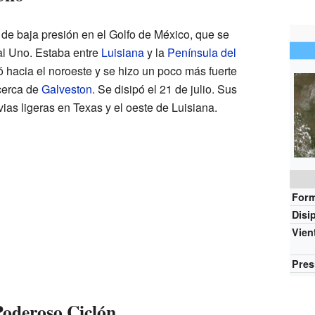
a de baja presión en el Golfo de México, que se
cal Uno. Estaba entre
Luisiana
y la
Península del
ó hacia el noroeste y se hizo un poco más fuerte
 cerca de
Galveston
. Se disipó el 21 de julio. Sus
vias ligeras en Texas y el oeste de Luisiana.
For
Disi
Vien
Pres
Poderoso Ciclón