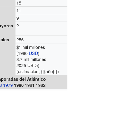
15
11
9
2
ayores
256
tales
$1 mil millones
s
(1980
USD
)
3.7 mil millones
2025 USD))
(estimación, {{{año}}})
poradas del Atlántico
8
1979
1981 1982
1980