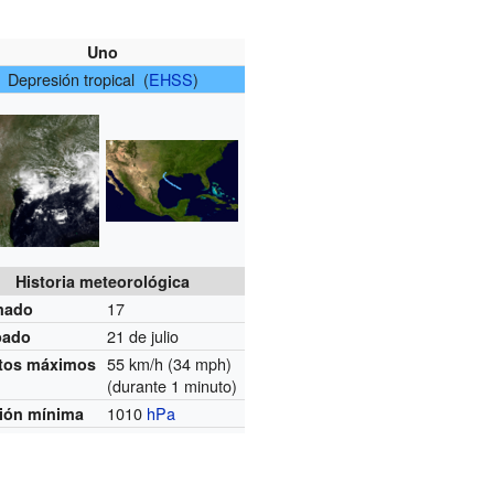
Uno
Depresión tropical (
EHSS
)
Historia meteorológica
17
mado
21 de julio
pado
55 km/h (34 mph)
tos máximos
(durante 1 minuto)
1010
hPa
ión mínima