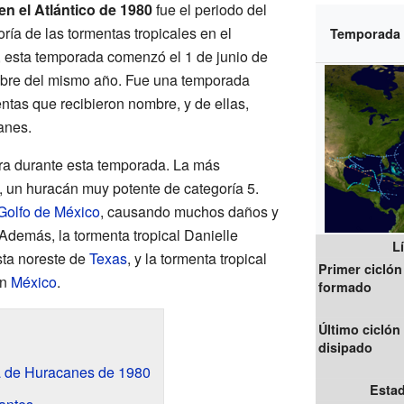
n el Atlántico de 1980
fue el periodo del
ía de las tormentas tropicales en el
Temporada d
e, esta temporada comenzó el 1 de junio de
mbre del mismo año. Fue una temporada
ntas que recibieron nombre, y de ellas,
anes.
rra durante esta temporada. La más
, un huracán muy potente de categoría 5.
Golfo de México
, causando muchos daños y
 Además, la tormenta tropical Danielle
L
sta noreste de
Texas
, y la tormenta tropical
Primer ciclón
en
México
.
formado
Último ciclón
disipado
 de Huracanes de 1980
Estad