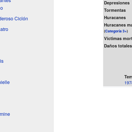
antes
Depresiones
no
Tormentas
Huracanes
deroso Ciclón
Huracanes m
atro
(
Categoría 3+
)
Víctimas mor
Daños totale
is
Tem
ielle
197
rmine