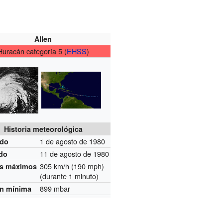
Allen
Huracán categoría 5 (
EHSS
)
Historia meteorológica
1 de agosto de 1980
do
11 de agosto de 1980
ado
305 km/h (190 mph)
os máximos
(durante 1 minuto)
899 mbar
ón mínima