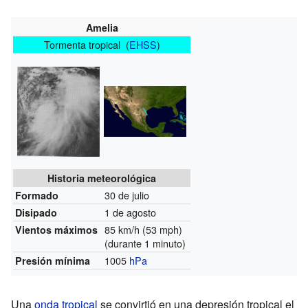
Amelia
Tormenta tropical (
EHSS
)
Historia meteorológica
30 de julio
Formado
1 de agosto
Disipado
85 km/h (53 mph)
Vientos máximos
(durante 1 minuto)
1005
hPa
Presión mínima
Una
onda tropical
se convirtió en una depresión tropical el