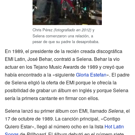
Chris Pérez
y
(fotografiado en 2012)
Selena comenzaron una relación, a
pesar de que su padre la desaprobaba.
En 1989, el presidente de la recién creada discográfica
EMI Latin, José Behar, contrató a Selena. Behar la vio
actuar en los Tejano Music Awards de 1989 y creyó que
había encontrado a la «siguiente
Gloria Estefan
». El padre
de Selena eligió la oferta de EMI porque le ofrecía la
posibilidad de grabar un álbum en inglés y porque Selena
sería la primera cantante en firmar con ellos.
Selena lanzó su primer álbum con EMI, llamado
Selena
, el
17 de octubre de 1989. La canción principal, «Contigo
Quiero Estar», llegó al número ocho en la lista
Hot Latin
Songs
de
Billboard
. El álbum debutó en el número siete.