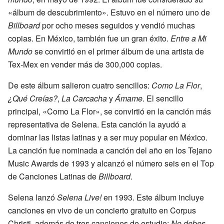
«álbum de descubrimiento». Estuvo en el número uno de
Billboard
por ocho meses seguidos y vendió muchas
copias. En México, también fue un gran éxito.
Entre a Mi
Mundo
se convirtió en el primer álbum de una artista de
Tex-Mex en vender más de 300,000 copias.
De este álbum salieron cuatro sencillos:
Como La Flor
,
¿Qué Creías?
,
La Carcacha
y
Ámame
. El sencillo
principal, «Como La Flor», se convirtió en la canción más
representativa de Selena. Esta canción la ayudó a
dominar las listas latinas y a ser muy popular en México.
La canción fue nominada a canción del año en los Tejano
Music Awards de 1993 y alcanzó el número seis en el Top
de Canciones Latinas de
Billboard
.
Selena lanzó
Selena Live!
en 1993. Este álbum incluye
canciones en vivo de un concierto gratuito en Corpus
Christi, además de tres canciones de estudio:
No debes