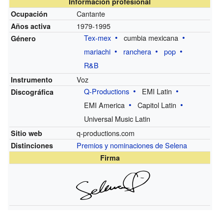
Información profesional
Cantante
Ocupación
1979-1995
Años activa
Tex-mex
cumbia mexicana
Género
mariachi
ranchera
pop
R&B
Voz
Instrumento
Q-Productions
EMI Latin
Discográfica
EMI America
Capitol Latin
Universal Music Latin
q-productions.com
Sitio web
Premios y nominaciones de Selena
Distinciones
Firma