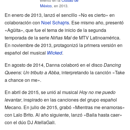
evento en la
Ciudad de
México
, en 2013.
En enero de 2013, lanzó el sencillo «No es cierto» en
colaboración con
Noel Schajris
. Ese mismo año, presentó
«Agüita», que fue el tema de inicio de la segunda
temporada de la serie
Niñas Mal
de MTV Latinoamérica.
En noviembre de 2013, protagonizó la primera versión en
español del musical
Wicked
.
En agosto de 2014, Danna colaboró en el disco
Dancing
Queens: Un tributo a Abba
, interpretando la canción «Take
a chance on me».
En abril de 2015, se unió al musical
Hoy no me puedo
levantar
, inspirado en las canciones del grupo español
Mecano. En julio de 2015, grabó «Mientras me enamoras»
con Lalo Brito. Al año siguiente, lanzó «Baila hasta caer»
con el dúo DJ AtellaGali.