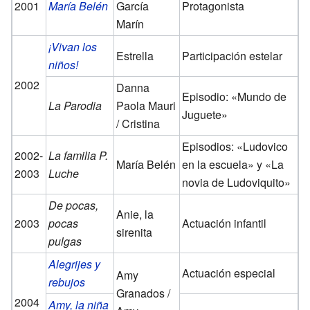
2001
María Belén
García
Protagonista
Marín
¡Vivan los
Estrella
Participación estelar
niños!
2002
Danna
Episodio: «Mundo de
La Parodia
Paola Mauri
Juguete»
/ Cristina
Episodios: «Ludovico
2002-
La familia P.
María Belén
en la escuela» y «La
2003
Luche
novia de Ludoviquito»
De pocas,
Anie, la
2003
pocas
Actuación infantil
sirenita
pulgas
Alegrijes y
Actuación especial
Amy
rebujos
Granados /
2004
Amy, la niña