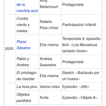
Amy
de la
Protagonista
Betancourt
mochila azul
Contra
Natalia
viento y
Participación infantil
Ríos (niña)
marea
Temporada 9, episodio
Plaza
Ella misma
804: «Los Monstruos
Sésamo
2005
también lloran»
Pablo y
Andrea
Protagonista
Andrea
Saavedra
El privilegio
Sketch: «Bailando por
Ella misma
de mandar
un hueso»
La hora pico
Varios roles
Episodio: «285»
Objetos
Anita
Episodio: «Objeto 8»
perdidos