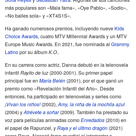
más populares son «Mala fama», «Oye Pablo», «Sodio»,
«No bailes sola» y «XT4S1S».
Ha ganado numerosos premios, incluyendo nueve
Kids
Choice Awards
, cuatro MTV Millennial Awards y un MTV
Europe Music Awards. En 2021, fue nominada al
Grammy
Latino
por su álbum
K.O.
.
En su carrera como actriz, Danna debutó en la telenovela
infantil
Rayito de luz
(2000-2001). Su primer papel
principal fue en
María Belén
(2001), por el que ganó un
premio como «Revelación Infantil del Año». Desde
entonces, ha participado en telenovelas y series como
¡Vivan los niños!
(2002),
Amy, la niña de la mochila azul
(2004) y
Atrévete a soñar
(2009). También ha prestado su
voz para películas animadas como
Enredados
(2010) en
el papel de Rapunzel, y
Raya y el último dragón
(2021)
como Raya. Alcanzó fama mundial al interpretar a