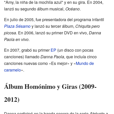
"Amy, la niña de la mochila azul" y en su gira. En 2004,
lanzó su segundo álbum musical,
Océano
.
En julio de 2005, fue presentadora del programa infantil
Plaza Sésamo
y lanzó su tercer álbum,
Chiquita pero
picosa
. En 2006, lanzó su primer DVD en vivo,
Danna
Paola en vivo
.
En 2007, grabó su primer
EP
(un disco con pocas
canciones) llamado
Danna Paola
, que incluía cinco
canciones nuevas como «Es mejor» y «
Mundo de
caramelo
».
Álbum Homónimo y Giras (2009-
2012)
Danna participó en la banda sonora de la serie
Atrévete a