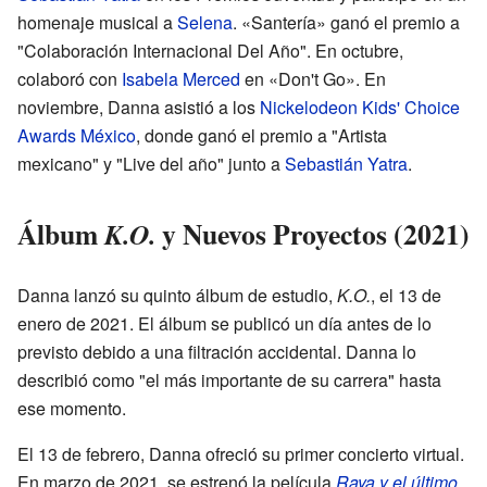
homenaje musical a
Selena
. «Santería» ganó el premio a
"Colaboración Internacional Del Año". En octubre,
colaboró con
Isabela Merced
en «Don't Go». En
noviembre, Danna asistió a los
Nickelodeon Kids' Choice
Awards México
, donde ganó el premio a "Artista
mexicano" y "Live del año" junto a
Sebastián Yatra
.
Álbum
y Nuevos Proyectos (2021)
K.O.
Danna lanzó su quinto álbum de estudio,
K.O.
, el 13 de
enero de 2021. El álbum se publicó un día antes de lo
previsto debido a una filtración accidental. Danna lo
describió como "el más importante de su carrera" hasta
ese momento.
El 13 de febrero, Danna ofreció su primer concierto virtual.
En marzo de 2021, se estrenó la película
Raya y el último