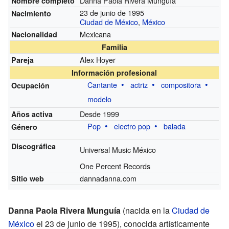
Danna Paola Rivera Munguía
Nombre completo
23 de junio de 1995
Nacimiento
Ciudad de México
,
México
Mexicana
Nacionalidad
Familia
Alex Hoyer
Pareja
Información profesional
Cantante
actriz
compositora
Ocupación
modelo
Desde 1999
Años activa
Pop
electro pop
balada
Género
Discográfica
Universal Music México
One Percent Records
dannadanna.com
Sitio web
Danna Paola Rivera Munguía
(nacida en la
Ciudad de
México
el 23 de junio de 1995), conocida artísticamente