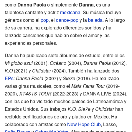
como
Danna Paola
o simplemente
Danna
, es una
talentosa cantante y actriz
mexicana
. Su música incluye
géneros como el
pop
, el
dance-pop
y la
balada
. A lo largo
de su carrera, ha explorado diferentes sonidos y ha
lanzado canciones que hablan sobre el amor y las
experiencias personales.
Danna ha publicado siete álbumes de estudio, entre ellos
Mi globo azul
(2001),
Océano
(2004),
Danna Paola
(2012),
K.O
(2021) y
Childstar
(2024). También ha lanzado dos
EPs
:
Danna Paola
(2007) y
Sie7e
(2019). Ha realizado
varias giras musicales, como el
Mala Fama Tour
(2019-
2020),
XT4S1S TOUR
(2022-2023) y DANNA LIVE (2024),
con las que ha visitado muchos países de Latinoamérica y
Estados Unidos. Sus trabajos
K.O,
Sie7e
y
Childstar
han
recibido certificaciones de oro y platino en México. Ha
colaborado con artistas como
New Hope Club
, Lasso,
Sofía Reyes
y
Sebastián Yatra
. Algunas de sus canciones