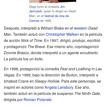
Depp junto al cineasta
Jim
Jarmusch
, quien lo dirigió en
Dead
, en el
festival de cine de
Man
Cannes
de 1995
Después, interpretó a William Blake en el
western
Dead
Man
. También actuó con
Christopher Walken
en la película
de acción
Nick of Time
. En 1997, dirigió, produjo, escribió
y protagonizó
The Brave
. Ese mismo año, coprotagonizó
Donnie Brasco
, donde interpretó a un agente encubierto.
La película fue un éxito.
En 1998, protagonizó la comedia
Fear and Loathing in Las
Vegas
. En 1999, bajo la dirección de Burton, interpretó a
Ichabod Crane en
Sleepy Hollow
. Para este personaje, se
inspiró en actores como
Angela Lansbury
. Ese año,
también actuó en la película de suspenso
The Ninth Gate
,
dirigida por
Roman Polanski
.