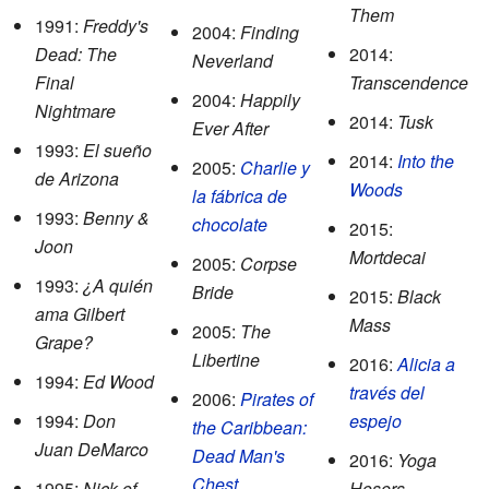
Them
1991:
Freddy's
2004:
Finding
Dead: The
2014:
Neverland
Final
Transcendence
2004:
Happily
Nightmare
2014:
Tusk
Ever After
1993:
El sueño
2014:
Into the
2005:
Charlie y
de Arizona
Woods
la fábrica de
1993:
Benny &
chocolate
2015:
Joon
Mortdecai
2005:
Corpse
1993:
¿A quién
Bride
2015:
Black
ama Gilbert
Mass
2005:
The
Grape?
Libertine
2016:
Alicia a
1994:
Ed Wood
través del
2006:
Pirates of
1994:
Don
espejo
the Caribbean:
Juan DeMarco
Dead Man's
2016:
Yoga
Chest
1995:
Nick of
Hosers