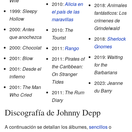
Wife
2010:
Alicia en
2018:
Animales
1999:
Sleepy
el país de las
fantásticos: Los
Hollow
maravillas
crímenes de
Grindelwald
2000:
Antes
2010:
The
que anochezca
Tourist
2018:
Sherlock
Gnomes
2000:
Chocolat
2011:
Rango
2019:
Waiting
2001:
Blow
2011:
Pirates of
for the
the Caribbean:
2001:
Desde el
Barbarians
On Stranger
infierno
Tides
2023:
Jeanne
2001:
The Man
du Barry
2011:
The Rum
Who Cried
Diary
Discografía de Johnny Depp
A continuación se detallan los álbumes,
sencillos
o