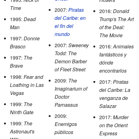
Time
2007:
Piratas
2016:
Donald
del Caribe: en
1995:
Dead
Trump's The Art
el fin del
Man
of the Deal:
mundo
The Movie
1997:
Donnie
2007:
Sweeney
Brasco
2016:
Animales
Todd: The
fantásticos y
1997:
The
Demon Barber
dónde
Brave
of Fleet Street
encontrarlos
1998:
Fear and
2009:
The
2017:
Piratas
Loathing in Las
Imaginarium of
del Caribe: La
Vegas
Doctor
venganza de
1999:
The
Parnassus
Salazar
Ninth Gate
2009:
2017:
Murder
1999:
The
Enemigos
on the Orient
Astronaut's
públicos
Express