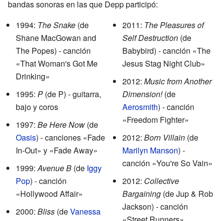
bandas sonoras en las que Depp participó:
1994:
The Snake
(de
2011:
The Pleasures of
Shane MacGowan and
Self Destruction
(de
The Popes) - canción
Babybird) - canción «The
«That Woman's Got Me
Jesus Stag Night Club»
Drinking»
2012:
Music from Another
1995:
P
(de P) - guitarra,
Dimension!
(de
bajo y coros
Aerosmith
) - canción
«Freedom Fighter»
1997:
Be Here Now
(de
Oasis
) - canciones «Fade
2012:
Born Villain
(de
In-Out» y «Fade Away»
Marilyn Manson
) -
canción «You're So Vain»
1999:
Avenue B
(de
Iggy
Pop
) - canción
2012:
Collective
«Hollywood Affair»
Bargaining
(de Jup & Rob
Jackson) - canción
2000:
Bliss
(de
Vanessa
«Street Runners»