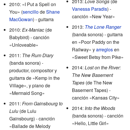
2013:
Love Songs
(de
2010: «I Put a Spell on
Vanessa Paradis
) -
You» (
sencillo
de
Shane
canción «New Year»
MacGowan
) - guitarra
2013:
The Lone Ranger
2010:
Ex-Maniac
(de
(banda sonora) - guitarra
Babybird) - canción
en «Poor Paddy on the
«Unloveable»
Railway» y
arreglos
en
2011:
The Rum Diary
«Sweet Betsy from Pike»
(banda sonora) -
2014:
Lost on the River:
productor, compositor y
The New Basement
guitarra de «Kemp in the
Tapes
(de The New
Village», y piano de
Basement Tapes) -
«Mermaid Song»
canción «Kansas City»
2011:
From Gainsbourg to
2014:
Into the Woods
Lulu
(de Lulu
(banda sonora) - canción
Gainsbourg) - canción
«Hello, Little Girl»
«Ballade de Melody