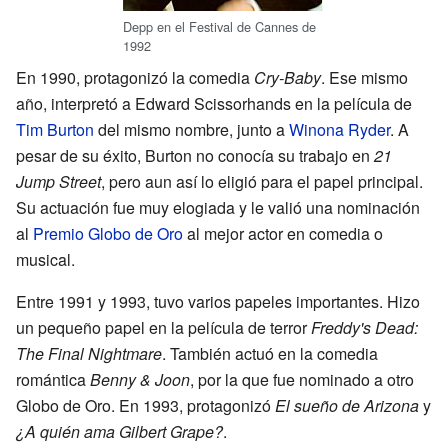
Depp en el Festival de Cannes de
1992
En 1990, protagonizó la comedia
Cry-Baby
. Ese mismo
año, interpretó a Edward Scissorhands en la película de
Tim Burton
del mismo nombre, junto a
Winona Ryder
. A
pesar de su éxito, Burton no conocía su trabajo en
21
Jump Street
, pero aun así lo eligió para el papel principal.
Su actuación fue muy elogiada y le valió una nominación
al
Premio Globo de Oro
al mejor actor en comedia o
musical.
Entre 1991 y 1993, tuvo varios papeles importantes. Hizo
un pequeño papel en la película de terror
Freddy's Dead:
The Final Nightmare
. También actuó en la comedia
romántica
Benny & Joon
, por la que fue nominado a otro
Globo de Oro. En 1993, protagonizó
El sueño de Arizona
y
¿A quién ama Gilbert Grape?
.