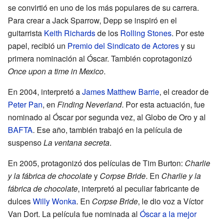
se convirtió en uno de los más populares de su carrera.
Para crear a Jack Sparrow, Depp se inspiró en el
guitarrista
Keith Richards
de los
Rolling Stones
. Por este
papel, recibió un
Premio del Sindicato de Actores
y su
primera nominación al Óscar. También coprotagonizó
Once upon a time in Mexico
.
En 2004, interpretó a
James Matthew Barrie
, el creador de
Peter Pan
, en
Finding Neverland
. Por esta actuación, fue
nominado al Óscar por segunda vez, al Globo de Oro y al
BAFTA
. Ese año, también trabajó en la película de
suspenso
La ventana secreta
.
En 2005, protagonizó dos películas de Tim Burton:
Charlie
y la fábrica de chocolate
y
Corpse Bride
. En
Charlie y la
fábrica de chocolate
, interpretó al peculiar fabricante de
dulces
Willy Wonka
. En
Corpse Bride
, le dio voz a Víctor
Van Dort. La película fue nominada al
Óscar a la mejor