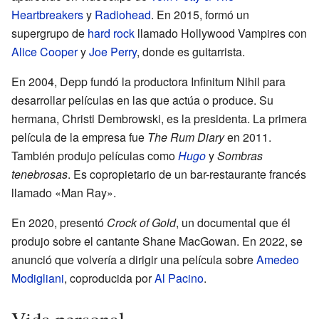
Heartbreakers
y
Radiohead
. En 2015, formó un
supergrupo de
hard rock
llamado Hollywood Vampires con
Alice Cooper
y
Joe Perry
, donde es guitarrista.
En 2004, Depp fundó la productora Infinitum Nihil para
desarrollar películas en las que actúa o produce. Su
hermana, Christi Dembrowski, es la presidenta. La primera
película de la empresa fue
The Rum Diary
en 2011.
También produjo películas como
Hugo
y
Sombras
tenebrosas
. Es copropietario de un bar-restaurante francés
llamado «Man Ray».
En 2020, presentó
Crock of Gold
, un documental que él
produjo sobre el cantante Shane MacGowan. En 2022, se
anunció que volvería a dirigir una película sobre
Amedeo
Modigliani
, coproducida por
Al Pacino
.