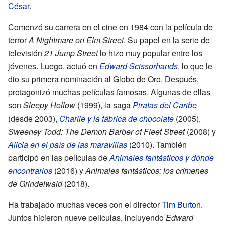
César
.
Comenzó su carrera en el cine en 1984 con la película de
terror
A Nightmare on Elm Street
. Su papel en la serie de
televisión
21 Jump Street
lo hizo muy popular entre los
jóvenes. Luego, actuó en
Edward Scissorhands
, lo que le
dio su primera nominación al Globo de Oro. Después,
protagonizó muchas películas famosas. Algunas de ellas
son
Sleepy Hollow
(1999), la saga
Piratas del Caribe
(desde 2003),
Charlie y la fábrica de chocolate
(2005),
Sweeney Todd: The Demon Barber of Fleet Street
(2008) y
Alicia en el país de las maravillas
(2010). También
participó en las películas de
Animales fantásticos y dónde
encontrarlos
(2016) y
Animales fantásticos: los crímenes
de Grindelwald
(2018).
Ha trabajado muchas veces con el director
Tim Burton
.
Juntos hicieron nueve películas, incluyendo
Edward