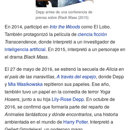
Depp antes de una conferencia de
prensa sobre
(2015)
Black Mass
En 2014, participó en
Into the Woods
como El Lobo.
También protagonizó la película de
ciencia ficción
Transcendence
, donde interpretó a un investigador de
inteligencia artificial
. En 2015, interpretó a un personaje en
el drama
Black Mass
.
El 27 de mayo de 2016, se estrenó la secuela de
Alicia en
el país de las maravillas
,
A través del espejo
, donde Depp
y
Mia Wasikowska
repitieron sus papeles. Ese año,
también tuvo un papel en la comedia de terror
Yoga
Hosers
, junto a su hija
Lily-Rose Depp
. En octubre de
2016, se confirmó que formaría parte del reparto de
Animales fantásticos y dónde encontrarlos
, una historia
ambientada en el mundo de
Harry Potter
. Interpretó a
Gellert Grindelwal, un poderoso mago.