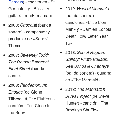
Paradis
) - escritor en «St.
Germain» y «Bliss», y
2012:
West of Memphis
guitarra en «Firmaman»
(banda sonora) -
canciones «Little Lion
2003:
Chocolat
(banda
Man» y «Damien Echols
sonora) - compositor y
Death Row Letter Year
productor de «Sands'
16»
Theme»
2013:
Son of Rogues
2007:
Sweeney Todd:
Gallery: Pirate Ballads,
The Demon Barber of
Sea Songs & Chanteys
Fleet Street
(banda
(banda sonora) - guitarra
sonora)
en «The Mermaid»
2008:
Pandemonium
2013:
The Manhattan
Ensues
(de Glenn
Blues Project
(de Steve
Tilbrook & The Fluffers) -
Hunter) - canción «The
canción «Too Close to
Brooklyn Shuffle»
the Sun»