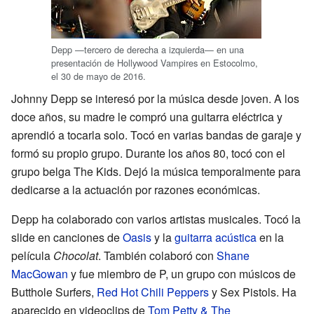
Depp —tercero de derecha a izquierda— en una
presentación de Hollywood Vampires en Estocolmo,
el 30 de mayo de 2016.
Johnny Depp se interesó por la música desde joven. A los
doce años, su madre le compró una guitarra eléctrica y
aprendió a tocarla solo. Tocó en varias bandas de garaje y
formó su propio grupo. Durante los años 80, tocó con el
grupo belga The Kids. Dejó la música temporalmente para
dedicarse a la actuación por razones económicas.
Depp ha colaborado con varios artistas musicales. Tocó la
slide en canciones de
Oasis
y la
guitarra acústica
en la
película
Chocolat
. También colaboró con
Shane
MacGowan
y fue miembro de P, un grupo con músicos de
Butthole Surfers,
Red Hot Chili Peppers
y Sex Pistols. Ha
aparecido en videoclips de
Tom Petty & The