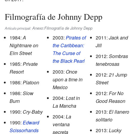
Filmografía de Johnny Depp
Anexo:Filmografía de Johnny Depp
Artículo principal:
1984:
A
2003:
Pirates of
2011:
Jack and
Nightmare on
the Caribbean:
Jill
Elm Street
The Curse of
2012:
Sombras
the Black Pearl
1985:
Private
tenebrosas
Resort
2003:
Once
2012:
21 Jump
upon a time in
1986:
Platoon
Street
Mexico
1986:
Slow
2012:
For No
2004:
Lost in
Burn
Good Reason
La Mancha
1990:
Cry-Baby
2013:
El llanero
2004:
La
solitario
1990:
Edward
ventana
Scissorhands
2013:
Lucky
secreta