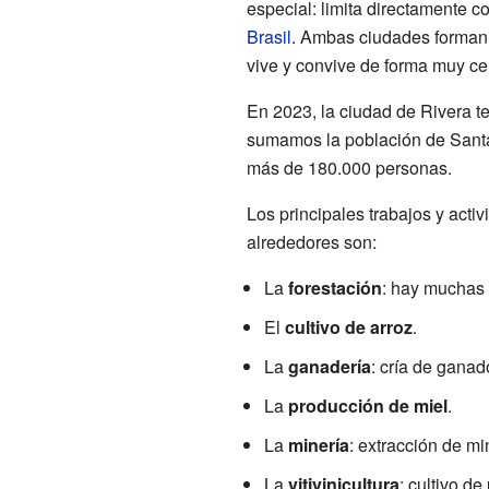
especial: limita directamente 
Brasil
. Ambas ciudades forman 
vive y convive de forma muy ce
En 2023, la ciudad de Rivera t
sumamos la población de Santan
más de 180.000 personas.
Los principales trabajos y act
alrededores son:
La
forestación
: hay muchas 
El
cultivo de arroz
.
La
ganadería
: cría de ganad
La
producción de miel
.
La
minería
: extracción de mi
La
vitivinicultura
: cultivo de