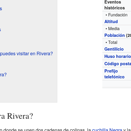
Eventos
históricos
s
• Fundación
Altitud
• Media
s
Población
(2
• Total
Gentilicio
puedes visitar en Rivera?
Huso horari
Código posta
Prefijo
ra?
telefónico
ra Rivera?
to donde se unen dos cadenas de colinas, la
cuchilla Negra
y l