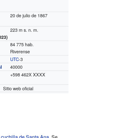
20 de julio de 1867
223 m s. n. m.
023)
84 775 hab.
Riverense
UTC
-3
o
40000
l
+598 462X XXXX
Sitio web oficial
a
cuchilla de Santa Ana
. Se