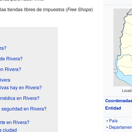
las tiendas libres de impuestos (
Free Shops
)
ra?
 de Rivera?
en Rivera?
ivera
ivas hay en Rivera?
Local
 médica en Rivera?
Coordenada
Entidad
 seguridad en Rivera?
•
País
rte en Rivera?
•
Departamen
a ciudad