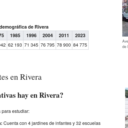
demográfica de Rivera
75
1985
1996
2004
2011
2023
Ave
942
62 193
71 345
76 795
78 900
84 775
de 
tes en Rivera
tivas hay en Rivera?
para estudiar:
a:
Cuenta con 4 jardines de infantes y 32 escuelas