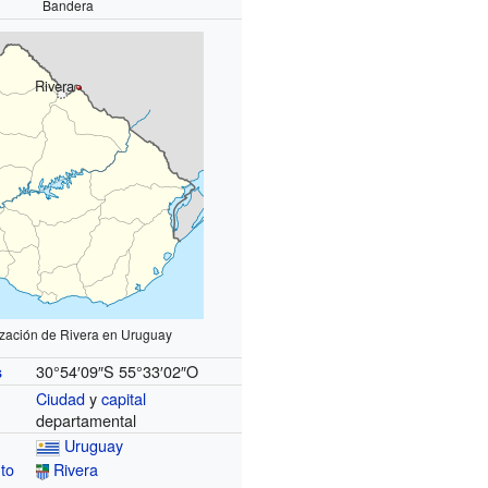
Bandera
Rivera
ización de Rivera en Uruguay
30°54′09″S
55°33′02″O
s
Ciudad
y
capital
departamental
Uruguay
to
Rivera