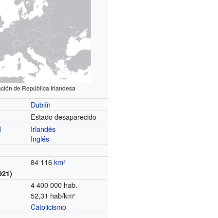
ción de República Irlandesa
Dublín
Estado desaparecido
Irlandés
l
Inglés
84 116
km²
921)
4 400 000 hab.
52,31 hab/km²
Catolicismo