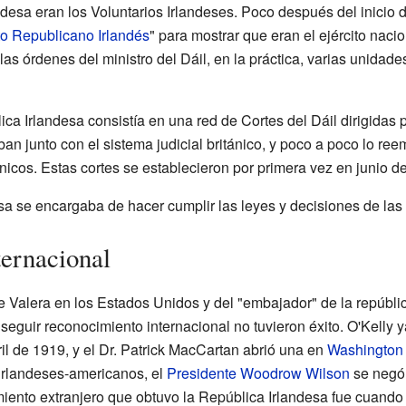
andesa eran los Voluntarios Irlandeses. Poco después del inicio
to Republicano Irlandés
" para mostrar que eran el ejército naci
as órdenes del ministro del Dáil, en la práctica, varias unidad
ica Irlandesa consistía en una red de Cortes del Dáil dirigidas p
aban junto con el sistema judicial británico, y poco a poco lo r
nicos. Estas cortes se establecieron por primera vez en junio d
a se encargaba de hacer cumplir las leyes y decisiones de las 
ernacional
e Valera en los Estados Unidos y del "embajador" de la repúbli
nseguir reconocimiento internacional no tuvieron éxito. O'Kelly 
il de 1919, y el Dr. Patrick MacCartan abrió una en
Washington 
irlandeses-americanos, el
Presidente
Woodrow Wilson
se negó a
miento extranjero que obtuvo la República Irlandesa fue cuando