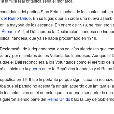
 familia real británica sería el monarca.
 candidatos del partido Sinn Féin, muchos de los cuales habían 
 del Reino Unido
. En su lugar, querían crear una nueva asamb
ron la mayoría de los escaños. En enero de 1919, se reuniero
l Éireann
. Allí, el Dáil aprobó la Declaración Irlandesa de Inde
ública Irlandesa, que ya se había proclamado en 1916.
 Declaración de Independencia, dos policías irlandeses que es
rary, por miembros de los Voluntarios Irlandeses. Aunque el 
a que el Dáil reconociera a los Voluntarios como el ejército de l
 el inicio de la
guerra
entre la República Irlandesa y el Reino
epública en 1919 fue importante porque significaba un rechazo t
ba que el partido no aceptaría ningún acuerdo que limitara el a
de los unionistas en el noreste, que no querían ser parte de una
siguieron siendo parte del
Reino Unido
bajo la Ley de Gobierno