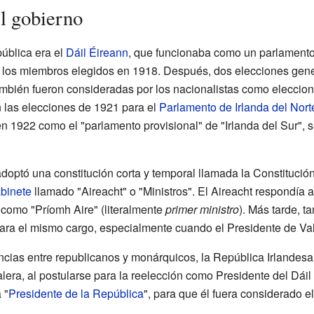
l gobierno
pública era el
Dáil Éireann
, que funcionaba como un parlamento
 los miembros elegidos en 1918. Después, dos elecciones gene
también fueron consideradas por los nacionalistas como eleccion
 las elecciones de 1921 para el
Parlamento de Irlanda del Nort
 en 1922 como el "parlamento provisional" de "Irlanda del Sur", 
adoptó una constitución corta y temporal llamada la Constitución 
binete
llamado "Aireacht" o "Ministros". El Aireacht respondía a
o como "Príomh Aire" (literalmente
primer ministro
). Más tarde, ta
para el mismo cargo, especialmente cuando el Presidente de Val
rencias entre republicanos y monárquicos, la República Irlandes
lera, al postularse para la reelección como Presidente del Dáil 
 "
Presidente de la República
", para que él fuera considerado el