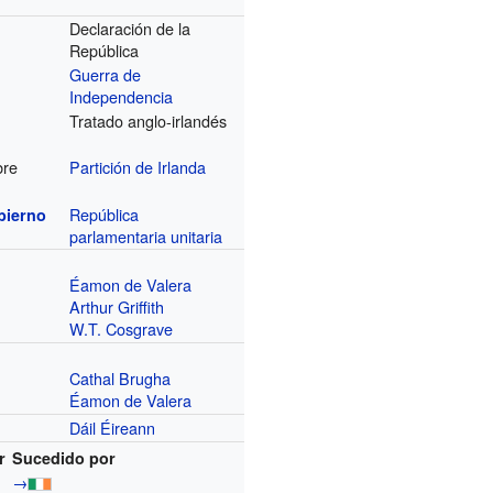
Declaración de la
República
Guerra de
Independencia
Tratado anglo-irlandés
bre
Partición de Irlanda
República
bierno
parlamentaria
unitaria
Éamon de Valera
Arthur Griffith
W.T. Cosgrave
Cathal Brugha
Éamon de Valera
Dáil Éireann
r
Sucedido por
→