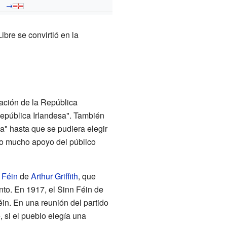
→
bre se convirtió en la
ación de la República
República Irlandesa". También
a" hasta que se pudiera elegir
uvo mucho apoyo del público
 Féin
de
Arthur Griffith
, que
nto. En 1917, el Sinn Féin de
in. En una reunión del partido
 si el pueblo elegía una