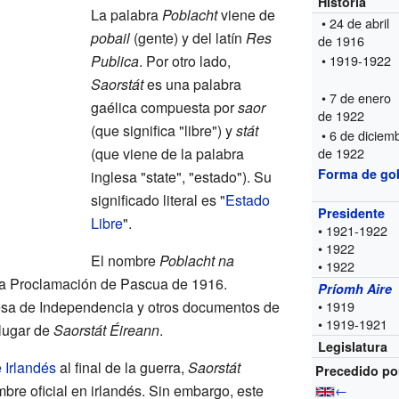
Historia
La palabra
Poblacht
viene de
• 24 de abril
pobail
(gente) y del latín
Res
de 1916
Publica
. Por otro lado,
• 1919-1922
Saorstát
es una palabra
• 7 de enero
gaélica compuesta por
saor
de 1922
(que significa "libre") y
stát
• 6 de diciem
(que viene de la palabra
de 1922
Forma de go
inglesa "state", "estado"). Su
significado literal es "
Estado
Presidente
Libre
".
• 1921-1922
• 1922
El nombre
Poblacht na
• 1922
la Proclamación de Pascua de 1916.
Príomh Aire
esa de Independencia y otros documentos de
• 1919
• 1919-1921
 lugar de
Saorstát Éireann
.
Legislatura
 Irlandés
al final de la guerra,
Saorstát
Precedido po
re oficial en irlandés. Sin embargo, este
←