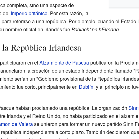
ica completa, sino una especie de
o del
Imperio británico
. Por esta razón, la
para referirse a una república. Por ejemplo, cuando el Estado Li
u nombre oficial en irlandés fue
Poblacht na hÉireann
.
 la República Irlandesa
participaron en el
Alzamiento de Pascua
publicaron la Proclam
, anunciaron la creación de un estado independiente llamado "
amiento serían un "Gobierno provisional de la República Irlandes
amiento fue corto, principalmente en
Dublín
, y al principio no t
 Pascua habían proclamado una república. La organización
Sinn
re Irlanda y el Reino Unido, no había participado en el alzamie
mon de Valera
se unieron para formar un nuevo partido Sinn Fé
república independiente a corto plazo. También decidieron que,