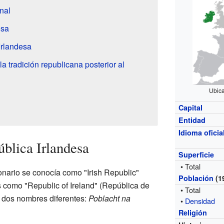
nal
esa
Irlandesa
a tradición republicana posterior al
Ubica
Capital
Entidad
Idioma oficia
blica Irlandesa
Superficie
• Total
ionario se conocía como "Irish Republic"
Población
(1
s como "Republic of Ireland" (República de
• Total
n dos nombres diferentes:
Poblacht na
•
Densidad
Religión