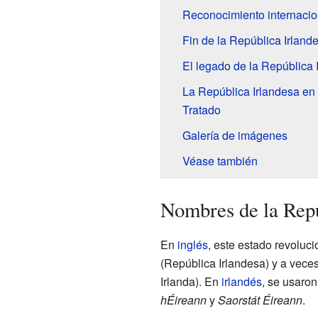
Reconocimiento internacio
Fin de la República Irland
El legado de la República 
La República Irlandesa en l
Tratado
Galería de imágenes
Véase también
Nombres de la Repú
En
inglés
, este estado revoluc
(República Irlandesa) y a vece
Irlanda). En
irlandés
, se usaro
hÉireann
y
Saorstát Éireann
.