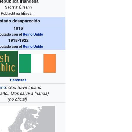
República Irlandesa
Saorstát Éireann
Poblacht na hÉireann
stado desaparecido
1916
putado con el
Reino Unido
1918-1922
putado con el
Reino Unido
Banderas
mno
:
God Save Ireland
añol: Dios salve a Irlanda)
(no oficial)