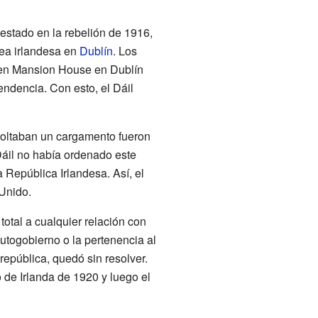
estado en la rebelión de 1916,
lea irlandesa en
Dublín
. Los
n en Mansion House en Dublín
pendencia. Con esto, el Dáil
coltaban un cargamento fueron
Dáil no había ordenado este
a República Irlandesa. Así, el
 Unido.
otal a cualquier relación con
utogobierno o la pertenencia al
 república, quedó sin resolver.
 de Irlanda de 1920 y luego el