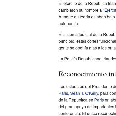
El ejército de la República Irl
cambiaron su nombre a "
Ejérci
Aunque en teoría estaban bajo l
autonomía.
El sistema judicial de la Repúbl
principio, estas cortes funcion
gente se oponía más a los britá
La Policía Republicana Irlandes
Reconocimiento int
Los esfuerzos del Presidente d
París
,
Seán T. O'Kelly
, para co
de la República en
París
en abr
del gran apoyo de importantes 
conferencia. El único reconoci