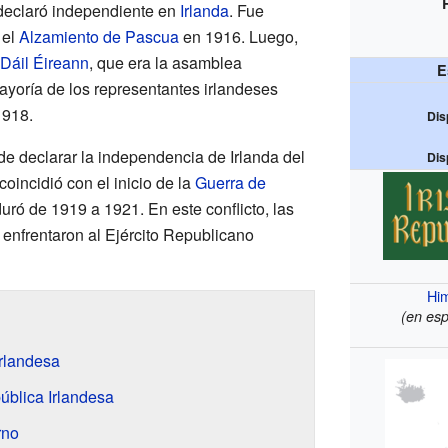
 declaró independiente en
Irlanda
. Fue
 el
Alzamiento de Pascua
en 1916. Luego,
Dáil Éireann
, que era la asamblea
E
ayoría de los representantes irlandeses
1918.
Dis
 de declarar la independencia de Irlanda del
Dis
coincidió con el inicio de la
Guerra de
duró de 1919 a 1921. En este conflicto, las
e enfrentaron al Ejército Republicano
Hi
(en esp
rlandesa
ública Irlandesa
rno