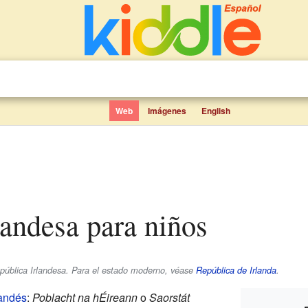
Web
Imágenes
English
rlandesa para niños
República Irlandesa. Para el estado moderno, véase
República de Irlanda
.
landés
:
Poblacht na hÉireann
o
Saorstát