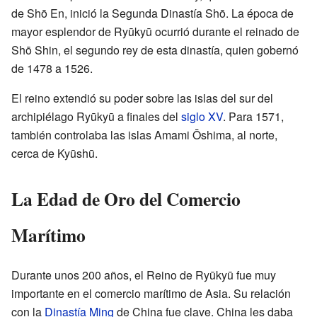
de Shō En, inició la Segunda Dinastía Shō. La época de
mayor esplendor de Ryūkyū ocurrió durante el reinado de
Shō Shin, el segundo rey de esta dinastía, quien gobernó
de 1478 a 1526.
El reino extendió su poder sobre las islas del sur del
archipiélago Ryūkyū a finales del
siglo XV
. Para 1571,
también controlaba las islas Amami Ōshima, al norte,
cerca de Kyūshū.
La Edad de Oro del Comercio
Marítimo
Durante unos 200 años, el Reino de Ryūkyū fue muy
importante en el comercio marítimo de Asia. Su relación
con la
Dinastía Ming
de China fue clave. China les daba