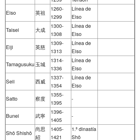
1260-
Línea de
Eiso
英祖
1299
Eiso
1300-
Línea de
Taisei
大成
1308
Eiso
1309-
Línea de
Eiji
英慈
1313
Eiso
1314-
Línea de
Tamagusuku
玉城
1336
Eiso
1337-
Línea de
Seii
西威
1354
Eiso
1355-
Satto
察度
-
1395
1396-
Bunei
武寧
-
1405
尚思
1405-
1.ª dinastía
Shō Shishō
紹
1421
Shō