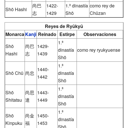
尚巴
1422-
1.ª dinastía
como rey de
Shō Hashi
志
1429
Shō
Chūzan
Reyes de Ryūkyū
Monarca
Kanji
Reinado
Estirpe
Observaciones
1.ª
Shō
尚巴
1429-
dinastía
como rey ryukyuense
Hashi
志
1439
Shō
1.ª
1440-
Shō Chū
尚忠
dinastía
1442
Shō
1.ª
Shō
尚思
1443-
dinastía
Shitatsu
達
1449
Shō
1.ª
Shō
尚金
1450-
dinastía
Kinpuku
福
1453
Shō