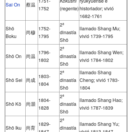
1751-
Kokushi
ryukyuense e
Sai On
蔡温
1752
(regente)
historiador; vivió
1682-1761
2ª
Shō
1752-
llamado Shang Mu;
尚穆
dinastía
Boku
1795
vivió 1739-1795
Shō
2ª
1796-
llamado Shang Wen;
Shō On
尚温
dinastía
1802
vivió 1784-1802
Shō
2ª
llamado Shang
1803-
Shō Sei
尚成
dinastía
Cheng; vivió 1783-
1804
Shō
1804
2ª
1804-
llamado Shang Hao;
Shō Kō
尚灝
dinastía
1828
vivió 1787-1839
Shō
2ª
1829-
llamado Shang Yu;
Shō Iku
尚育
dinastía
1847
vivió 1813-1847