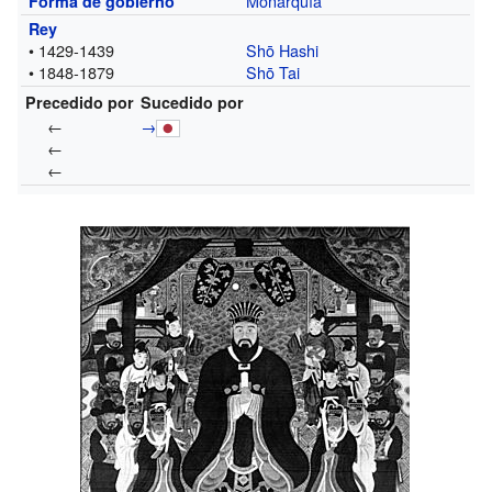
Monarquía
Forma de gobierno
Rey
• 1429-1439
Shō Hashi
• 1848-1879
Shō Tai
Precedido por
Sucedido por
←
→
←
←