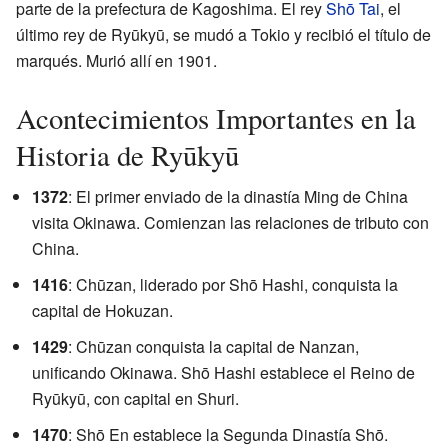
parte de la prefectura de Kagoshima. El rey
Shō Tai
, el
último rey de Ryūkyū, se mudó a Tokio y recibió el título de
marqués. Murió allí en 1901.
Acontecimientos Importantes en la
Historia de Ryūkyū
1372
: El primer enviado de la dinastía Ming de China
visita Okinawa. Comienzan las relaciones de tributo con
China.
1416
: Chūzan, liderado por Shō Hashi, conquista la
capital de Hokuzan.
1429
: Chūzan conquista la capital de Nanzan,
unificando Okinawa. Shō Hashi establece el Reino de
Ryūkyū, con capital en Shuri.
1470
: Shō En establece la Segunda Dinastía Shō.