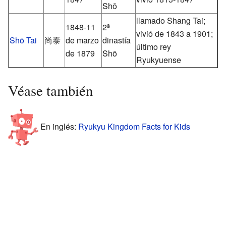
Shō
llamado Shang Tai;
1848-11
2ª
vivió de 1843 a 1901;
Shō Tai
尚泰
de marzo
dinastía
último rey
de 1879
Shō
Ryukyuense
Véase también
En inglés:
Ryukyu Kingdom Facts for Kids