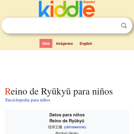
Web
Imágenes
English
Reino de Ryūkyū para niños
Enciclopedia para niños
Datos para niños
Reino de Ryūkyū
琉球王國
(
okinawense
)
Ryūkyū ōkoku