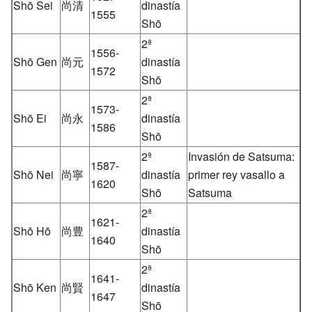
Shō Sei
尚清
dinastía
1555
Shō
2ª
1556-
Shō Gen
尚元
dinastía
1572
Shō
2ª
1573-
Shō Ei
尚永
dinastía
1586
Shō
2ª
Invasión de Satsuma:
1587-
Shō Nei
尚寧
dinastía
primer rey vasallo a
1620
Shō
Satsuma
2ª
1621-
Shō Hō
尚豊
dinastía
1640
Shō
2ª
1641-
Shō Ken
尚賢
dinastía
1647
Shō