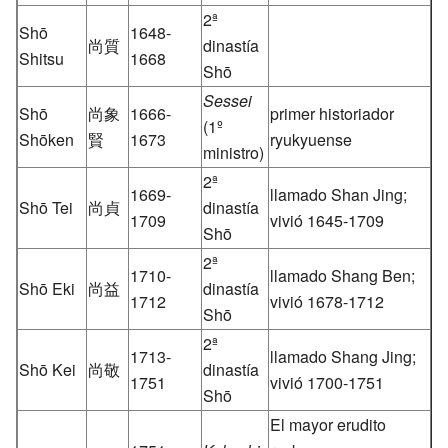
2ª
Shō
1648-
尚質
dinastía
Shitsu
1668
Shō
Sessei
Shō
尚象
1666-
primer historiador
(1º
Shōken
賢
1673
ryukyuense
ministro)
2ª
1669-
llamado Shan Jing;
Shō Tei
尚貞
dinastía
1709
vivió 1645-1709
Shō
2ª
1710-
llamado Shang Ben;
Shō Eki
尚益
dinastía
1712
vivió 1678-1712
Shō
2ª
1713-
llamado Shang Jing;
Shō Kei
尚敬
dinastía
1751
vivió 1700-1751
Shō
El mayor erudito