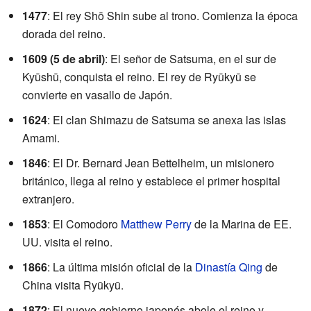
1477
: El rey Shō Shin sube al trono. Comienza la época
dorada del reino.
1609 (5 de abril)
: El señor de Satsuma, en el sur de
Kyūshū, conquista el reino. El rey de Ryūkyū se
convierte en vasallo de Japón.
1624
: El clan Shimazu de Satsuma se anexa las islas
Amami.
1846
: El Dr. Bernard Jean Bettelheim, un misionero
británico, llega al reino y establece el primer hospital
extranjero.
1853
: El Comodoro
Matthew Perry
de la Marina de EE.
UU. visita el reino.
1866
: La última misión oficial de la
Dinastía Qing
de
China visita Ryūkyū.
1872
: El nuevo gobierno japonés abole el reino y