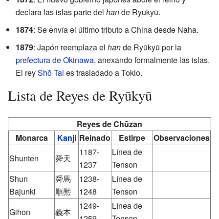
declara las islas parte del
han
de Ryūkyū.
1874
: Se envía el último tributo a China desde Naha.
1879
: Japón reemplaza el
han
de Ryūkyū por la
prefectura de Okinawa
, anexando formalmente las islas.
El rey
Shō Tai
es trasladado a Tokio.
Lista de Reyes de Ryūkyū
Reyes de Chūzan
Monarca
Kanji
Reinado
Estirpe
Observaciones
1187-
Línea de
Shunten
舜天
1237
Tenson
Shun
舜馬
1238-
Línea de
Bajunki
順熈
1248
Tenson
1249-
Línea de
Gihon
義本
1259
Tenson