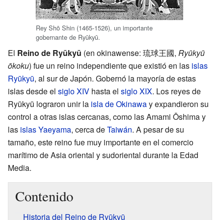
Rey Shō Shin (1465-1526), un importante
gobernante de Ryūkyū.
El
Reino de Ryūkyū
(en okinawense: 琉球王國,
Ryūkyū
ōkoku
) fue un reino independiente que existió en las
islas
Ryūkyū
, al sur de Japón. Gobernó la mayoría de estas
islas desde el
siglo XIV
hasta el
siglo XIX
. Los reyes de
Ryūkyū lograron unir la
isla de Okinawa
y expandieron su
control a otras islas cercanas, como las Amami Ōshima y
las
islas Yaeyama
, cerca de
Taiwán
. A pesar de su
tamaño, este reino fue muy importante en el comercio
marítimo de Asia oriental y sudoriental durante la Edad
Media.
Contenido
Historia del Reino de Ryūkyū