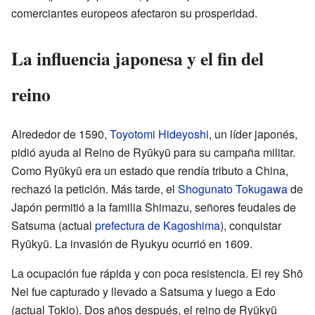
comerciantes europeos afectaron su prosperidad.
La influencia japonesa y el fin del
reino
Alrededor de 1590,
Toyotomi Hideyoshi
, un líder japonés,
pidió ayuda al Reino de Ryūkyū para su campaña militar.
Como Ryūkyū era un estado que rendía tributo a China,
rechazó la petición. Más tarde, el
Shogunato Tokugawa
de
Japón permitió a la familia Shimazu, señores feudales de
Satsuma (actual
prefectura de Kagoshima
), conquistar
Ryūkyū. La invasión de Ryukyu ocurrió en 1609.
La ocupación fue rápida y con poca resistencia. El rey Shō
Nei fue capturado y llevado a Satsuma y luego a Edo
(actual Tokio). Dos años después, el reino de Ryūkyū