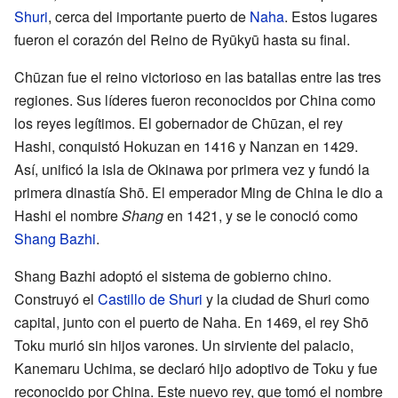
Shuri
, cerca del importante puerto de
Naha
. Estos lugares
fueron el corazón del Reino de Ryūkyū hasta su final.
Chūzan fue el reino victorioso en las batallas entre las tres
regiones. Sus líderes fueron reconocidos por China como
los reyes legítimos. El gobernador de Chūzan, el rey
Hashi, conquistó Hokuzan en 1416 y Nanzan en 1429.
Así, unificó la isla de Okinawa por primera vez y fundó la
primera dinastía Shō. El emperador Ming de China le dio a
Hashi el nombre
Shang
en 1421, y se le conoció como
Shang Bazhi
.
Shang Bazhi adoptó el sistema de gobierno chino.
Construyó el
Castillo de Shuri
y la ciudad de Shuri como
capital, junto con el puerto de Naha. En 1469, el rey Shō
Toku murió sin hijos varones. Un sirviente del palacio,
Kanemaru Uchima, se declaró hijo adoptivo de Toku y fue
reconocido por China. Este nuevo rey, que tomó el nombre