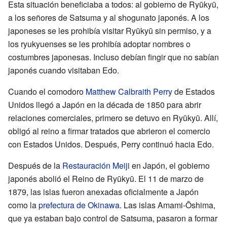
Esta situación beneficiaba a todos: al gobierno de Ryūkyū,
a los señores de Satsuma y al shogunato japonés. A los
japoneses se les prohibía visitar Ryūkyū sin permiso, y a
los ryukyuenses se les prohibía adoptar nombres o
costumbres japonesas. Incluso debían fingir que no sabían
japonés cuando visitaban Edo.
Cuando el comodoro
Matthew Calbraith Perry
de Estados
Unidos llegó a Japón en la década de 1850 para abrir
relaciones comerciales, primero se detuvo en Ryūkyū. Allí,
obligó al reino a firmar tratados que abrieron el comercio
con Estados Unidos. Después, Perry continuó hacia Edo.
Después de la
Restauración Meiji
en Japón, el gobierno
japonés abolió el Reino de Ryūkyū. El 11 de marzo de
1879, las islas fueron anexadas oficialmente a Japón
como la
prefectura de Okinawa
. Las islas Amami-Ōshima,
que ya estaban bajo control de Satsuma, pasaron a formar