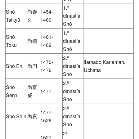
1.ª
Shō
尚泰
1454-
dinastía
Taikyū
久
1460
Shō
1.ª
Shō
1461-
尚徳
dinastía
Toku
1469
Shō
2.ª
1470-
llamado Kanamaru
Shō En
尚円
dinastía
1476
Uchima
Shō
2.ª
Shō
尚宣
1477
dinastía
Sen'i
威
Shō
2.ª
1477-
Shō Shin
尚真
dinastía
1526
Shō
2ª
1527-