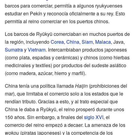
barcos para comerciar, permitía a algunos ryukyuenses
estudiar en Pekín y reconocía oficialmente a su rey. Esto
permitía al reino comerciar en los puertos chinos.
Los barcos de Ryūkyū comerciaban en muchos puertos de
la región, incluyendo
Corea
,
China
,
Siam
,
Malaca
, Java,
Sumatra
y
Vietnam
. Intercambiaban productos japoneses
(como plata, espadas y cerámicas) y chinos (como hierbas
medicinales y textiles) por productos del sudeste asiático
(como madera, azúcar, hierro y marfil).
China tenía una política llamada
Haijin
(prohibiciones del
mar), que limitaba el comercio solo a los estados que le
rendían tributo. Gracias a esto, y al trato especial que
China le daba a Ryūkyū, el reino prosperó durante unos
150 años. Sin embargo, a finales del
siglo XVI
, el
comercio del reino empezó a decaer. La amenaza de los
wokou
(piratas japoneses) y la competencia de los