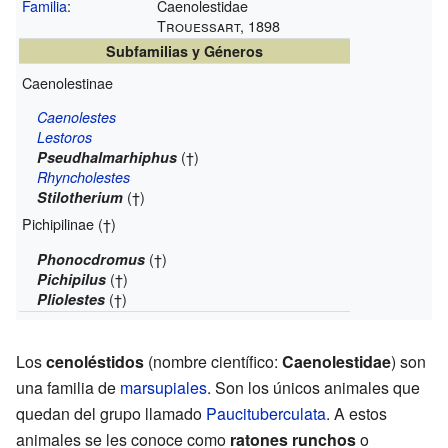
Familia
:
Caenolestidae
Trouessart, 1898
Subfamilias y Géneros
Caenolestinae
Caenolestes
Lestoros
(†)
Pseudhalmarhiphus
Rhyncholestes
(†)
Stilotherium
Pichipilinae (†)
(†)
Phonocdromus
(†)
Pichipilus
(†)
Pliolestes
Los
cenoléstidos
(nombre científico:
Caenolestidae
) son
una familia de
marsupiales
. Son los únicos animales que
quedan del grupo llamado
Paucituberculata
. A estos
animales se les conoce como
ratones runchos
o