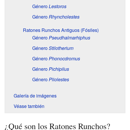
Género
Lestoros
Género
Rhyncholestes
Ratones Runchos Antiguos (Fósiles)
Género
Pseudhalmarhiphus
Género
Stilotherium
Género
Phonocdromus
Género
Pichipilus
Género
Pliolestes
Galería de imágenes
Véase también
¿Qué son los Ratones Runchos?