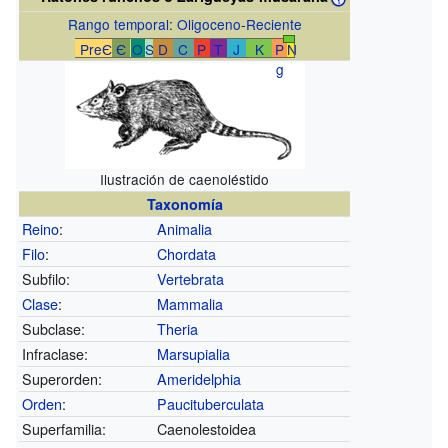
Rango temporal
:
Oligoceno
-
Reciente
PreЄ
Є
O
S
D
C
P
T
J
K
P
N
g
Ilustración de caenoléstido
Taxonomía
Reino
:
Animalia
Filo
:
Chordata
Subfilo:
Vertebrata
Clase
:
Mammalia
Subclase:
Theria
Infraclase:
Marsupialia
Superorden:
Ameridelphia
Orden
:
Paucituberculata
Superfamilia:
Caenolestoidea