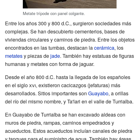
Metate trípode con panel colgante.
Entre los años 300 y 800 d.C., surgieron sociedades más
complejas. Se han descubierto cementerios, bases de
viviendas circulares y caminos de piedra. Entre los objetos
encontrados en las tumbas, destacan la
cerámica
, los
metates
y piezas de
jade
. También hay estatuas de figuras
humanas y metates con forma de jaguar.
Desde el año 800 d.C. hasta la llegada de los españoles
en el siglo
xvi
, existieron cacicazgos (jefaturas) más
desarrollados. Sitios importantes son
Guayabo
, a orillas
del río del mismo nombre, y Ta'lari en el valle de Turrialba.
En Guayabo de Turrialba se han excavado aldeas con
muros de piedra, rampas, caminos empedrados y
acueductos. Estos acueductos incluían canales de piedra
y tanques para el suministro de agua. También hay áreas