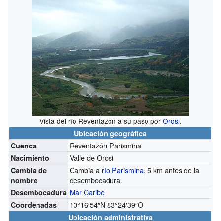
Vista del río Reventazón a su paso por
Orosi
.
Ubicación geográfica
Reventazón-Parismina
Cuenca
Valle de Orosi
Nacimiento
Cambia a
río Parismina
, 5 km antes de la
Cambia de
desembocadura.
nombre
Mar Caribe
Desembocadura
10°16′54″N
83°24′39″O
Coordenadas
Ubicación administrativa