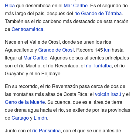
Rica
que desemboca en el
Mar Caribe
. Es el segundo río
más largo del país, después del
río Grande de Térraba
.
También es el río caribeño más destacado de esta nación
de
Centroamérica
.
Nace en el Valle de Orosi, donde se unen los ríos
Aguacaliente y
Grande de Orosi
. Recorre 145
km
hasta
llegar al
Mar Caribe
. Algunos de sus afluentes principales
son el río Macho, el río Reventado, el
río Turrialba
, el río
Guayabo y el río Pejibaye.
En su recorrido, el río Reventazón pasa cerca de dos de
las montañas más altas de Costa Rica: el
volcán Irazú
y el
Cerro de la Muerte
. Su cuenca, que es el área de tierra
que drena agua hacia el río, se extiende por las provincias
de
Cartago
y
Limón
.
Junto con el
río Parismina
, con el que se une antes de