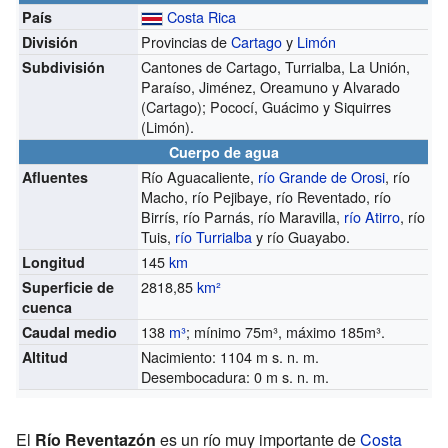
Costa Rica
País
Provincias de
Cartago
y
Limón
División
Cantones de Cartago, Turrialba, La Unión,
Subdivisión
Paraíso, Jiménez, Oreamuno y Alvarado
(Cartago); Pococí, Guácimo y Siquirres
(Limón).
Cuerpo de agua
Río Aguacaliente,
río Grande de Orosi
, río
Afluentes
Macho, río Pejibaye, río Reventado, río
Birrís, río Parnás, río Maravilla,
río Atirro
, río
Tuis,
río Turrialba
y río Guayabo.
145
km
Longitud
2818,85
km²
Superficie de
cuenca
138
m³
; mínimo 75m³, máximo 185m³.
Caudal medio
Nacimiento: 1104
m s. n. m.
Altitud
Desembocadura: 0
m s. n. m.
El
Río Reventazón
es un río muy importante de
Costa