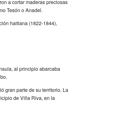
ron a cortar maderas preciosas
omo Tesón o Anadel.
ión haitiana (1822-1844),
nsula, al principio abarcaba
ibo.
gran parte de su territorio. La
ipio de Villa Riva, en la