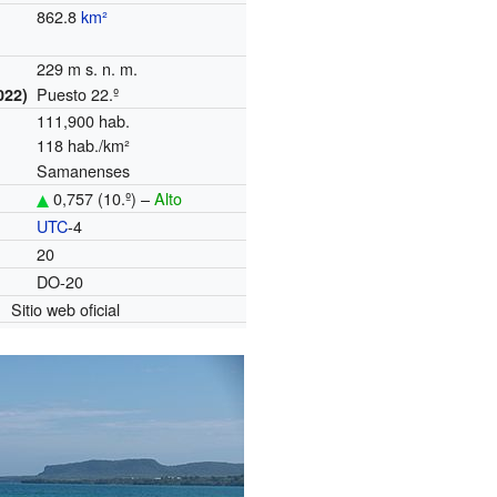
862.8
km²
229 m s. n. m.
Puesto 22.º
022)
111,900 hab.
118 hab./km²
Samanenses
0,757 (10.º) –
Alto
UTC
-4
o
20
DO-20
Sitio web oficial