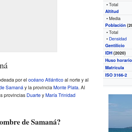
• Total
Altitud
• Media
Población
(2
• Total
•
Densidad
Gentilicio
IDH
(2020)
Huso horari
ná
Matrícula
ISO 3166-2
odeada por el
océano Atlántico
al norte y al
 de Samaná
y la provincia
Monte Plata
. Al
as provincias
Duarte
y
María Trinidad
 nombre de Samaná?