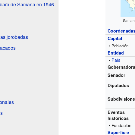
rbara de Samaná en 1946
Samaná
Coordenada
nas jorobadas
Capital
• Población
stacados
Entidad
•
País
Gobernador
Senador
Diputados
Subdivision
ionales
Eventos
es
históricos
• Fundación
Superficie