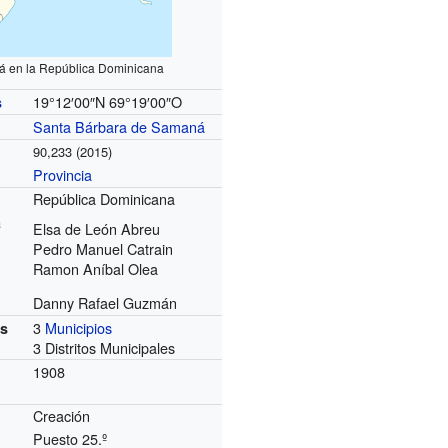
 en la República Dominicana
19°12′00″N
69°19′00″O
s
Santa Bárbara de Samaná
90,233 (2015)
Provincia
República Dominicana
a
Elsa de León Abreu
Pedro Manuel Catrain
Ramon Aníbal Olea
Danny Rafael Guzmán
3
Municipios
es
3 Distritos Municipales
1908
Creación
Puesto 25.º