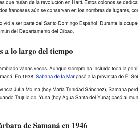
s que huían de la revolución en Haití. Estos colonos se dedica
llidos franceses aún se conservan en los nombres de lugares, c
lvió a ser parte del Santo Domingo Español. Durante la ocupac
omún del Departamento del Cibao.
s a lo largo del tiempo
a cambiado varias veces. Aunque siempre ha incluido toda la pení
amaná. En 1938,
Sabana de la Mar
pasó a la provincia de El Se
incia Julia Molina (hoy María Trinidad Sánchez), Samaná perdió 
uando Trujillo del Yuna (hoy Agua Santa del Yuna) pasó al munic
Bárbara de Samaná en 1946