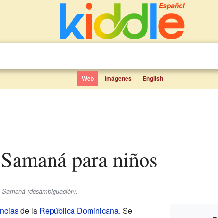
Web
Imágenes
English
e Samaná para niños
se Samaná (desambiguación).
incias
de la
República Dominicana
. Se