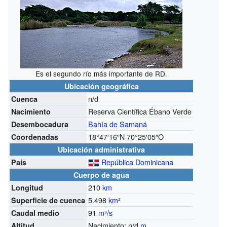
Es el segundo río más importante de RD.
Ubicación geográfica
n/d
Cuenca
Reserva Científica Ébano Verde
Nacimiento
Bahía de Samaná
Desembocadura
18°47′16″N
70°25′05″O
Coordenadas
Ubicación administrativa
República Dominicana
País
Cuerpo de agua
210
km
Longitud
5.498
km²
Superficie de cuenca
91
m³
/
s
Caudal medio
Nacimiento: n/d
m
Altitud