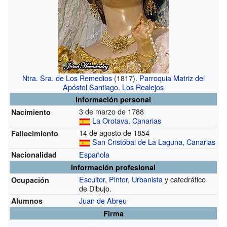
Ntra. Sra. de Los Remedios
(1817).
Parroquia Matriz del
Apóstol Santiago
.
Los Realejos
Información personal
3 de marzo de 1788
Nacimiento
La Orotava
,
Canarias
14 de agosto de 1854
Fallecimiento
San Cristóbal de La Laguna
,
Canarias
Española
Nacionalidad
Información profesional
Escultor
,
Pintor
,
Urbanista
y catedrático
Ocupación
de Dibujo.
Juan de Abreu
Alumnos
Firma