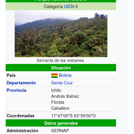
Categoría
UICN
II
Serranía de los volcanes.
Situación
Bolivia
País
Santa Cruz
Departamento
Ichilo
Provincia
Andrés Ibáñez
Florida
Caballero
17°47′00″S
63°59′00″O
Coordenadas
Datos generales
SERNAP
Administración