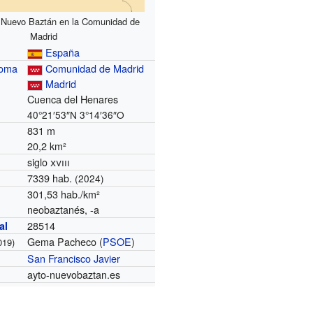
 Nuevo Baztán en la Comunidad de
Madrid
España
noma
Comunidad de Madrid
Madrid
Cuenca del Henares
40°21′53″N
3°14′36″O
831 m
20,2 km²
siglo
xviii
7339 hab.
(2024)
301,53 hab./km²
neobaztanés, -a
28514
al
Gema Pacheco (
PSOE
)
019)
San Francisco Javier
ayto-nuevobaztan.es