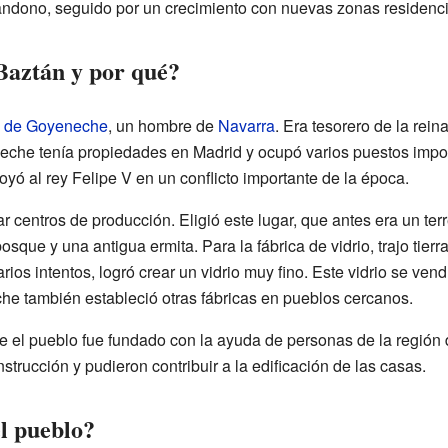
andono, seguido por un crecimiento con nuevas zonas residenci
Baztán y por qué?
 de Goyeneche
, un hombre de
Navarra
. Era tesorero de la rein
eche tenía propiedades en Madrid y ocupó varios puestos impor
yó al rey Felipe V en un conflicto importante de la época.
centros de producción. Eligió este lugar, que antes era un terr
bosque y una antigua ermita. Para la fábrica de vidrio, trajo tier
rios intentos, logró crear un vidrio muy fino. Este vidrio se ven
he también estableció otras fábricas en pueblos cercanos.
e el pueblo fue fundado con la ayuda de personas de la región
strucción y pudieron contribuir a la edificación de las casas.
l pueblo?