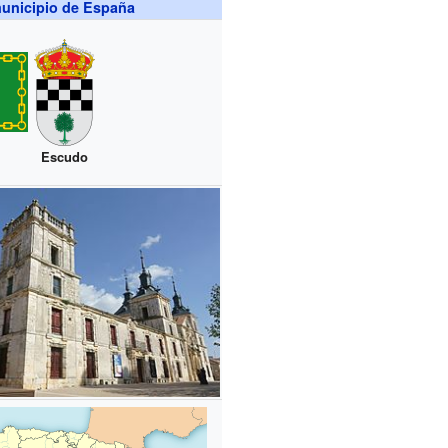
unicipio de España
Escudo