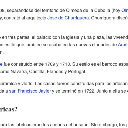
09, separándose del territorio de Olmeda de la Cebolla (hoy
Ol
, contrató al arquitecto
José de Churriguera
. Churriguera dise
 en tres partes: el palacio con la iglesia y una plaza, las vivien
 un estilo que también se usaba en las nuevas ciudades de
Amér
n.
he
fue construido entre 1709 y 1713. Su estilo es el barroco es
 como Navarra, Castilla, Flandes y Portugal.
cerámica y vidrio. Las casas fueron construidas para los artesa
ada a
san Francisco Javier
y se terminó en 1722. Junto a ella se 
ricas?
para las fábricas eran los acebos del bosque. Sin embargo, los p