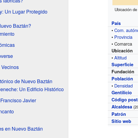
 fábricas?
Ubicación de
: Un Lugar Protegido
País
Nuevo Baztán?
•
Com. autó
imiento
•
Provincia
• Comarca
ómicas
Ubicación
overse
•
Altitud
Superficie
s Vecinos
Fundación
Población
ctónico de Nuevo Baztán
•
Densidad
eneche: Un Edificio Histórico
Gentilicio
Código post
 Francisco Javier
Alcaldesa
(2
ncanto
Patrón
Sitio web
nes en Nuevo Baztán