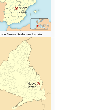
Nuevo
Baztán
ón de Nuevo Baztán en España
Nuevo
Baztán