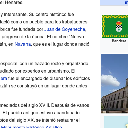
el Henares.
m
y interesante. Su centro histórico fue
Nació como un pueblo para los trabajadores
fábrica fue fundada por
Juan de Goyeneche
,
 progreso de la época. El nombre "Nuevo
Bandera
ztán, en
Navarra
, que es el lugar donde nació
especial, con un trazado recto y organizado.
tudiado por expertos en urbanismo. El
uera
fue el encargado de diseñar los edificios
aztán se construyó en un lugar donde antes
 mediados del siglo XVIII. Después de varios
o. El pueblo antiguo estuvo abandonado
ios del siglo XX, se intentó restaurar el
o
Monumento Histórico-Artístico
.