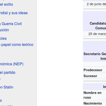
2 de junio 
el exilio
dial y sus ideas
 Guerra Civil
Candidato
Comun
lución
25 de marz
oles
 papel como teórico
Secretario Ge
Int
onómica (NEP)
Predecesor
el partido
Sucesor
n
n Stalin
I
Nombre en
ruso
to
Nacimiento