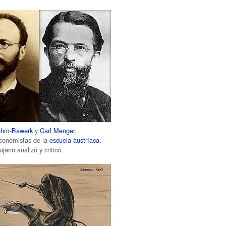
öhm-Bawerk
y
Carl Menger
,
economistas de la
escuela austríaca
,
jarin analizó y criticó.