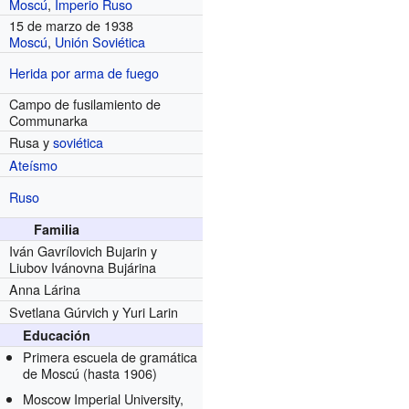
Moscú
,
Imperio Ruso
15 de marzo de 1938
Moscú
,
Unión Soviética
Herida por arma de fuego
Campo de fusilamiento de
Communarka
Rusa y
soviética
Ateísmo
Ruso
Familia
Iván Gavrílovich Bujarin y
Liubov Ivánovna Bujárina
Anna Lárina
Svetlana Gúrvich y Yuri Larin
Educación
Primera escuela de gramática
de Moscú
(hasta 1906)
Moscow Imperial University,