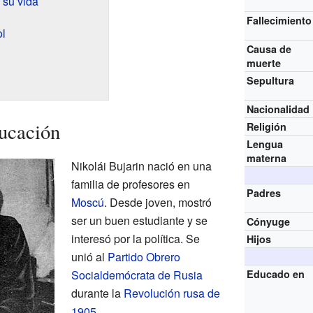
 su vida
Fallecimiento
ol
Causa de
muerte
Sepultura
Nacionalidad
ucación
Religión
Lengua
materna
Nikolái Bujarin nació en una
familia de profesores en
Padres
Moscú
. Desde joven, mostró
ser un buen estudiante y se
Cónyuge
interesó por la política. Se
Hijos
unió al
Partido Obrero
Socialdemócrata de Rusia
Educado en
durante la
Revolución rusa de
1905
.