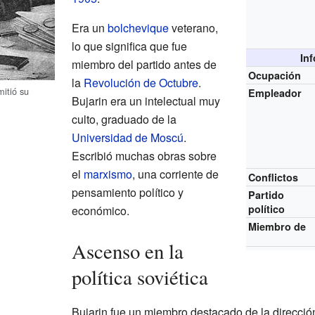
Era un
bolchevique
veterano,
lo que significa que fue
In
miembro del partido antes de
Ocupación
la
Revolución de Octubre
.
mitió su
Empleador
Bujarin era un intelectual muy
culto, graduado de la
Universidad de Moscú
.
Escribió muchas obras sobre
el
marxismo
, una corriente de
Conflictos
pensamiento político y
Partido
político
económico.
Miembro de
Ascenso en la
política soviética
Bujarin fue un miembro destacado de la direcció