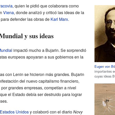
racovia
, quien le pidió que colaborara como
en
Viena
, donde analizó y criticó las ideas de la
para defender las obras de
Karl Marx
.
undial y sus ideas
Mundial
impactó mucho a Bujarin. Se sorprendió
stas europeos apoyaran a sus gobiernos en la
Eugen von B
importantes 
ias con Lenin se hicieron más grandes. Bujarin
cuyas ideas Bu
ifestación del nuevo capitalismo financiero,
s por grandes empresas, competían a nivel
 que el Estado debía ser destruido para lograr
ses.
Estados Unidos
y colaboró con el diario
Novy