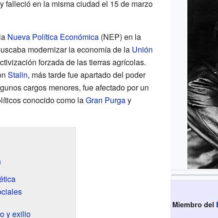
y falleció en la misma ciudad el 15 de marzo
 la
Nueva Política Económica
(NEP) en la
 buscaba modernizar la economía de la
Unión
ctivización forzada de las tierras agrícolas.
con
Stalin
, más tarde fue apartado del poder
gunos cargos menores, fue afectado por un
líticos conocido como la
Gran Purga
y
n
ética
ciales
Miembro del
 y exilio