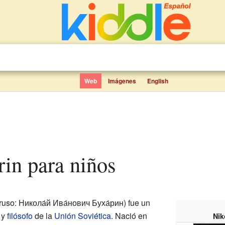
Web
Imágenes
English
arin para niños
ruso: Никола́й Ива́нович Буха́рин) fue un
y
filósofo
de la
Unión Soviética
. Nació en
Nik