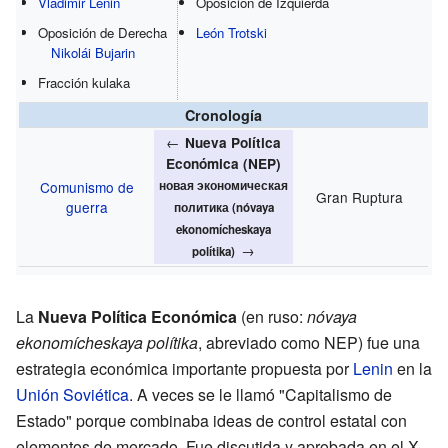
Vladimir Lenin
Oposición de Izquierda
Oposición de Derecha
León Trotski
Nikolái Bujarin
Fracción kulaka
Cronología
←
Nueva Política
Económica (NEP)
Comunismo de
новая экономическая
Gran Ruptura
guerra
политика (nóvaya
ekonomícheskaya
→
polítika)
La
Nueva Política Económica
(en ruso:
nóvaya
ekonomícheskaya polítika
, abreviado como NEP) fue una
estrategia económica importante propuesta por
Lenin
en la
Unión Soviética
. A veces se le llamó "Capitalismo de
Estado" porque combinaba ideas de control estatal con
elementos de mercado. Fue discutida y aprobada en el X