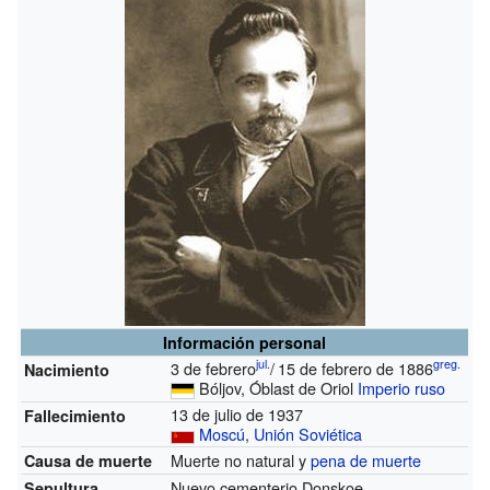
Información personal
jul.
greg.
3 de febrero
/
15 de febrero de 1886
Nacimiento
Bóljov, Óblast de Oriol
Imperio ruso
13 de julio de 1937
Fallecimiento
Moscú
,
Unión Soviética
Muerte no natural y
pena de muerte
Causa de muerte
Nuevo cementerio Donskoe
Sepultura