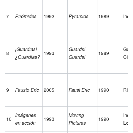
7
Pirómides
1992
Pyramids
1989
Inde
¡Guardias!
Guards!
Guar
8
1993
1989
¿Guardias?
Guards!
Ciu
9
Fausto
Eric
2005
Faust
Eric
1990
Rin
Imágenes
Moving
Inde
10
1993
1990
en acción
Pictures
Los