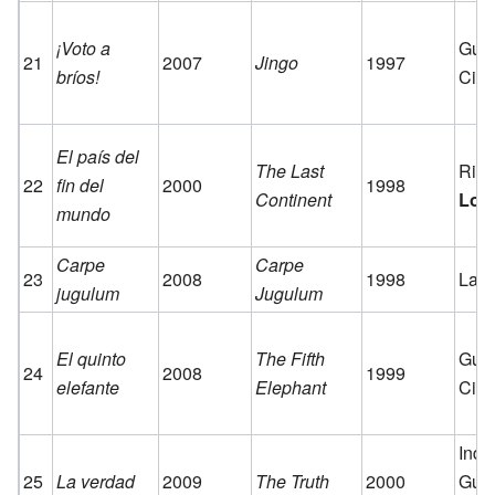
¡Voto a
Guar
21
2007
Jingo
1997
bríos!
Ciu
El país del
The Last
Rin
22
fin del
2000
1998
Continent
Los
mundo
Carpe
Carpe
23
2008
1998
Las 
jugulum
Jugulum
El quinto
The Fifth
Guar
24
2008
1999
elefante
Elephant
Ciu
Inde
25
La verdad
2009
The Truth
2000
Guar