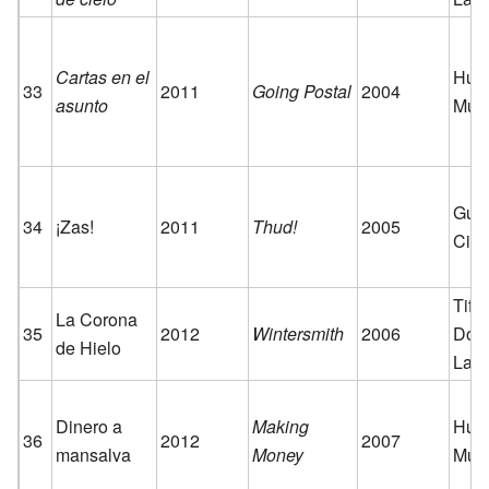
Cartas en el
Húm
33
2011
Going Postal
2004
asunto
Mus
Guar
34
¡Zas!
2011
Thud!
2005
Ciu
Tiff
La Corona
35
2012
Wintersmith
2006
Dolo
de Hielo
Las 
Dinero a
Making
Húm
36
2012
2007
mansalva
Money
Mus