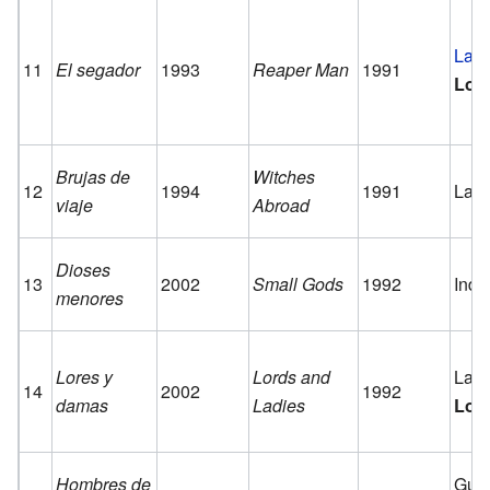
La M
11
El segador
1993
Reaper Man
1991
Los
Brujas de
Witches
12
1994
1991
Las 
viaje
Abroad
Dioses
13
2002
Small Gods
1992
Inde
menores
Lores y
Lords and
Las 
14
2002
1992
damas
Ladies
Los
Hombres de
Guar