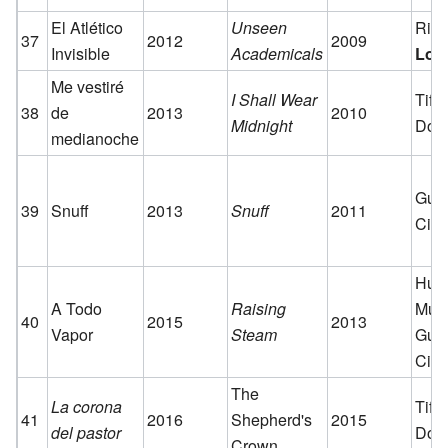
El Atlético
Unseen
Rin
37
2012
2009
Invisible
Academicals
Los
Me vestiré
I Shall Wear
Tiff
38
de
2013
2010
Midnight
Dolo
medianoche
Guar
39
Snuff
2013
Snuff
2011
Ciu
Húm
A Todo
Raising
Mus
40
2015
2013
Vapor
Steam
Guar
Ciu
The
La corona
Tiff
41
2016
Shepherd's
2015
del pastor
Dolo
Crown