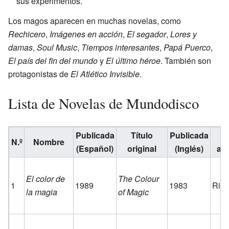
sus experimentos.
Los magos aparecen en muchas novelas, como
Rechicero
,
Imágenes en acción
,
El segador
,
Lores y
damas
,
Soul Music
,
Tiempos interesantes
,
Papá Puerco
,
El país del fin del mundo
y
El último héroe
. También son
protagonistas de
El Atlético Invisible
.
Lista de Novelas de Mundodisco
Publicada
Título
Publicada
N.º
Nombre
(Español)
original
(Inglés)
ar
El color de
The Colour
1
1989
1983
Rin
la magia
of Magic