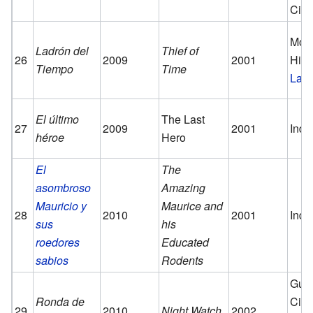
Ciu
Monj
Ladrón del
Thief of
26
2009
2001
Hist
Tiempo
Time
La M
El último
The Last
27
2009
2001
Inde
héroe
Hero
El
The
asombroso
Amazing
Mauricio y
Maurice and
28
2010
2001
Inde
sus
his
roedores
Educated
sabios
Rodents
Guar
Ronda de
Ciu
29
2010
Night Watch
2002