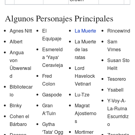
Algunos Personajes Principales
Agnes Nitt
El
La Muerte
Rincewind
Equipaje
Albert
La Muerte
Sam
Esmereld
de las
Vimes
Angua
a 'Yaya'
ratas
von
Susan Sto
Ceravieja
Übwerwal
Lord
Helit
d
Fred
Havelock
Tesorero
Colon
Vetinari
Bibliotecar
Ysabell
io
Gaspode
Lu-Tze
Y-Voy-A-
Binky
Gran
Magrat
La-Ruina
A'Tuin
Ajostierno
Cohen el
Escurridiz
s
Bárbaro
Gytha
o
'Tata' Ogg
Mortimer
Decano
Zanahoria