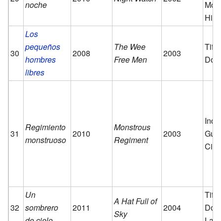
noche
Monj
Hist
Los
pequeños
The Wee
Tiff
30
2008
2003
hombres
Free Men
Dolo
libres
Inde
Regimiento
Monstrous
31
2010
2003
Guar
monstruoso
Regiment
Ciu
Un
Tiff
A Hat Full of
32
sombrero
2011
2004
Dolo
Sky
de cielo
Las 