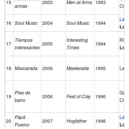
15
2003
Men at Arms
1993
armas
Ciu
La M
16
Soul Music
2004
Soul Music
1994
Los
Tiempos
Interesting
Rin
17
2005
1994
interesantes
Times
Los
18
Mascarada
2006
Maskerade
1995
Las 
Pies de
Guar
19
2006
Feet of Clay
1996
barro
Ciu
Papá
La M
20
2007
Hogfather
1996
Puerco
Los