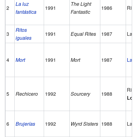
La luz
The Light
2
1991
1986
Rin
fantástica
Fantastic
Ritos
3
1991
Equal Rites
1987
Las 
iguales
4
Mort
1991
Mort
1987
La M
Rin
5
Rechicero
1992
Sourcery
1988
Los
6
Brujerías
1992
Wyrd Sisters
1988
Las 