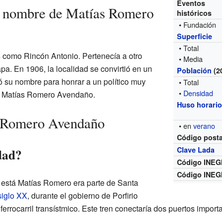
Eventos
l nombre de Matías Romero
históricos
• Fundación
Superficie
• Total
 como Rincón Antonio. Pertenecía a otro
• Media
a. En 1906, la localidad se convirtió en un
Población
(2
 su nombre para honrar a un político muy
• Total
•
Densidad
o Matías Romero Avendaño.
Huso horari
s Romero Avendaño
• en
verano
Código posta
Clave Lada
dad?
Código INEG
Código INEG
y está Matías Romero era parte de Santa
siglo XX
, durante el gobierno de Porfirio
ferrocarril transístmico. Este tren conectaría dos puertos import