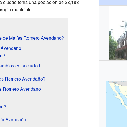
la ciudad tenía una población de 38,183
propio municipio.
re de Matías Romero Avendaño?
o Avendaño
ad?
 cambios en la ciudad
ías Romero Avendaño?
ías Romero Avendaño
ne?
ero Avendaño