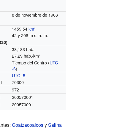
8 de noviembre de 1906
1459,54
km²
42 y 206 m s. n. m.
020)
38,183 hab.
27,29 hab./km²
Tiempo del Centro (
UTC
o
-6
)
UTC -5
70300
l
972
200570001
I
200570001
I
antes:
Coatzacoalcos
y
Salina