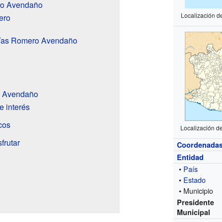
ro Avendaño
Localización 
ero
atías Romero Avendaño
o Avendaño
e interés
icos
Localización 
frutar
Coordenada
Entidad
•
País
•
Estado
• Municipio
Presidente
Municipal