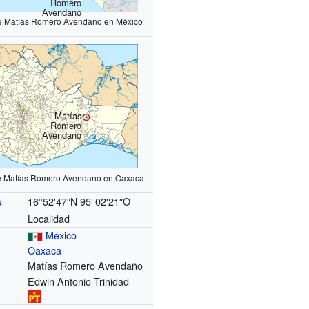
Romero
Avendano
de Matías Romero Avendano en México
Matías
Romero
Avendano
de Matías Romero Avendano en Oaxaca
16°52′47″N
95°02′21″O
s
Localidad
México
Oaxaca
Matías Romero Avendaño
Edwin Antonio Trinidad