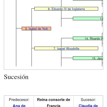
6.
Eduardo IV de Inglaterra
13. C
3.
Isabel de York
14. Ricardo Wood
7.
Isabel Woodville
15. Jacque
Sucesión
Predecesor:
Reina consorte de
Sucesor:
Ana de
Francia
Claudia de