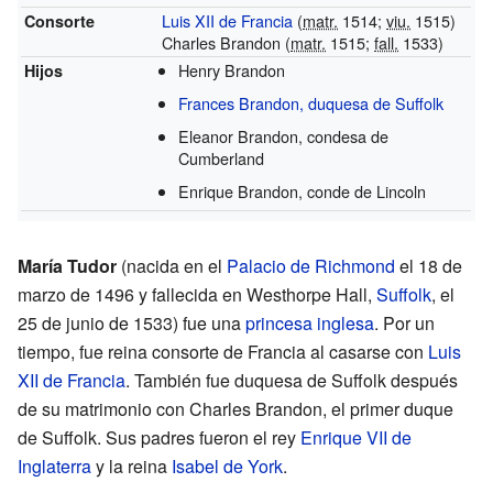
Luis XII de Francia
(
matr.
1514;
viu.
1515)
Consorte
Charles Brandon (
matr.
1515;
fall.
1533)
Henry Brandon
Hijos
Frances Brandon, duquesa de Suffolk
Eleanor Brandon, condesa de
Cumberland
Enrique Brandon, conde de Lincoln
María Tudor
(nacida en el
Palacio de Richmond
el 18 de
marzo de 1496 y fallecida en Westhorpe Hall,
Suffolk
, el
25 de junio de 1533) fue una
princesa
inglesa
. Por un
tiempo, fue reina consorte de Francia al casarse con
Luis
XII de Francia
. También fue duquesa de Suffolk después
de su matrimonio con Charles Brandon, el primer duque
de Suffolk. Sus padres fueron el rey
Enrique VII de
Inglaterra
y la reina
Isabel de York
.