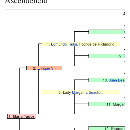
Anc
8.
4.
Edmundo Tudor
, I conde de Richmond
9.
Cat
2.
Enrique VII
10.
Juan Beaufo
5. Lady
Margarita Beaufort
11. Margarita
1.
Maria Tudor
12. Ricardo de 