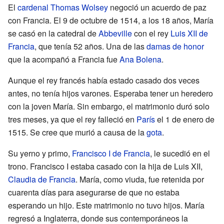
El
cardenal
Thomas Wolsey
negoció un acuerdo de paz
con Francia. El 9 de octubre de 1514, a los 18 años, María
se casó en la catedral de
Abbeville
con el rey
Luis XII de
Francia
, que tenía 52 años. Una de las
damas de honor
que la acompañó a Francia fue
Ana Bolena
.
Aunque el rey francés había estado casado dos veces
antes, no tenía hijos varones. Esperaba tener un heredero
con la joven María. Sin embargo, el matrimonio duró solo
tres meses, ya que el rey falleció en
París
el 1 de enero de
1515. Se cree que murió a causa de la
gota
.
Su yerno y primo,
Francisco I de Francia
, le sucedió en el
trono. Francisco I estaba casado con la hija de Luis XII,
Claudia de Francia
. María, como viuda, fue retenida por
cuarenta días para asegurarse de que no estaba
esperando un hijo. Este matrimonio no tuvo hijos. María
regresó a Inglaterra, donde sus contemporáneos la