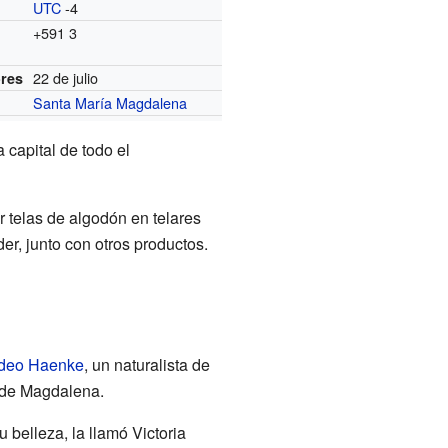
UTC
-4
o
+591 3
22 de julio
ores
Santa María Magdalena
 capital de todo el
 telas de algodón en telares
er, junto con otros productos.
deo Haenke
, un naturalista de
 de Magdalena.
 belleza, la llamó Victoria