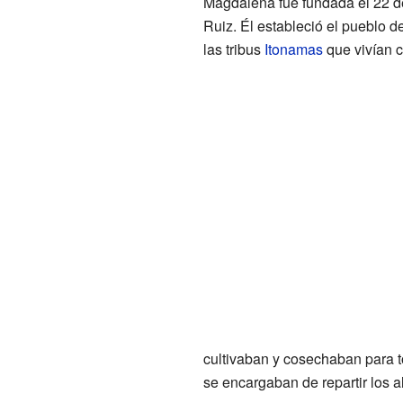
Magdalena fue fundada el 22 de 
Ruiz. Él estableció el pueblo 
las tribus
Itonamas
que vivían c
cultivaban y cosechaban para to
se encargaban de repartir los a