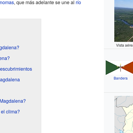
tonomas
, que más adelante se une al
río
Vista aére
gdalena?
ena?
descubrimientos
Bandera
Magdalena
 Magdalena?
 el clima?