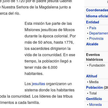
julio de 1720 por el padre jesuita Gabriel
de Nuestra Señora de la Magdalena junto a
Coordenada
erca del río.
Idioma oficia
Entidad
Esta misión fue parte de las
•
País
Misiones jesuíticas de Moxos
•
Departamen
durante la época colonial. Por
•
Provincia
más de 50 años, hasta 1776,
Alcalde
los sacerdotes dirigieron la
vida de la comunidad. En ese
Eventos
históricos
tiempo, la población llegó a
• Fundación
tener más de 6.000
habitantes.
Altitud
• Media
Los
jesuitas
organizaron un
Población
(2
sistema donde los habitantes
• Total
da la comunidad. Los líderes de las tribus
Gentilicio
limentos a cada familia.
•
Moneda