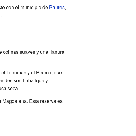
ste con el municipio de
Baures
,
l
.
e colinas suaves y una llanura
 el Itonomas y el Blanco, que
andes son Laba Ique y
oca seca.
de Magdalena. Esta reserva es