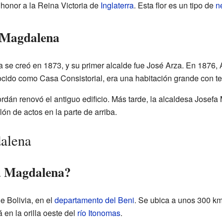
n honor a la Reina Victoria de
Inglaterra
. Esta flor es un tipo de
n
e Magdalena
se creó en 1873, y su primer alcalde fue José Arza. En 1876, 
onocido como Casa Consistorial, era una habitación grande con t
rdán renovó el antiguo edificio. Más tarde, la alcaldesa Josefa
lón de actos en la parte de arriba.
alena
a Magdalena?
e Bolivia, en el
departamento del Beni
. Se ubica a unos 300 k
 en la orilla oeste del
río Itonomas
.