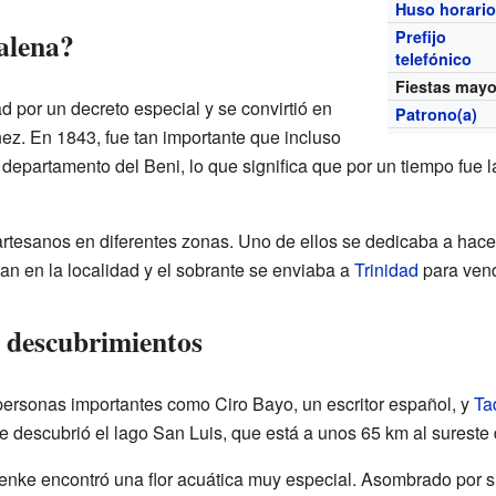
Huso horari
alena?
Prefijo
telefónico
Fiestas may
 por un decreto especial y se convirtió en
Patrono(a)
énez. En 1843, fue tan importante que incluso
 departamento del Beni, lo que significa que por un tiempo fue la
artesanos en diferentes zonas. Uno de ellos se dedicaba a hacer
an en la localidad y el sobrante se enviaba a
Trinidad
para vend
y descubrimientos
 personas importantes como Ciro Bayo, un escritor español, y
Ta
 descubrió el lago San Luis, que está a unos 65 km al sureste
aenke encontró una flor acuática muy especial. Asombrado por su