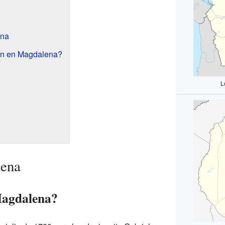
ena
ón en Magdalena?
L
lena
Magdalena?