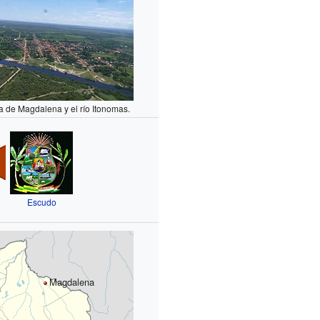
a de Magdalena y el río Itonomas.
Escudo
Magdalena