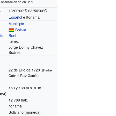
Localización de en Beni
13°00′00″S
63°50′00″O
s
Español
e Itonama
l
Municipio
Bolivia
to
Beni
Iténez
Jorge Donny Chávez
Suárez
22 de julio de 1720
(Padre
Gabriel Ruiz García)
150 y 168 m s. n. m.
024)
12 769 hab.
itonama
Boliviano (moneda)