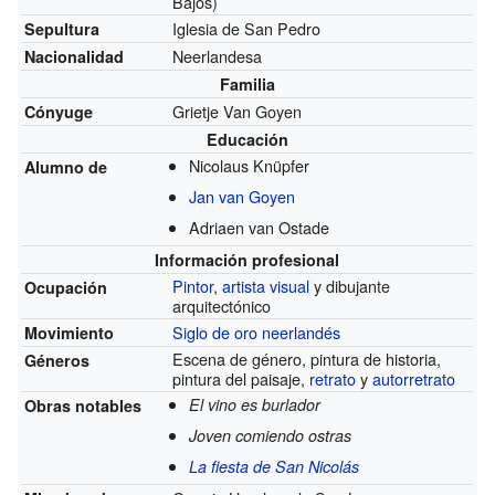
Bajos)
Iglesia de San Pedro
Sepultura
Neerlandesa
Nacionalidad
Familia
Grietje Van Goyen
Cónyuge
Educación
Nicolaus Knüpfer
Alumno de
Jan van Goyen
Adriaen van Ostade
Información profesional
Pintor
,
artista visual
y dibujante
Ocupación
arquitectónico
Siglo de oro neerlandés
Movimiento
Escena de género, pintura de historia,
Géneros
pintura del paisaje,
retrato
y
autorretrato
El vino es burlador
Obras notables
Joven comiendo ostras
La fiesta de San Nicolás