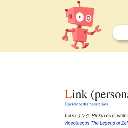
Link (perso
Enciclopedia para niños
Link
(リンク
Rinku
) es el vali
videojuegos
The Legend of Ze