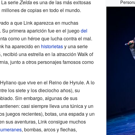
 La serie
Zelda
es una de las más exitosas
Person
 millones de copias en todo el mundo.
vado a que Link aparezca en muchas
l. Su primera aparición fue en el juego
del
nta como un héroe que lucha contra el mal.
nk ha aparecido en
historietas
y una serie
, recibió una estrella en la atracción Walk of
nia, junto a otros personajes famosos como
Hyliano que vive en el Reino de Hyrule. A lo
tre los siete y los dieciocho años), su
mbiado. Sin embargo, algunas de sus
mantienen: casi siempre lleva una túnica y un
os juegos recientes), botas, una espada y un
en sus aventuras, Link consigue muchos
bumeranes
, bombas, arcos y flechas,