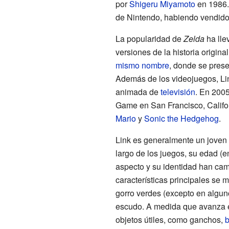
por
Shigeru Miyamoto
en 1986.
de Nintendo, habiendo vendido
La popularidad de
Zelda
ha lle
versiones de la historia origina
mismo nombre
, donde se prese
Además de los videojuegos, Li
animada de
televisión
. En 2005
Game en San Francisco, Califor
Mario
y
Sonic the Hedgehog
.
Link es generalmente un joven 
largo de los juegos, su edad (en
aspecto y su identidad han ca
características principales se 
gorro verdes (excepto en algun
escudo. A medida que avanza 
objetos útiles, como ganchos,