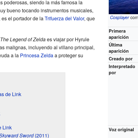
 poderosas, siendo la más famosa la
uy bueno tocando instrumentos musicales,
como
Cosplayer
k es el portador de la
Trifuerza del Valor
, que
Primera
aparición
The Legend of Zelda
es viajar por Hyrule
Última
zas malignas, incluyendo al villano principal,
aparición
yuda a la
Princesa Zelda
a proteger su
Creado por
Interpretado
por
as de Link
k
e Link
Voz original
 Skyward Sword
(2011)