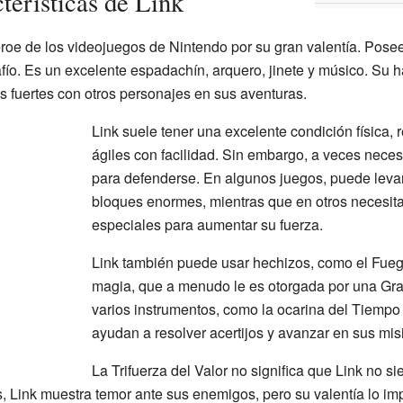
terísticas de Link
oe de los videojuegos de Nintendo por su gran valentía. Posee l
fío. Es un excelente espadachín, arquero, jinete y músico. Su h
s fuertes con otros personajes en sus aventuras.
Link suele tener una excelente condición física,
ágiles con facilidad. Sin embargo, a veces neces
para defenderse. En algunos juegos, puede leva
bloques enormes, mientras que en otros necesita
especiales para aumentar su fuerza.
Link también puede usar hechizos, como el Fuego
magia, que a menudo le es otorgada por una Gra
varios instrumentos, como la ocarina del Tiempo y 
ayudan a resolver acertijos y avanzar en sus mis
La Trifuerza del Valor no significa que Link no si
s, Link muestra temor ante sus enemigos, pero su valentía lo imp