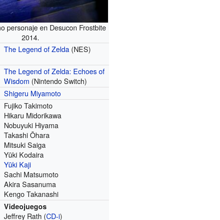
 personaje en Desucon Frostbite
2014.
The Legend of Zelda
(NES)
The Legend of Zelda: Echoes of
Wisdom
(Nintendo Switch)
Shigeru Miyamoto
Fujiko Takimoto
Hikaru Midorikawa
Nobuyuki Hiyama
Takashi Ōhara
Mitsuki Saiga
Yūki Kodaira
Yūki Kaji
Sachi Matsumoto
Akira Sasanuma
Kengo Takanashi
Videojuegos
Jeffrey Rath (
CD-i
)