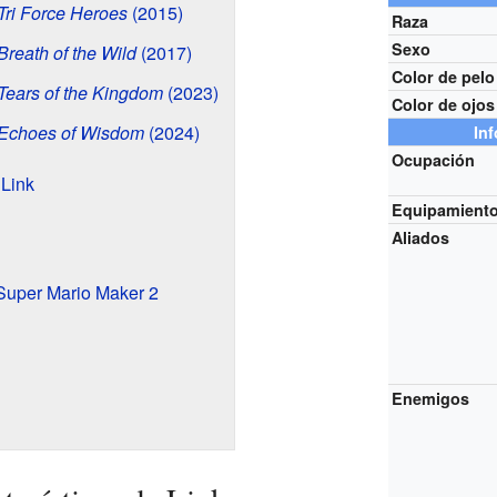
Tri Force Heroes
(2015)
Raza
Sexo
reath of the Wild
(2017)
Color de pelo
Tears of the Kingdom
(2023)
Color de ojos
 Echoes of Wisdom
(2024)
In
Ocupación
 Link
Equipamient
Aliados
Super Mario Maker 2
Enemigos