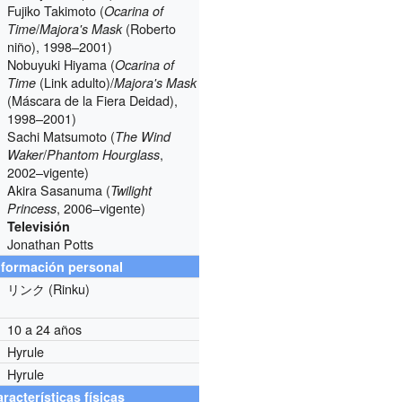
Fujiko Takimoto (
Ocarina of
/
(Roberto
Time
Majora's Mask
niño), 1998–2001)
Nobuyuki Hiyama (
Ocarina of
(Link adulto)/
Time
Majora's Mask
(Máscara de la Fiera Deidad),
1998–2001)
Sachi Matsumoto (
The Wind
/
,
Waker
Phantom Hourglass
2002–vigente)
Akira Sasanuma (
Twilight
, 2006–vigente)
Princess
Televisión
Jonathan Potts
nformación personal
リンク (Rinku)
10 a 24 años
Hyrule
Hyrule
racterísticas físicas