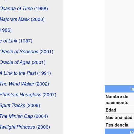
Ocarina of Time
(1998)
Majora's Mask
(2000)
1986)
e of Link
(1987)
Oracle of Seasons
(2001)
Oracle of Ages
(2001)
 Link to the Past
(1991)
 The Wind Waker
(2002)
I
 Phantom Hourglass
(2007)
Nombre de
nacimiento
pirit Tracks
(2009)
Edad
 The Minish Cap
(2004)
Nacionalidad
Residencia
Twilight Princess
(2006)
Ca