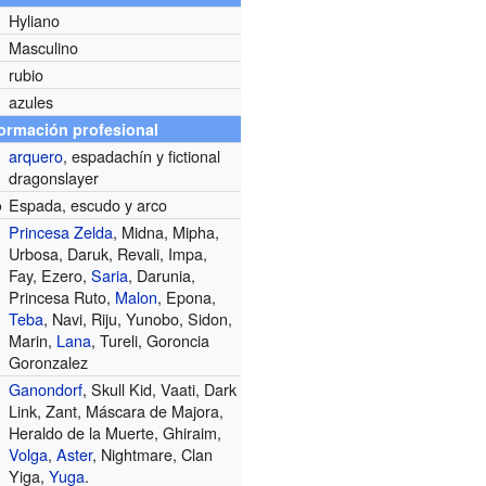
Hyliano
Masculino
rubio
azules
formación profesional
arquero
, espadachín y fictional
dragonslayer
Espada, escudo y arco
o
Princesa Zelda
, Midna, Mipha,
Urbosa, Daruk, Revali, Impa,
Fay, Ezero,
Saria
, Darunia,
Princesa Ruto,
Malon
, Epona,
Teba
, Navi, Riju, Yunobo, Sidon,
Marin,
Lana
, Tureli, Goroncia
Goronzalez
Ganondorf
, Skull Kid, Vaati, Dark
Link, Zant, Máscara de Majora,
Heraldo de la Muerte, Ghiraim,
Volga
,
Aster
, Nightmare, Clan
Yiga,
Yuga
.