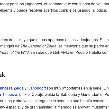
irador para los jugadores, enseñando que con fuerza de volunt
ligente y puede resolver acertijos complejos usando la lógica.
res de Link, ya que nunca aparecen en los videojuegos. Sin e
 y mangas de
The Legend of Zelda
, se menciona que su padre er
reath of the Wild
, se sabe que Link vivió en Pueblo Hatelia con
nk
rincesa Zelda
y
Ganondorf
son muy importantes en la serie. Li
la
Trifuerza
: Link el Coraje, Zelda la Sabiduría y Ganondorf el 
n una y otra vez a lo largo de la serie, en una batalla constante
 muy especial y de gran amistad, a menudo se apoyan mutuament