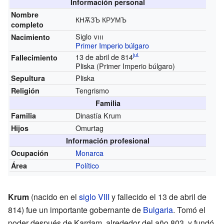
Información personal
Nombre
КНѪЗЪ КРУМЪ
completo
Siglo
viii
Nacimiento
Primer Imperio búlgaro
jul.
13 de abril de 814
Fallecimiento
Pliska (Primer Imperio búlgaro)
Pliska
Sepultura
Tengrismo
Religión
Familia
Dinastía Krum
Familia
Omurtag
Hijos
Información profesional
Monarca
Ocupación
Político
Área
Krum
(nacido en el
siglo VIII
y fallecido el 13 de abril de
814) fue un importante gobernante de
Bulgaria
. Tomó el
poder después de Kardam, alrededor del año 803, y fundó