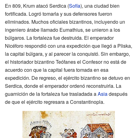
En 809, Krum atacó Serdica (
Sofía
), una ciudad bien
fortificada. Logró tomarla y sus defensores fueron
eliminados. Muchos oficiales bizantinos, incluyendo un
ingeniero árabe llamado Eumathius, se unieron a los
búlgaros. La fortaleza fue destruida. El emperador
Nicéforo respondió con una expedición que llegó a Pliska,
la capital búlgara, y al parecer la conquistó. Sin embargo,
el historiador bizantino Teófanes el Confesor no está de
acuerdo con que la capital fuera tomada en esa
expedición. De regreso, el ejército bizantino se detuvo en
Serdica, donde el emperador ordenó reconstruirla. La
guarnición de la fortaleza fue trasladada a
Asia
después
de que el ejército regresara a Constantinopla.