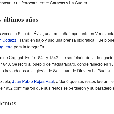
construir un ferrocarril entre Caracas y La Guaira.
 y últimos años
veces la Silla del Ávila, una montaña importante en Venezuela
n Codazzi
. También trajo y usó una prensa litográfica. Fue pion
aguerre
para la fotografía.
lud de Cagigal. Entre 1841 y 1843, fue secretario de la delegac
1843. Se retiró al pueblo de Yaguaraparo, donde falleció en 18
go trasladados a la iglesia de San Juan de Dios en La Guaira.
ezuela,
Juan Pablo Rojas Paúl
, ordenó que sus restos fueran l
e 1952 confirmaron que sus restos se perdieron y su paradero
ientos