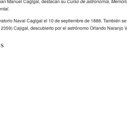
 Juan Manuel Cagigal, destacan su
Curso de astronomía
,
Memoria
ntal
.
vatorio Naval Cagigal el 10 de septiembre de 1888. También s
12359) Cajigal, descubierto por el astrónomo Orlando Naranjo Vi
es