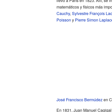
llevó a París en 1823. Allí, se 
matemáticos y físicos más imp
Cauchy
,
Sylvestre François Lac
Poisson
y
Pierre Simon Laplac
José Francisco Bermúdez
en C
En 1831, Juan Manuel Cagigal 