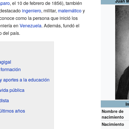
Juan M
aparo
, el 10 de febrero de 1856), también
n destacado
ingeniero
, militar,
matemático
y
econoce como la persona que inició los
eniería en
Venezuela
. Además, fundó el
 del país.
agigal
 formación
 aportes a la educación
 vida pública
dista
I
 últimos años
Nombre de
nacimiento
Nacimiento