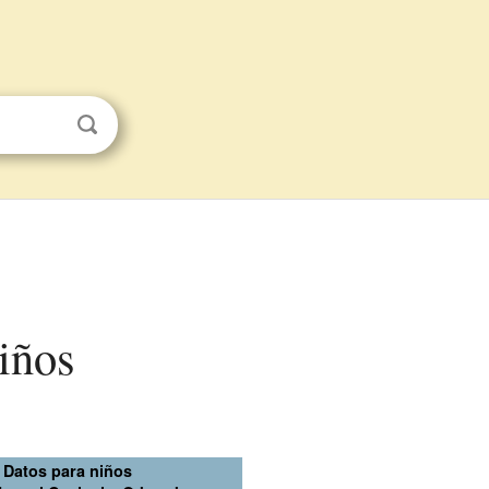
iños
Datos para niños