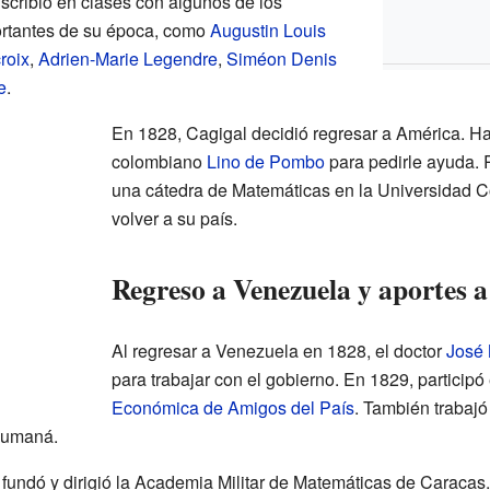
inscribió en clases con algunos de los
ortantes de su época, como
Augustin Louis
roix
,
Adrien-Marie Legendre
,
Siméon Denis
e
.
En 1828, Cagigal decidió regresar a América. Hab
colombiano
Lino de Pombo
para pedirle ayuda. R
una cátedra de Matemáticas en la Universidad 
volver a su país.
Regreso a Venezuela y aportes a
Al regresar a Venezuela en 1828, el doctor
José 
para trabajar con el gobierno. En 1829, participó
Económica de Amigos del País
. También trabaj
umaná.
fundó y dirigió la Academia Militar de Matemáticas de Caracas