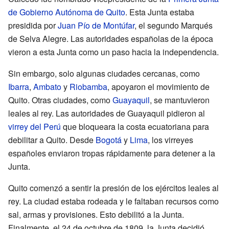
de Gobierno Autónoma de Quito
. Esta Junta estaba
presidida por
Juan Pío de Montúfar
, el segundo Marqués
de Selva Alegre. Las autoridades españolas de la época
vieron a esta Junta como un paso hacia la independencia.
Sin embargo, solo algunas ciudades cercanas, como
Ibarra
,
Ambato
y
Riobamba
, apoyaron el movimiento de
Quito. Otras ciudades, como
Guayaquil
, se mantuvieron
leales al rey. Las autoridades de Guayaquil pidieron al
virrey del Perú
que bloqueara la costa ecuatoriana para
debilitar a Quito. Desde
Bogotá
y
Lima
, los virreyes
españoles enviaron tropas rápidamente para detener a la
Junta.
Quito comenzó a sentir la presión de los ejércitos leales al
rey. La ciudad estaba rodeada y le faltaban recursos como
sal, armas y provisiones. Esto debilitó a la Junta.
Finalmente, el 24 de octubre de 1809, la Junta decidió