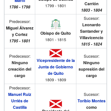
Marfil
Carrión
1799 - 1801
1786 - 1798
1803 - 1804
Sucesor:
Predecesor:
Leonardo
Miguel Álvarez
Santander y
Obispo de Quito
y Cortez
Villavicencio
1801 - 1815
1795 - 1801
1815 - 1824
Predecesor:
Sucesor:
Vicepresidente de la
Ninguno
Ninguno
Junta de Gobierno
creación del
supresión del
de Quito
cargo
cargo
1809 - 1809
Predecesor:
Manuel Ruiz
Sucesor:
Urriés de
Toribio Montes
Castilla
como