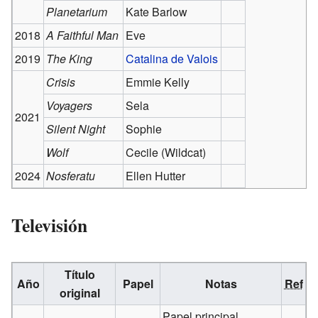
Planetarium
Kate Barlow
2018
A Faithful Man
Eve
2019
The King
Catalina de Valois
Crisis
Emmie Kelly
Voyagers
Sela
2021
Silent Night
Sophie
Wolf
Cecile (Wildcat)
2024
Nosferatu
Ellen Hutter
Televisión
Título
Año
Papel
Notas
Ref
original
Papel principal