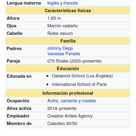
Inglés
y
francés
Lengua materna
Características físicas
1,65
m
Altura
Marrón castaño
Ojos
Rubio oscuro
Cabello
Familia
Johnny Depp
Padres
Vanessa Paradis
070 Shake (2023–presente)
Pareja
Educación
Oakwood School (Los Ángeles)
Educada en
International School of Paris
Información profesional
Actriz
,
cantante
y
modelo
Ocupación
2014–presente
Años activa
Creative Artists Agency
Empleador
Colectivo 50/50
Miembro de