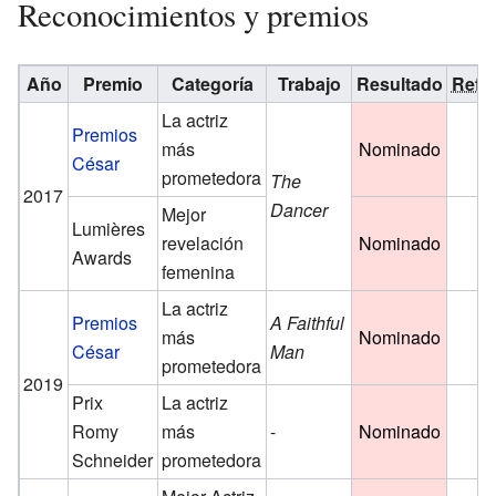
Reconocimientos y premios
Año
Premio
Categoría
Trabajo
Resultado
Ref.
La actriz
Premios
más
Nominado
César
prometedora
The
2017
Dancer
Mejor
Lumières
revelación
Nominado
Awards
femenina
La actriz
Premios
A Faithful
más
Nominado
César
Man
prometedora
2019
Prix
La actriz
Romy
más
-
Nominado
Schneider
prometedora