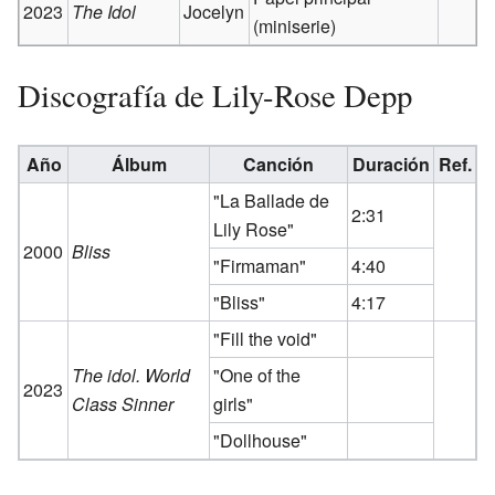
2023
The Idol
Jocelyn
(miniserie)
Discografía de Lily-Rose Depp
Año
Álbum
Canción
Duración
Ref.
"La Ballade de
2:31
Lily Rose"
2000
Bliss
"Firmaman"
4:40
"Bliss"
4:17
"Fill the void"
The idol. World
"One of the
2023
Class Sinner
girls"
"Dollhouse"