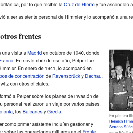
 británica, por lo que recibió la
Cruz de Hierro
y fue ascendido a
ó a ser asistente personal de Himmler y lo acompañó a una reu
otros frentes
una visita a
Madrid
en octubre de 1940, donde
Franco
. En noviembre de ese año, Peiper fue
Himmler. En enero de 1941, lo acompañó en
os de concentración
de
Ravensbrück
y
Dachau
.
itz con otros oficiales.
formó a Peiper sobre los planes de invasión de
u personal realizaron un viaje por varios países,
olonia
, los
Balcanes
y
Grecia
.
En primera fi
Heinrich Himm
r como primer asistente incluían gestionar y
Serrano Súñe
r sobre las operaciones militares en el
Frente
entre Wolff y