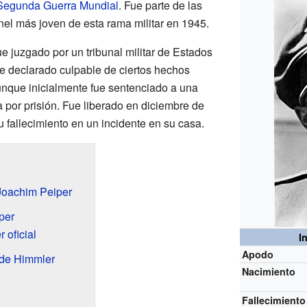
Segunda Guerra Mundial
. Fue parte de las
onel más joven de esta rama militar en 1945.
e juzgado por un tribunal militar de Estados
 declarado culpable de ciertos hechos
unque inicialmente fue sentenciado a una
 por prisión. Fue liberado en diciembre de
u fallecimiento en un incidente en su casa.
Joachim Peiper
per
 oficial
I
Apodo
 de Himmler
Nacimiento
Fallecimiento