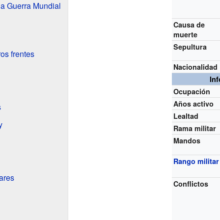
da Guerra Mundial
Causa de
muerte
Sepultura
os frentes
Nacionalidad
In
Ocupación
Años activo
s
Lealtad
y
Rama militar
Mandos
Rango militar
ares
Conflictos