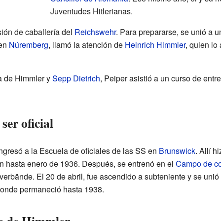
Juventudes Hitlerianas.
sión de caballería del
Reichswehr
. Para prepararse, se unió a 
 en
Núremberg
, llamó la atención de
Heinrich Himmler
, quien lo
a de Himmler y
Sepp Dietrich
, Peiper asistió a un curso de entren
er oficial
ingresó a la Escuela de oficiales de las SS en
Brunswick
. Allí 
n hasta enero de 1936. Después, se entrenó en el
Campo de co
erbände. El 20 de abril, fue ascendido a subteniente y se unió 
 donde permaneció hasta 1938.