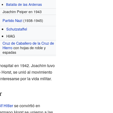
Batalla de las Ardenas
Joachim Peiper en 1943
Partido Nazi
(1938-1945)
Schutzstaffel
HIAG
Cruz de Caballero de la Cruz de
Hierro
con hojas de roble y
espadas
hospital en 1942. Joachim tuvo
 Horst, se unió al movimiento
eresarse por la vida militar.
r
f Hitler
se convirtió en
hermano Horst se unieron a las