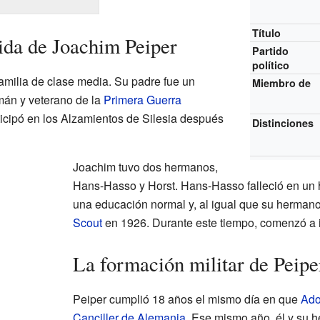
Título
ida de Joachim Peiper
Partido
político
amilia de clase media. Su padre fue un
Miembro de
emán y veterano de la
Primera Guerra
ticipó en los Alzamientos de Silesia después
Distinciones
Joachim tuvo dos hermanos,
Hans-Hasso y Horst. Hans-Hasso falleció en un 
una educación normal y, al igual que su hermano
Scout
en 1926. Durante este tiempo, comenzó a int
La formación militar de Peipe
Peiper cumplió 18 años el mismo día en que
Adol
Canciller de Alemania
. Ese mismo año, él y su 