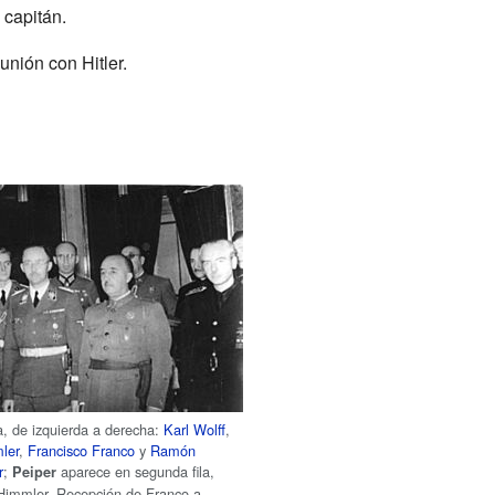
 capitán.
nión con Hitler.
la, de izquierda a derecha:
Karl Wolff
,
ler
,
Francisco Franco
y
Ramón
r
;
aparece en segunda fila,
Peiper
 Himmler. Recepción de Franco a