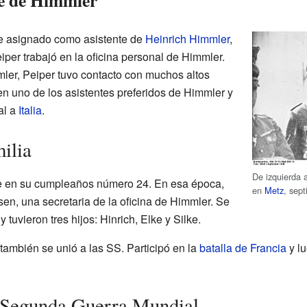
te de Himmler
fue asignado como asistente de
Heinrich Himmler
,
eiper trabajó en la oficina personal de Himmler.
ler, Peiper tuvo contacto con muchos altos
en uno de los asistentes preferidos de Himmler y
al a
Italia
.
ilia
De izquierda 
te en su cumpleaños número 24. En esa época,
en
Metz
, sep
sen, una secretaria de la oficina de Himmler. Se
 tuvieron tres hijos: Hinrich, Elke y Silke.
también se unió a las SS. Participó en la
batalla de Francia
y lu
a Segunda Guerra Mundial