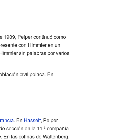
de 1939, Peiper continuó como
presente con Himmler en un
Himmler sin palabras por varios
blación civil polaca. En
Francia
. En
Hasselt
, Peiper
e de sección en la 11.ª compañía
e. En las colinas de Wattenberg,