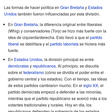
Las formas de hacer política en
Gran Bretaña
y
Estados
Unidos
también fueron influenciadas por esta división.
En
Gran Bretaña
, la diferencia original entre liberales
(Whig) y conservadores (Tory) se hizo más fuerte con la
idea de izquierda/derecha. Esto llevó a que el
partido
liberal
se debilitara y el
partido laborista
se hiciera más
fuerte.
En
Estados Unidos
, la división principal es entre
demócratas
y
republicanos
. Al principio, se discutía
sobre el
federalismo
(cómo se dividía el poder entre el
gobierno central y los estados). Con el tiempo, las ideas
de estos partidos cambiaron mucho. En el
siglo XX
, el
partido demócrata empezó a defender a las minorías,
mientras que el partido republicano se acercó más a los
votantes tradicionales y rurales. Hoy en día, los
republicanos defienden la soberanía de los estados,