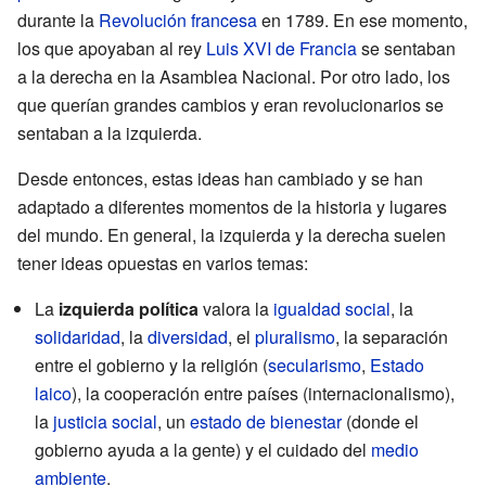
durante la
Revolución francesa
en 1789. En ese momento,
los que apoyaban al rey
Luis XVI de Francia
se sentaban
a la derecha en la Asamblea Nacional. Por otro lado, los
que querían grandes cambios y eran revolucionarios se
sentaban a la izquierda.
Desde entonces, estas ideas han cambiado y se han
adaptado a diferentes momentos de la historia y lugares
del mundo. En general, la izquierda y la derecha suelen
tener ideas opuestas en varios temas:
La
izquierda política
valora la
igualdad social
, la
solidaridad
, la
diversidad
, el
pluralismo
, la separación
entre el gobierno y la religión (
secularismo
,
Estado
laico
), la cooperación entre países (internacionalismo),
la
justicia social
, un
estado de bienestar
(donde el
gobierno ayuda a la gente) y el cuidado del
medio
ambiente
.